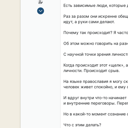
Есть зависимые люди, которые д
15 Сен 2019
2,104
Раз за разом они искренне обеща
идут, а руки сами делают.
16
38
Почему так происходит? Я часто
54
Об этом можно говорить на разн
СПб. Центр.
С научной точки зрения личност
Когда происходит этот «щелк», 
личности. Происходит срыв.
На языке православия я могу ск
человек живет спокойно, и ему 
И вдруг внутри что-то начинает
и внутренние переговоры. Пере
Но в какой-то момент сознание 
Что с этим делать?