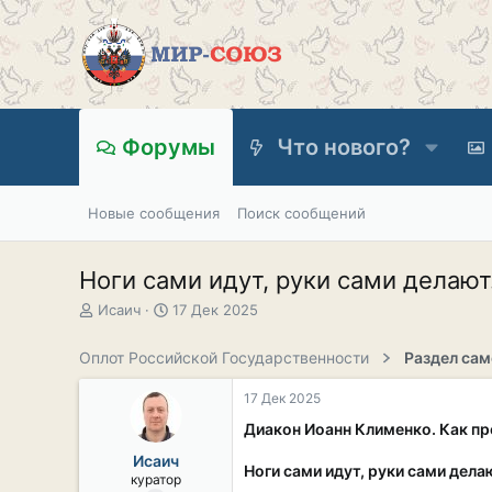
Форумы
Что нового?
Новые сообщения
Поиск сообщений
Ноги сами идут, руки сами делают
А
Д
Исаич
17 Дек 2025
в
а
т
т
Оплот Российской Государственности
о
а
р
н
17 Дек 2025
т
а
е
ч
Диакон Иоанн Клименко. Как пр
м
а
Исаич
ы
л
Ноги сами идут, руки сами делаю
куратор
а