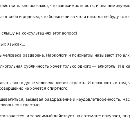
ействительно осознают, что зависимость есть, и она неминуемо
ют себе и родным, что больше ни за что и никогда не будут это
 слышу на консультациях этот вопрос!
ых языках...
ь человека раздвоена. Наркологи и психиатры называют это ал
алкогольная субличность хочет только одного — алкоголь. И в 
азать так: в душе человека живет страсть. И сложность в том, ч
совершенно не хочется спиртного.
 шевелиться, вызывая раздражение и неудовлетворенность. Час
говоры со страстью.
отключается, и зависимый действует на автомате: покупает, отк