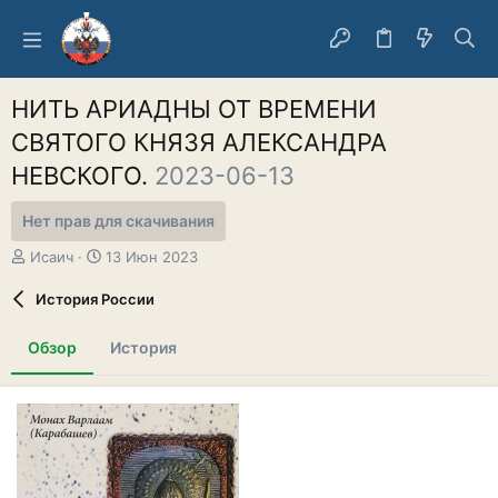
НИТЬ АРИАДНЫ ОТ ВРЕМЕНИ
СВЯТОГО КНЯЗЯ АЛЕКСАНДРА
НЕВСКОГО.
2023-06-13
Нет прав для скачивания
А
Д
Исаич
13 Июн 2023
в
а
т
т
История России
о
а
р
с
Обзор
История
о
з
д
а
н
и
я