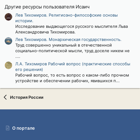
0
Другие ресурсы пользователя Исаич
0
з
Лев Тихомиров. Религиозно-философские основы
в
истории.
ё
з
Исследование выдающегося русского мыслителя Льва
д
Александровича Тихомирова.
Лев Тихомиров. Монархическая государственность.
Труд совершенно уникальный в отечественной
социально-политической мысли, труд доселе никем не
....
Л.А. Тихомиров Рабочий вопрос (практические способы
его решения)
Рабочий вопрос, то есть вопрос о каком-либо прочном
устройстве и обеспечении рабочих, явившихся п...
История России
О портале