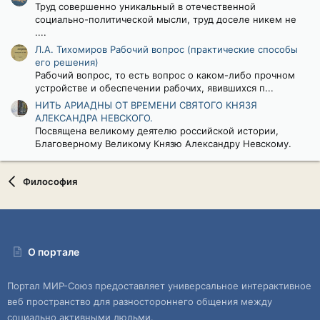
Труд совершенно уникальный в отечественной
ё
з
социально-политической мысли, труд доселе никем не
д
....
Л.А. Тихомиров Рабочий вопрос (практические способы
его решения)
Рабочий вопрос, то есть вопрос о каком-либо прочном
устройстве и обеспечении рабочих, явившихся п...
НИТЬ АРИАДНЫ ОТ ВРЕМЕНИ СВЯТОГО КНЯЗЯ
АЛЕКСАНДРА НЕВСКОГО.
Посвящена великому деятелю российской истории,
Благоверному Великому Князю Александру Невскому.
Философия
О портале
Портал МИР-Союз предоставляет универсальное интерактивное
веб пространство для разностороннего общения между
социально активными людьми.