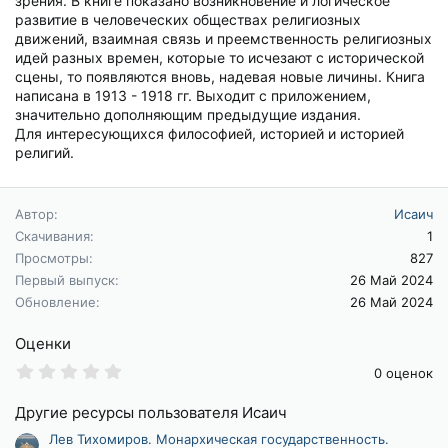
зрения. В книге показано возникновение и логическое
развитие в человеческих обществах религиозных
движений, взаимная связь и преемственность религиозных
идей разных времен, которые то исчезают с исторической
сцены, то появляются вновь, надевая новые личины. Книга
написана в 1913 - 1918 гг. Выходит с приложением,
значительно дополняющим предыдущие издания.
Для интересующихся философией, историей и историей
религий.
Автор
Исаич
Скачивания
1
Просмотры
827
Первый выпуск
26 Май 2024
Обновление
26 Май 2024
Оценки
0
0 оценок
.
0
Другие ресурсы пользователя Исаич
0
з
Лев Тихомиров. Монархическая государственность.
в