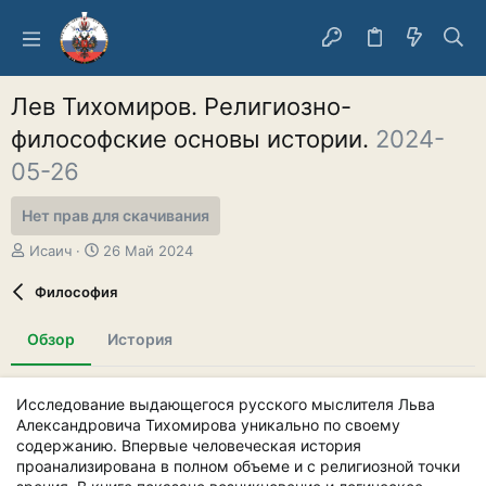
Лев Тихомиров. Религиозно-
философские основы истории.
2024-
05-26
Нет прав для скачивания
А
Д
Исаич
26 Май 2024
в
а
т
т
Философия
о
а
р
с
Обзор
История
о
з
д
Исследование выдающегося русского мыслителя Льва
а
Александровича Тихомирова уникально по своему
н
содержанию. Впервые человеческая история
и
я
проанализирована в полном объеме и с религиозной точки