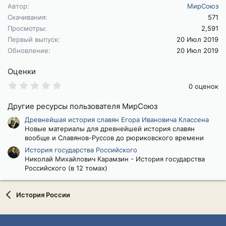
Автор
МирСоюз
Скачивания
571
Просмотры
2,591
Первый выпуск
20 Июл 2019
Обновление
20 Июл 2019
Оценки
0
0 оценок
.
0
Другие ресурсы пользователя МирСоюз
0
з
Древнейшая история славян Егора Ивановича Классена
в
Новые материалы для древнейшей история славян
ё
з
вообще и Славянов-Руссов до рюриковского времени
д
История государства Российского
Николай Михайлович Карамзин - История государства
Российского (в 12 томах)
История России