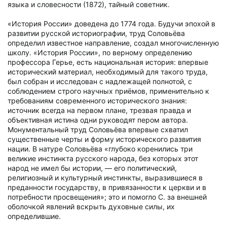
языка и словесности (1872), тайный советник.
«История России» доведена до 1774 года. Будучи эпохой в
развитии русской историографии, труд Соловьёва
определил известное направление, создал многочисленную
школу. «История России», по верному определению
профессора Герье, есть национальная история: впервые
исторический материал, необходимый для такого труда,
был собран и исследован с надлежащей полнотой, с
соблюдением строго научных приёмов, применительно к
требованиям современного исторического знания:
источник всегда на первом плане, трезвая правда и
объективная истина одни руководят пером автора.
Монументальный труд Соловьёва впервые схватил
существенные черты и форму исторического развития
нации. В натуре Соловьёва «глубоко коренились три
великие инстинкта русского народа, без которых этот
народ не имел бы истории, — его политический,
религиозный и культурный инстинкты, выразившиеся в
преданности государству, в привязанности к церкви и в
потребности просвещения»; это и помогло С. за внешней
оболочкой явлений вскрыть духовные силы, их
определившие.