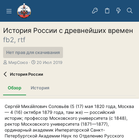
История России с древнейших времен
fb2, rtf
Нет прав для скачивания
А
Д
МирСоюз
20 Июл 2019
в
а
т
т
История России
о
а
р
с
Обзор
История
о
з
д
Серге́й Миха́йлович Соловьёв (5 (17) мая 1820 года, Москва
а
— 4 (16) октября 1879 года, там же) — российский
н
историк; профессор Московского университета (с 1848),
и
я
ректор Московского университета (1871—1877),
ординарный академик Императорской Санкт-
Петербургской Академии Наук по Отделению Русского