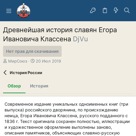
Древнейшая история славян Егора
Ивановича Классена
DjVu
Нет прав для скачивания
А
Д
МирСоюз
20 Июл 2019
в
а
т
т
История России
о
а
р
с
Обзор
История
о
з
д
Современное издание уникальных одноименных книг (три
а
выпуска) российского дворянина, по происхождению
н
немца, Егора Ивановича Классена, русского подданного с
и
я
1836 г. Текст оригинала сохранен полностью, иллюстрации
и художественное оформление выполнены заново,
описания памятников, объясняющих славяно-русскую