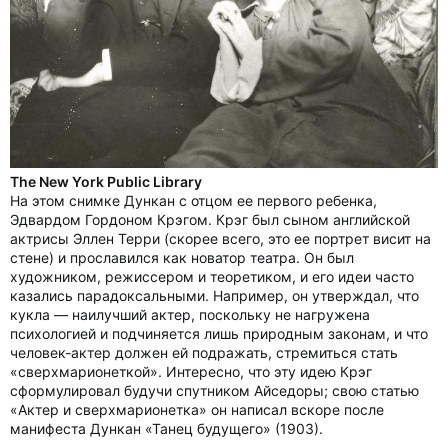
The New York Public Library
На этом снимке Дункан с отцом ее первого ребенка,
Эдвардом Гордоном Крэгом. Крэг был сыном английской
актрисы Эллен Терри (скорее всего, это ее портрет висит на
стене) и прославился как новатор театра. Он был
художником, режиссером и теоретиком, и его идеи часто
казались парадоксальными. Например, он утверждал, что
кукла — наилучший актер, поскольку не нагружена
психологией и подчиняется лишь природным законам, и что
человек-актер должен ей подражать, стремиться стать
«сверхмарионеткой». Интересно, что эту идею Крэг
сформулировал будучи спутником Айседоры; свою статью
«Актер и сверхмарионетка» он написал вскоре после
манифеста Дункан «Танец будущего» (1903).