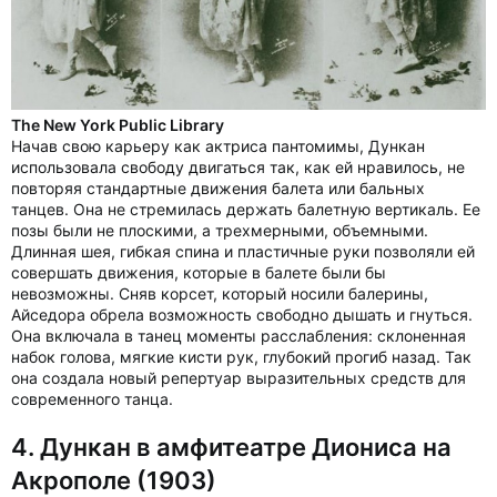
The New York Public Library
Начав свою карьеру как актриса пантомимы, Дункан
использовала свободу двигаться так, как ей нравилось, не
повторяя стандартные движения балета или бальных
танцев. Она не стремилась держать балетную вертикаль. Ее
позы были не плоскими, а трехмерными, объемными.
Длинная шея, гибкая спина и пластичные руки позволяли ей
совершать движения, которые в балете были бы
невозможны. Сняв корсет, который носили балерины,
Айседора обрела возможность свободно дышать и гнуться.
Она включала в танец моменты расслабления: склоненная
набок голова, мягкие кисти рук, глубокий прогиб назад. Так
она создала новый репертуар выразительных средств для
современного танца.
4. Дункан в амфитеатре Диониса на
Акрополе (1903)