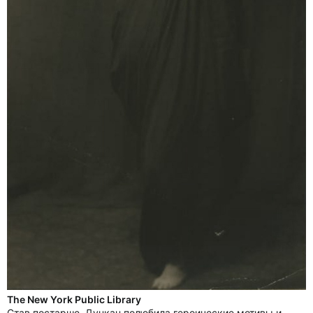
The New York Public Library
Став постарше, Дункан полюбила героические мотивы и