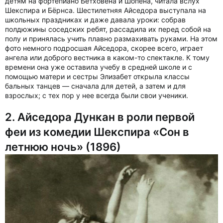
детям на фортепиано Бетховена и Шопена, читала вслух
Шекспира и Бёрнса. Шестилетняя Айседора выступала на
школьных праздниках и даже давала уроки: собрав
полдюжины соседских ребят, рассадила их перед собой на
полу и принялась учить плавно размахивать руками. На этом
фото немного подросшая Айседора, скорее всего, играет
ангела или доброго вестника в каком-то спектакле. К тому
времени она уже оставила учебу в средней школе и с
помощью матери и сестры Элизабет открыла классы
бальных танцев — сначала для детей, а затем и для
взрослых; с тех пор у нее всегда были свои ученики.
2. Айседора Дункан в роли первой
феи из комедии Шекспира «Сон в
летнюю ночь» (1896)