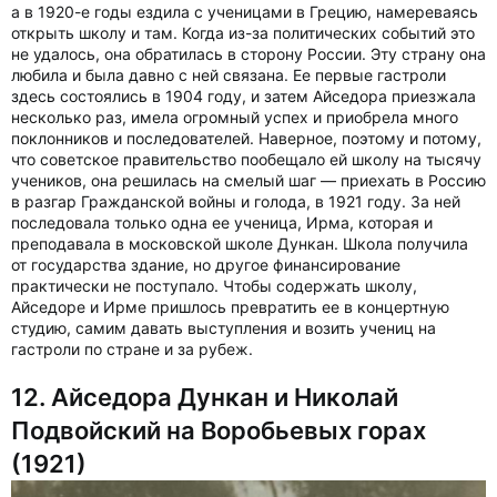
а в 1920-е годы ездила с ученицами в Грецию, намереваясь
открыть школу и там. Когда из-за политических событий это
не удалось, она обратилась в сторону России. Эту страну она
любила и была давно с ней связана. Ее первые гастроли
здесь состоялись в 1904 году, и затем Айседора приезжала
несколько раз, имела огромный успех и приобрела много
поклонников и последователей. Наверное, поэтому и потому,
что советское правительство пообещало ей школу на тысячу
учеников, она решилась на смелый шаг — приехать в Россию
в разгар Гражданской войны и голода, в 1921 году. За ней
последовала только одна ее ученица, Ирма, которая и
преподавала в московской школе Дункан. Школа получила
от государства здание, но другое финансирование
практически не поступало. Чтобы содержать школу,
Айседоре и Ирме пришлось превратить ее в концертную
студию, самим давать выступления и возить учениц на
гастроли по стране и за рубеж.
12. Айседора Дункан и Николай
Подвойский на Воробьевых горах
(1921)