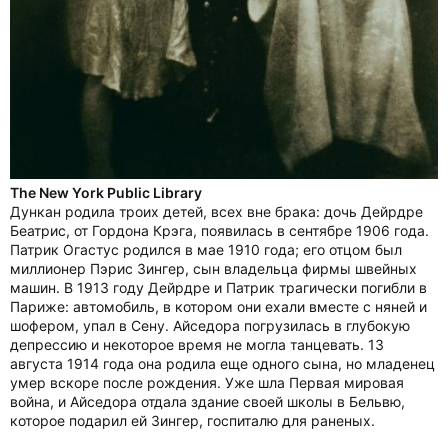
The New York Public Library
Дункан родила троих детей, всех вне брака: дочь Дейрдре
Беатрис, от Гордона Крэга, появилась в сентябре 1906 года.
Патрик Огастус родился в мае 1910 года; его отцом был
миллионер Пэрис Зингер, сын владельца фирмы швейных
машин. В 1913 году Дейрдре и Патрик трагически погибли в
Париже: автомобиль, в котором они ехали вместе с няней и
шофером, упал в Сену. Айседора погрузилась в глубокую
депрессию и некоторое время не могла танцевать. 13
августа 1914 года она родила еще одного сына, но младенец
умер вскоре после рождения. Уже шла Первая мировая
война, и Айседора отдала здание своей школы в Бельвю,
которое подарил ей Зингер, госпиталю для раненых.