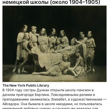
немецкой школы (около 1904–1905)
The New York Public Library
В 1904 году сестры Дункан открыли школу-пансион в
дачном пригороде Берлина. Повседневными делами и
преподаванием занималась Элизабет, а художественными —
Айседора. Она бывала в школе наездами, но пользовалась
неизменной любовью учениц и служила им идеалом для