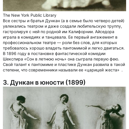
The New York Public Library
Все сестры и братья Дункан (а в семье было четверо детей)
увлекались театром и даже создали любительскую труппу,
гастролируя с ней по родной им Калифорнии. Айседора
играла в комедиях и танцевала. Ее первый ангажемент в
профессиональном театре — роли без слов, для которых
требовалось хорошо владеть пантомимой и легко двигаться.
В 1896 году в постановке фантастической комедии
Шекспира «Сон в летнюю ночь» она сыграла первую фею.
Свой талант к пантомиме и пластике Дункан развила в такой
степени, что современники называли ее «царицей жеста» .
3. Дункан в юности (1899)