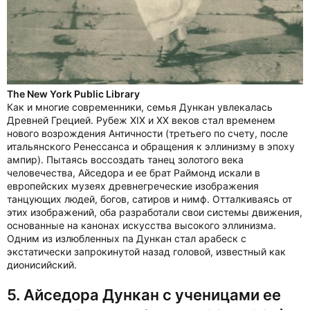
The New York Public Library
Как и многие современники, семья Дункан увлекалась
Древней Грецией. Рубеж XIX и ХХ веков стал временем
нового возрождения Античности (третьего по счету, после
итальянского Ренессанса и обращения к эллинизму в эпоху
ампир). Пытаясь воссоздать танец золотого века
человечества, Айседора и ее брат Раймонд искали в
европейских музеях древнегреческие изображения
танцующих людей, богов, сатиров и нимф. Отталкиваясь от
этих изображений, оба разработали свои системы движения,
основанные на канонах искусства высокого эллинизма.
Одним из излюбленных па Дункан стал арабеск с
экстатически запрокинутой назад головой, известный как
дионисийский.
5. Айседора Дункан с ученицами ее