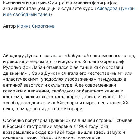
Есениным и детьми. Смотрите архивные фотографии
знаменитой танцовщицы и слушайте курс «
Айседора Дункан
и ее свободный танец
»
Автор
Ирина Сироткина
Айседору Дункан называют и бабушкой современного танца,
и революционером этого искусства. Коллега-хореограф
Рудольф фон Лабан отзывался о ее танце как о «поэзии
движения» . Сама Дункан считала его «естественным» или
«пластическим», уподобляя изображениям танцующих в
античной вазописи и скульптуре. А ее современники
говорили о движении, свободном от балетного канона и
костюма, включавшего тогда корсет, трико и пуанты. Из
«свободного движения» Айседоры и вырос весь танец ХХ
века, от модерна и до контемпорари.
Особенно популярна Дункан была в нашей стране. Побывав
в России с гастролями впервые в 1904 году, она
возвращалась сюда до 1924 года, вышла здесь замуж и
основала школу. Жизнь Айседоры похожа на