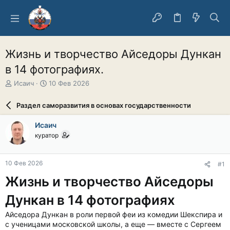
Жизнь и творчество Айседоры Дункан
в 14 фотографиях.
А
Д
Исаич
10 Фев 2026
в
а
т
т
Раздел саморазвития в основах государственности
о
а
р
н
Исаич
т
а
куратор
е
ч
м
а
ы
л
10 Фев 2026
#1
а
Жизнь и творчество Айседоры
Дункан в 14 фотографиях
Айседора Дункан в роли первой феи из комедии Шекспира и
с ученицами московской школы, а еще — вместе с Сергеем