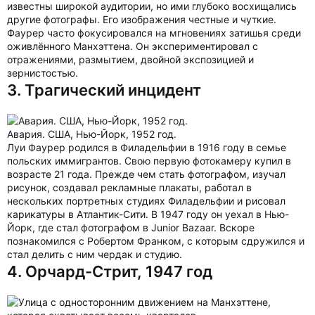
известны широкой аудитории, но ими глубоко восхищались
другие фотографы. Его изображения честные и чуткие.
Фаурер часто фокусировался на мгновениях затишья среди
оживлённого Манхэттена. Он экспериментировал с
отражениями, размытием, двойной экспозицией и
зернистостью.
3. Трагический инцидент
Авария. США, Нью-Йорк, 1952 год.
Луи Фаурер родился в Филадельфии в 1916 году в семье
польских иммигрантов. Свою первую фотокамеру купил в
возрасте 21 года. Прежде чем стать фотографом, изучал
рисунок, создавал рекламные плакаты, работал в
нескольких портретных студиях Филадельфии и рисовал
карикатуры в Атлантик-Сити. В 1947 году он уехал в Нью-
Йорк, где стал фотографом в Junior Bazaar. Вскоре
познакомился с Робертом Франком, с которым сдружился и
стал делить с ним чердак и студию.
4. Орчард-Стрит, 1947 год