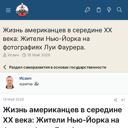
Жизнь американцев в середине XX
века: Жители Нью-Йорка на
фотографиях Луи Фаурера.
А
Д
Исаич
18 Май 2026
в
а
т
т
Раздел саморазвития в основах государственности
о
а
р
н
Исаич
т
а
куратор
е
ч
м
а
ы
л
18 Май 2026
#1
а
Жизнь американцев в середине
XX века: Жители Нью-Йорка на