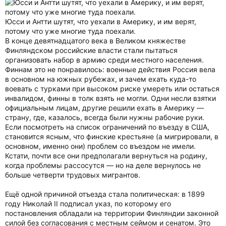
Юсси и Антти шутят, что уехали в Америку, и им верят,
потому что уже многие туда поехали.
В конце девятнадцатого века в Великом княжестве
Финляндском российские власти стали пытаться
организовать набор в армию среди местного населения.
Финнам это не понравилось: военные действия Россия вела
в основном на южных рубежах, и зачем ехать куда-то
воевать с турками при высоком риске умереть или остаться
инвалидом, финны в толк взять не могли. Одни несли взятки
официальным лицам, другие решили ехать в Америку —
страну, где, казалось, всегда были нужны рабочие руки.
Если посмотреть на список ограничений по въезду в США,
становится ясным, что финские крестьяне (а мигрировали, в
основном, именно они) проблем со въездом не имели.
Кстати, почти все они предполагали вернуться на родину,
когда проблемы рассосутся — но на деле вернулось не
больше четверти трудовых мигрантов.
Ещё одной причиной отъезда стала политическая: в 1899
году Николай II подписал указ, по которому его
постановления обладали на территории Финляндии законной
силой без согласования с местным сеймом и сенатом. Это