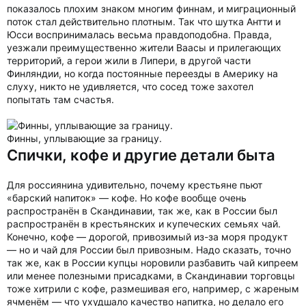
показалось плохим знаком многим финнам, и миграционный
поток стал действительно плотным. Так что шутка Антти и
Юсси воспринималась весьма правдоподобна. Правда,
уезжали преимущественно жители Ваасы и прилегающих
территорий, а герои жили в Липери, в другой части
Финляндии, но когда постоянные переезды в Америку на
слуху, никто не удивляется, что сосед тоже захотел
попытать там счастья.
Финны, уплывающие за границу.
Спички, кофе и другие детали быта
Для россиянина удивительно, почему крестьяне пьют
«барский напиток» — кофе. Но кофе вообще очень
распространён в Скандинавии, так же, как в России был
распространён в крестьянских и купеческих семьях чай.
Конечно, кофе — дорогой, привозимый из-за моря продукт
— но и чай для России был привозным. Надо сказать, точно
так же, как в России купцы норовили разбавить чай кипреем
или менее полезными присадками, в Скандинавии торговцы
тоже хитрили с кофе, размешивая его, например, с жареным
ячменём — что ухудшало качество напитка, но делало его