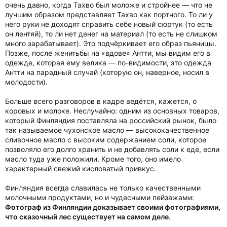
очень давно, когда Тахво был моложе и стройнее — что не
лучшим образом представляет Тахво как портного. То ли у
него руки не доходят справить себе новый сюртук (то есть
он лентяй), то ли нет денег на материал (то есть не слишком
много зарабатывает). Это подчёркивает его образ пьяницы.
Позже, после женитьбы на «вдове» Антти, мы видим его в
одежде, которая ему велика — по-видимости, это одежда
Антти на парадный случай (которую он, наверное, носил в
молодости).
Больше всего разговоров в кадре ведётся, кажется, о
коровых и молоке. Неслучайно: одним из основных товаров,
который Финляндия поставляла на российский рынок, было
так называемое чухонское масло — высококачественное
сливочное масло с высоким содержанием соли, которое
позволяло его долго хранить и не добавлять соли к еде, если
масло туда уже положили. Кроме того, оно имело
характерный свежий кисловатый привкус.
Финляндия всегда славилась не только качественными
молочными продуктами, но и чудесными пейзажами:
Фотограф из Финляндии доказывает своими фотографиями,
что сказочный лес существует на самом деле.