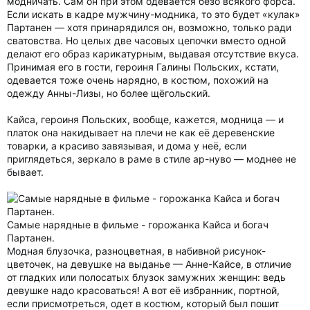
модничать. Сам он при этом одевается безо всякого форса.
Если искать в кадре мужчину-модника, то это будет «кулак»
Партанен — хотя принарядился он, возможно, только ради
сватовства. Но целых две часовых цепочки вместо одной
делают его образ карикатурным, выдавая отсутствие вкуса.
Принимая его в гости, героиня Галины Польских, кстати,
одевается тоже очень нарядно, в костюм, похожий на
одежду Анны-Лизы, но более щёгольский.
Кайса, героиня Польских, вообще, кажется, модница — и
платок она накидывает на плечи не как её деревенские
товарки, а красиво завязывая, и дома у неё, если
приглядеться, зеркало в раме в стиле ар-нуво — моднее не
бывает.
Самые нарядные в фильме - горожанка Кайса и богач
Партанен.
Модная блузочка, разноцветная, в набивной рисунок-
цветочек, на девушке на выданье — Анне-Кайсе, в отличие
от гладких или полосатых блузок замужних женщин: ведь
девушке надо красоваться! А вот её избранник, портной,
если присмотреться, одет в костюм, который был пошит