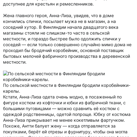
доступнее для крестьян и ремесленников.
Жена главного героя, Анна-Лиза, увидев, что в доме
кончились спички, посылает мужа не в магазин, а на
соседний хутор. В Финляндии начала двадцатого века
магазины стояли не слишком-то часто в сельской
местности, и гораздо быстрее было одолжить спички у
соседей — если только совершенно случайно мимо дома не
проходил бы бродячий коробейник, основной поставщик
бытовых мелочей фабричного производства в деревенской
местности.
По сельской местности в Финляндии бродили коробейники-
карелы.
Кстати, Анна-Лиза одета очень модно, в посаженный по
фигуре костюм из кофточки и юбки из фабричной ткани, с
большими пуговицами — можно сравнить её костюм с
одеждой родственницы, одетой попроще. Юбку от костюма
Анна-Лиза прикрывает не менее кокетливым фартучком.
Похоже, Антти балует жену — когда отправляется за
покупками, берёт ей отрезы и фурнитуру, чтобы она могла