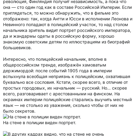
революция, Финляндия получит независимость, а пока что
она — сто один год как в составе Российской Империи. Если
приглядеться, то можно обнаружить, что в фильме это
отображено: так, когда Антти и Юсси в исполнении Леонова и
Невинного попадают в полицейский участок, то над столом
начальника зритель видит портрет российского императора,
да и жандармы одеты в российскую форму, хорошо
знакомую советским детям по иллюстрациям из биографий
большевиков.
Интересно, что полицейский начальник, вполне в
общероссийском тренде, изображён хамоватым
держимордой: после событий 1905 года в империи
вспыхнула всеобщая неприязнь к полицейским, охватившая
буквально все сословия. Кстати, скорее всего, в отличие от
простых городовых, их начальник — русский. Но… скорее
всего, разговаривает с арестованными на финском. На
окраинах империи полицейские старались выучить местный
язык — не столько из уважения, сколько чтобы от них не
было секретов.
На стене в полиции виден портрет.