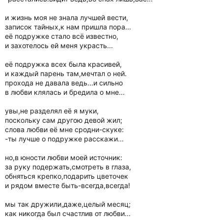
и жизнь моя не знала лучшей вести,
записок тайных,к нам пришла пора...
её подружке стало всё известно,
и захотелось ей меня украсть...
её подружка всех была красивей,
и каждый парень там,мечтал о ней.
прохода не давала ведь...и сильно
в любви клялась и бредила о мне...
увы,не разделял её я муки,
поскольку сам другою девой жил;
слова любви её мне сродни-скуке:
-ты лучше о подружке расскажи...
но,в юности любви моей источник:
за руку подержать,смотреть в глаза,
обняться крепко,подарить цветочек
и рядом вместе быть-всегда,всегда!
мы так дружили,даже,целый месяц;
как никогда был счастлив от любви...