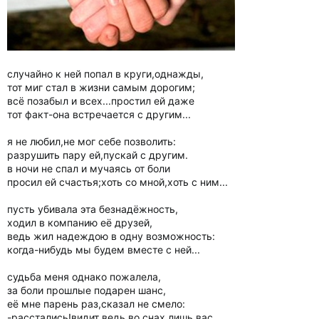
случайно к ней попал в круги,однажды,
тот миг стал в жизни самым дорогим;
всё позабыл и всех...простил ей даже
тот факт-она встречается с другим...
я не любил,не мог себе позволить:
разрушить пару ей,пускай с другим.
в ночи не спал и мучаясь от боли
просил ей счастья;хоть со мной,хоть с ним...
пусть убивала эта безнадёжность,
ходил в компанию её друзей,
ведь жил надеждою в одну возможность:
когда-нибудь мы будем вместе с ней...
судьба меня однако пожалела,
за боли прошлые подарен шанс,
её мне парень раз,сказал не смело:
-расстались!видит ведь,во снах лишь,вас...