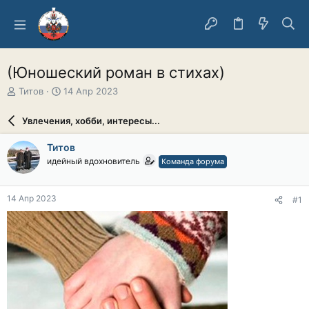
(Юношеский роман в стихах)
А
Д
Титов
14 Апр 2023
в
а
т
т
Увлечения, хобби, интересы...
о
а
р
н
Титов
т
а
идейный вдохновитель
Команда форума
е
ч
м
а
ы
л
14 Апр 2023
#1
а