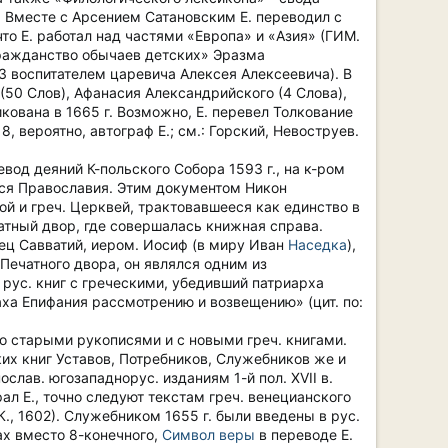
. Вместе с Арсением Сатановским Е. переводил с
что Е. работал над частями «Европа» и «Азия» (ГИМ.
«Гражданство обычаев детских» Эразма
63 воспитателем царевича Алексея Алексеевича). В
 (50 Слов), Афанасия Александрийского (4 Слова),
кована в 1665 г. Возможно, Е. перевел Толкование
, вероятно, автограф Е.; см.: Горский, Невоструев.
евод деяний К-польского Собора 1593 г., на к-ром
ься Православия. Этим документом Никон
й и греч. Церквей, трактовавшееся как единство в
атный двор, где совершалась книжная справа.
ец Савватий, иером. Иосиф (в миру Иван
Наседка
),
 Печатного двора, он являлся одним из
ки рус. книг с греческими, убедивший патриарха
а Епифания рассмотрению и возвещению» (цит. по:
со старыми рукописями и с новыми греч. книгами.
их книг Уставов, Потребников, Служебников же и
лав. югозападнорус. изданиям 1-й пол. XVII в.
ал Е., точно следуют текстам греч. венецианского
К., 1602). Служебником 1655 г. были введены в рус.
ах вместо 8-конечного,
Символ веры
в переводе Е.