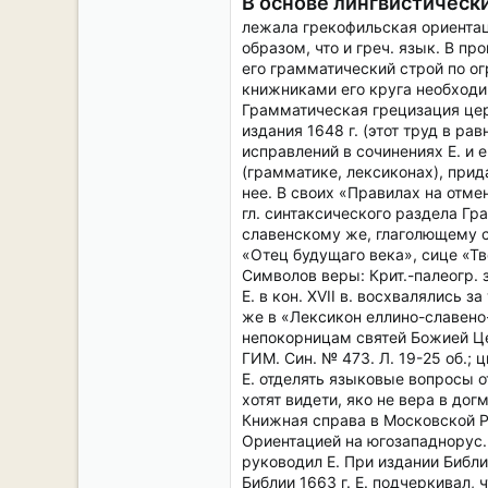
В основе лингвистическ
лежала грекофильская ориентац
образом, что и греч. язык. В п
его грамматический строй по ог
книжниками его круга необходи
Грамматическая грецизация це
издания 1648 г. (этот труд в р
исправлений в сочинениях Е. и
(грамматике, лексиконах), прид
нее. В своих «Правилах на отме
гл. синтаксического раздела Гр
славенскому же, глаголющему с
«Отец будущаго века», сице «Тв
Символов веры: Крит.-палеогр. з
Е. в кон. XVII в. восхвалялись 
же в «Лексикон еллино-славено
непокорницам святей Божией Це
ГИМ. Син. № 473. Л. 19-25 об.; ц
Е. отделять языковые вопросы о
хотят видети, яко не вера в до
Книжная справа в Московской Руси
Ориентацией на югозападнорус. 
руководил Е. При издании Библи
Библии 1663 г. Е. подчеркивал