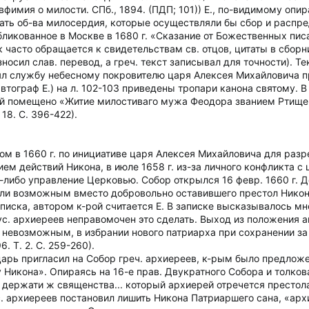
Евфимия о милости. СПб., 1894. (ПДП; 101)) Е., по-видимому опи
вать об-ва милосердия, которые осуществляли бы сбор и распр
бликованное в Москве в 1680 г. «Сказание от Божественных писан
 часто обращается к свидетельствам св. отцов, цитаты в сборн
зносил слав. перевод, а греч. текст записывал для точности). Т
влял службу небесному покровителю царя Алексея Михайловича 
автограф Е.) на л. 102-103 приведены тропари канона святому. 
статей помещено «Житие милостиваго мужа Феодора званием Рти
 18. С. 396-422).
ном в 1660 г. по инициативе царя Алексея Михайловича для ра
ем действий Никона, в июле 1658 г. из-за личного конфликта 
либо управление Церковью. Собор открылся 16 февр. 1660 г. Д
али возможным вместо добровольно оставившего престол Никона 
писка, автором к-рой считается Е. В записке высказывалось мн
ус. архиереев неправомочен это сделать. Выход из положения 
я невозможным, в избрании нового патриарха при сохранении з
. Т. 2. С. 259-260).
арь пригласил на Собор греч. архиереев, к-рым было предложе
 Никона». Опираясь на 16-е прав. Двукратного Собора и толков
 держати ж священства... который архиерей отречется престола
с. архиереев постановил лишить Никона Патриаршего сана, «архие