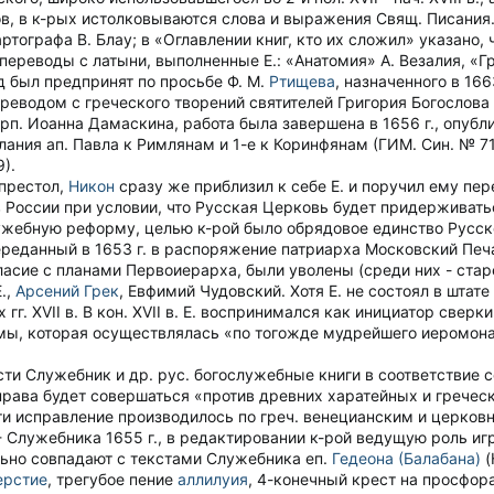
ов, в к-рых истолковываются слова и выражения Свящ. Писания
ртографа В. Блау; в «Оглавлении книг, кто их сложил» указано, 
. переводы с латыни, выполненные Е.: «Анатомия» А. Везалия, 
д был предпринят по просьбе Ф. М.
Ртищева
, назначенного в 16
переводом с греческого творений святителей Григория Богослова
рп. Иоанна Дамаскина, работа была завершена в 1656 г., опубли
ания ап. Павла к Римлянам и 1-е к Коринфянам (ГИМ. Син. № 718
9).
 престол,
Никон
сразу же приблизил к себе Е. и поручил ему пер
 России при условии, что Русская Церковь будет придерживат
жебную реформу, целью к-рой было обрядовое единство Русско
реданный в 1653 г. в распоряжение патриарха Московский Печ
асие с планами Первоиерарха, были уволены (среди них - стар
.,
Арсений Грек
, Евфимий Чудовский. Хотя Е. не состоял в штате
гг. XVII в. В кон. XVII в. Е. воспринимался как инициатор свер
ы, которая осуществлялась «по тогожде мудрейшего иеромонах
сти Служебник и др. рус. богослужебные книги в соответствие 
права будет совершаться «против древних харатейных и греческ
и исправление производилось по греч. венецианским и церковнос
- Служебника 1655 г., в редактировании к-рой ведущую роль игр
ально совпадают с текстами Служебника еп.
Гедеона (Балабана)
(
ерстие
, трегубое пение
аллилуия
, 4-конечный крест на просфор