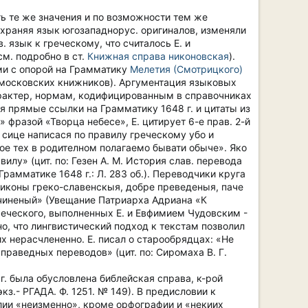
ь те же значения и по возможности тем же
сохраняя язык югозападнорус. оригиналов, изменяли
 язык к греческому, что считалось Е. и
м. подробно в ст.
Книжная справа никоновская
).
ми с опорой на Грамматику
Мелетия (Смотрицкого)
ля московских книжников). Аргументация языковых
арактер, нормам, кодифицированным в справочниках
ся прямые ссылки на Грамматику 1648 г. и цитаты из
 фразой «Творца небесе», Е. цитирует 6-е прав. 2-й
 сице написася по правилу греческому убо и
е тех в родителном полагаемо бывати обыче». Яко
лу» (цит. по: Гезен А. М. История слав. перевода
Грамматике 1648 г.: Л. 283 об.). Переводчики круга
ексиконы греко-славенскыя, добре преведеныя, паче
очиненый» (Увещание Патриарха Адриана «К
реческого, выполненных Е. и Евфимием Чудовским -
ажно, что лингвистический подход к текстам позволил
х нерасчлененно. Е. писал о старообрядцах: «Не
 праведных переводов» (цит. по: Сиромаха В. Г.
г. была обусловлена библейская справа, к-рой
з.- РГАДА. Ф. 1251. № 149). В предисловии к
лии «неизменно», кроме орфографии и «некиих