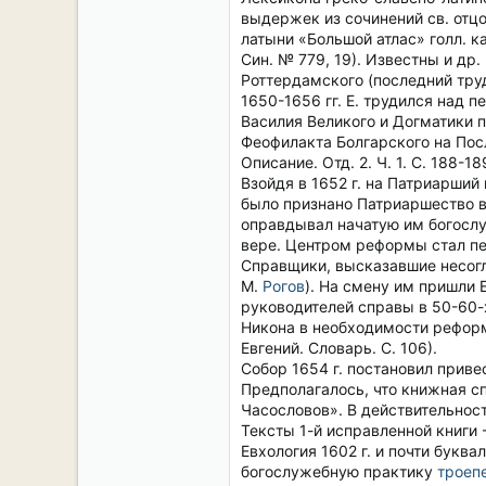
выдержек из сочинений св. отц
латыни «Большой атлас» голл. ка
Син. № 779, 19). Известны и др
Роттердамского (последний тру
1650-1656 гг. Е. трудился над 
Василия Великого и Догматики п
Феофилакта Болгарского на Посл
Описание. Отд. 2. Ч. 1. С. 188-18
Взойдя в 1652 г. на Патриарший
было признано Патриаршество в
оправдывал начатую им богослу
вере. Центром реформы стал пе
Справщики, высказавшие несогл
М.
Рогов
). На смену им пришли Е
руководителей справы в 50-60-х 
Никона в необходимости реформ
Евгений. Словарь. С. 106).
Собор 1654 г. постановил приве
Предполагалось, что книжная с
Часословов». В действительност
Тексты 1-й исправленной книги 
Евхология 1602 г. и почти букв
богослужебную практику
троеп