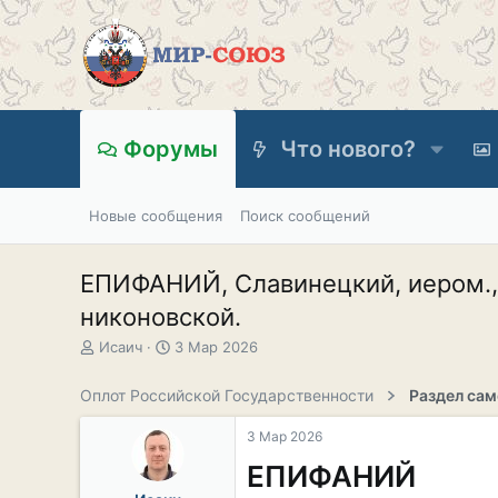
Форумы
Что нового?
Новые сообщения
Поиск сообщений
ЕПИФАНИЙ, Славинецкий, иером., 
никоновской.
А
Д
Исаич
3 Мар 2026
в
а
т
т
Оплот Российской Государственности
о
а
р
н
3 Мар 2026
т
а
е
ч
ЕПИФАНИЙ
м
а