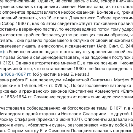
ное постановление. Однако, не соглашаясь с ним, вскоре книжник
 к-рые ссылались сторонники лишения Никона сана, и что он отка
го оппонентов представляется необоснованной. Во-первых, грек
снований отрицать, что 16-е прав. Двукратного Собора приложи
 Собор 1660 г., как об этом свидетельствует толкование прави
 оставить вверенную паству, то несправедливо потом тому удер
руживается крайнее безрассудство решающих таким образом, ч
ивать... сие правило пробывшего в отлучке от своей епископии
елевает лишать и епископии, и священства» (Алф. Синт. С. 244
м)
: «Если же епископ подаст в отставку от управления своей е
ет права более и священнодействовать, и за подобный поступо
311-312)). Однако авторитетное мнение Е., а также позиция Ник
ли причиной того, что постановление 1660 г. не было приведено
 1666-1667 гг.
(об участии в нем Е. неизв.).
язана работа Е. над переводом «Алфавитной Синтагмы» Матфея В
ским в 1-й пол. 90-х гг. XVII в.). По благословению патриарха Н
рковных и гражданских законов Константина Арменопула «Епитоми
в 1653-1654 гг. Сочинение содержит изложение идеи симфонии 
участвовал в собеседованиях на богословские темы. В 1671 г. 
Лигаридом с одной стороны и Николаем Спафарием - с другой. 
Москву Спафария (приехал 3 июня 1671). Оппоненты задавали н
разом ангелы, «безплотни суще», разговаривают между собой. Н
вет. Спором между Е. и Симеоном Полоцким началась продолжав