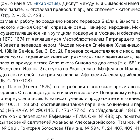
см. о ней в ст.
Евхаристия
). Диспут между Е. и Симеоном име
ой палате. Е. отстаивал правосл. т. зр., его оппонент - католиче
тд. 2. Ч. 3. С. 428).
 возглавил работу по созданию нового перевода Библии. Вместе 
нского мон-ря Сергий, справщик свящ. Никифор, иеродиак. Мои
 осуществлявшейся на Крутицком подворье в Москве, и обеспе
в 1673-1674 гг. являвшемуся Местоблюстителем Патриаршего пре
й Завет в переводе иером. Чудова мон-ря Епифания (Славинецкого)
4. (Biblia Slavica. Ser. 3; Bd. 2). Перевод осуществлялся с неск.
ерялся со мн. «древними книгами, рукописными и печатными», 
исана прежде пятого Селенского Синода за два лета [т. е. 551 г. 
Бесед свт. Иоанна Златоуста на Евангелия от Матфея и от Иоанна
трудов святителей Григория Богослова, Афанасия Александрийско
95. С. 107-108).
. Павла (9 сент. 1675), на погребении к-рого было прочитано н
хоронен. Он завещал деньги и книги киевским Печерскому и Брат
хотворную эпитафию Е. написал ученик и продолжатель его кни
 № 100. Л. 123 об.), составивший также перечень сочинений и пе
 об.; НБ НАНУ. № 290/145. Л. 476-477 об.; ср.: Ундольский. 1846. 
асть к-рых переписана Евфимием - ГИМ. Син. № 483; ср. пометы
 творений святителей Афанасия Александрийского (Там же. № 361. 
 № 366), Григория Богослова (Там же. № 594. Л. 24-407, 409-41