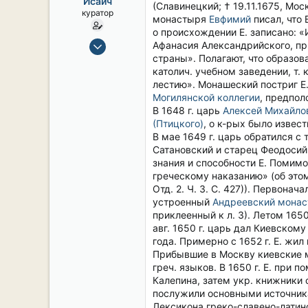
Исаич
ы
л
(Славинецкий; † 19.11.1675, Мос
куратор
а
монастыря
Евфимий
писал, что 
о происхождении Е. записано: «
15 Сен 2019
Афанасия Александрийского, прп
страны». Полагают, что образов
2,122
католич. учебном заведении, т.
17
лестию». Монашеский постриг Е
38
Могилянской коллегии
, предпол
54
В 1648 г. царь
Алексей Михайло
(Птицкого)
, о к-рых было извест
СПб. Центр.
В мае 1649 г. царь обратился с
Сатановский и старец Феодосий 
знания и способности Е. Помимо
греческому наказанию» (об это
Отд. 2. Ч. 3. С. 427)). Первона
устроенный
Андреевский монас
приклеенный к л. 3). Летом 165
авг. 1650 г. царь дал Киевском
года. Примерно с 1652 г. Е. жил
Прибывшие в Москву киевские 
греч. языков. В 1650 г. Е. при
Калепина, затем укр. книжники с
послужили основными источника
Лексикона греко-славено-латинск