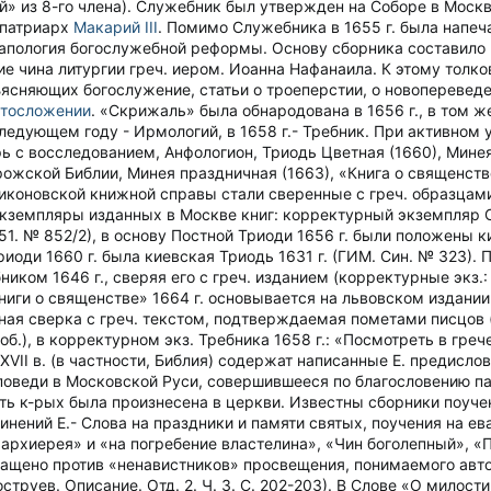
» из 8-го члена). Служебник был утвержден на Соборе в Москве
 патриарх
Макарий III
. Помимо Служебника в 1655 г. была напеча
 апология богослужебной реформы. Основу сборника составило
е чина литургии греч. иером. Иоанна Нафанаила. К этому толк
объясняющих богослужение, статьи о троеперстии, о новоперевед
стосложении
. «Скрижаль» была обнародована в 1656 г., в том 
ледующем году - Ирмологий, в 1658 г.- Требник. При активном у
ь с восследованием, Анфологион, Триодь Цветная (1660), Минея 
жской Библии, Минея праздничная (1663), «Книга о священстве
 никоновской книжной справы стали сверенные с греч. образцам
 экземпляры изданных в Москве книг: корректурный экземпляр 
51. № 852/2), в основу Постной Триоди 1656 г. были положены ки
иоди 1660 г. была киевская Триодь 1631 г. (ГИМ. Син. № 323)
ком 1646 г., сверяя его с греч. изданием (корректурные экз.: 
ниги о священстве» 1664 г. основывается на львовском издании
я сверка с греч. текстом, подтверждаемая пометами писцов (н
об.), в корректурном экз. Требника 1658 г.: «Посмотреть в гречес
XVII в. (в частности, Библия) содержат написанные Е. предислов
оповеди в Московской Руси, совершившееся по благословению п
ть к-рых была произнесена в церкви. Известны сборники поучений
сочинений Е.- Слова на праздники и памяти святых, поучения на е
архиерея» и «на погребение властелина», «Чин боголепный», «
ащено против «ненавистников» просвещения, понимаемого авторо
оструев. Описание. Отд. 2. Ч. 3. С. 202-203). В Слове «О мил