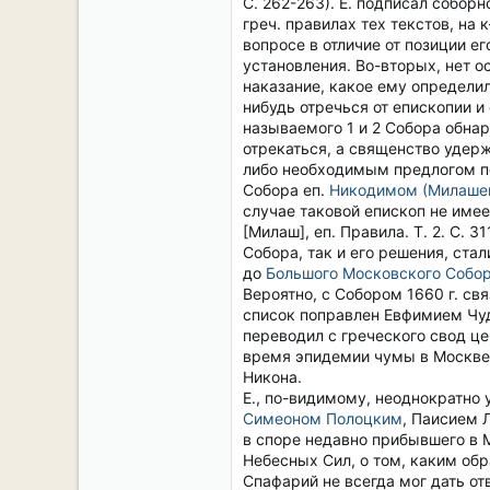
С. 262-263). Е. подписал собор
греч. правилах тех текстов, на
вопросе в отличие от позиции е
установления. Во-вторых, нет о
наказание, какое ему определил
нибудь отречься от епископии и
называемого 1 и 2 Собора обна
отрекаться, а священство удерж
либо необходимым предлогом пов
Собора еп.
Никодимом (Милаше
случае таковой епископ не име
[Милаш], еп. Правила. Т. 2. С. 
Собора, так и его решения, ста
до
Большого Московского Собора
Вероятно, с Собором 1660 г. св
список поправлен Евфимием Чудов
переводил с греческого свод це
время эпидемии чумы в Москве 
Никона.
Е., по-видимому, неоднократно 
Симеоном Полоцким
, Паисием 
в споре недавно прибывшего в 
Небесных Сил, о том, каким об
Спафарий не всегда мог дать от