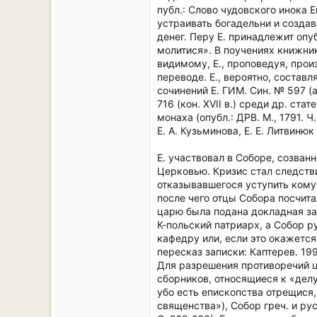
публ.: Слово чудовского инока 
устраивать богадельни и созда
денег. Перу Е. принадлежит опу
молитися». В поучениях книжник
видимому, Е., проповедуя, прои
переводе. Е., вероятно, соста
сочинений Е. ГИМ. Син. № 597 (
716 (кон. XVII в.) среди др. 
монаха (опубл.: ДРВ. М., 1791. Ч.
Е. А. Кузьминова, Е. Е. Литвинюк
Е. участвовал в Соборе, созван
Церковью. Кризис стал следстви
отказывавшегося уступить кому-
после чего отцы Собора посчит
царю была подана докладная за
К-польский патриарх, а Собор р
кафедру или, если это окажетс
пересказ записки: Каптерев. 1996
Для разрешения противоречий ц
сборников, относящиеся к «делу
убо есть епископства отрещися,
священства»), Собор греч. и ру