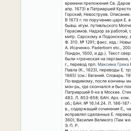
времени преложения Св. Даров (
апр. 1673) в Патриаршей Крестов
Горский, Невоструев. Описание. О
В 1673 г. по поручению царя Е.
бывш. игум. путивльского Молче
Герасимов. Надзор за работой,
митр. Сарскому и Подонскому, 
Ф. 310. № 1291; факс. изд.: Новы
А. Исаченко. Paderborn etc., 200
Лондон, 1600, и др.). Текст св
были «греческая на пергамене, п
г., перевод прп.
Максима Грека
Павла (К., 1623), переводы Е. 
1665) (см.: Евгений. Словарь. 19
По-видимому, после кончины митр
мон-рь, где скончался и был по
Патриаршей б-ке в Москве. Сти
483. Л. 853-858; БАН. Арх. ком.
об.; БАН. № 16.14.24. Л. 186-187
в., содержащий сочинения Е., ч
исправлял сделанные Е. переводы
360), Василия Великого (Там же.
Э. П. Р.