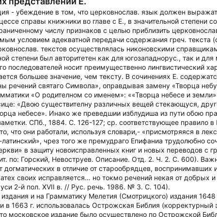
их представлений Е.
ия - убеждение в том, что церковнослав. язык должен выражат
роцессе справы книжники во главе с Е., в значительной степени 
раниченному числу признаков с целью приблизить церковнослав.
мым условием адекватной передачи содержания греч. текста (с
рковнослав. текстов осуществлялась никоновскими справщика
авной степени был авторитетен как для югозападнорус., так и д
 его последователей носит преимущественно лингвистический х
ается большее значение, чем тексту. В сочинениях Е. содержат
ны речений святаго Символа», оправдывая замену «Творца небу»
амматики «О родителном со именем»: ««Творца небесе и земли»
ице: «Двою существителну различных вещей стекающуся, друго
орца небесе». Инако же преведшии изблудиша из пути обою прави
аметки. СПб., 1884. С. 126-127; ср. соответствующее правило в 
за то, что они работали, используя словари,- «присмотряяся в л
-латинский», чрез того же премудраго Епифаниа трудолюбно с
ркви» в защиту новоисправленных книг и новых переводов с г
ит. по: Горский, Невоструев. Описание. Отд. 2. Ч. 2. С. 600). В
т догматических в отличие от старообрядцев, воспринимавших и
гматех своих исправляется… но токмо речений некая от добрых и
 2-й пол. XVII в. // Рус. речь. 1986. № 3. С. 104).
издания и на Грамматику Мелетия (Смотрицкого) издания 1648 
и в 1663 г. использовалась Острожская Библия (корректурный эк
, что московское издание было осуществлено по Острожской Биб