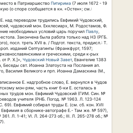
л место в Патриаршество
Питирима
(7 июля 1672 - 19
скую (о споре сообщается в кн. «Остен»; см.:
с Е. над переводом трудились Евфимий Чудовский,
сей, чудовский мон. Екклесиарх, М. Родостамов, Ф.
чение необходимых условий царь поручил
Павлу
,
стола. Закончена была работа только над НЗ (РГБ.
, посл. треть XVII в. / Подгот. текста, предисл.: Т.
 европ. изданий Септуагинты (Франкфурт, 1597;
церковнославянскими и греческими, среди к-рых
от Р. Х.]»,
Чудовский Новый Завет
, Евангелие 1383
, Беседы свт. Иоанна Златоуста на Послания ап.
го, Василия Великого и прп. Иоанна Дамаскина (М.,
аписанное Е. надгробное слово, Е. вернулся в Чудов
скому мон-рям, часть книг б-ки Е. осталась в
жных трудов мон. Евфимий Чудовский (ГИМ. Син. №
реводов учителя (РНБ. Погод. № 1963. Л. 123-124
С. 69). Евфимий собирал труды Е. (см. сб. кон. XVII
 Евфимия в сборнике-автографе Е.- Там же. № 597),
Л. 1-41; VI. Л. 264-273 об.; III. Л. 265-278 об.; №
7).