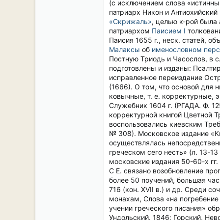
(с исключением слова «истинный
патриарх Никон и Антиохийский
«Скрижаль»
, целью к-рой была
патриархом
Паисием I
толковани
Паисия 1655 г., неск. статей, 
Малаксы
об
именословном пер
Постную Триодь и Часослов, в с
подготовлены и изданы: Псалтир
исправленное переиздание Остро
(1666). О том, что основой для
ковычные, т. е. корректурные,
Служебник 1604 г. (РГАДА. Ф. 12
корректурной книгой Цветной Тр
воспользовались киевским Требни
№ 308). Московское издание «К
осуществлялась непосредственна
греческом сего несть» (л. 13-13 
московские издания 50-60-х гг. 
С Е. связано возобновление пр
более 50 поучений, большая час
716 (кон. XVII в.) и др. Среди 
монахам, Слова «на погребение 
учении греческого писания» обр
Ундольский. 1846; Горский, Нев