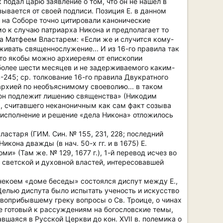
 подал царю заявление о том, что он не нашел в
зывается от своей подписи. Позиция Е. в данном
и на Соборе точно цитировали канонические
мо к случаю патриарха Никона и предполагает то
ла Матфеем Властарем: «Если же и случится кому-
живать священнослужение... И из 16-го правила так
то якобы можно архиереям от епископии
 более шести месяцев и не задерживаемого каким-
-245; ср. толкование 16-го правила Двукратного
пархией по необъяснимому своеволию... в таком
к он подлежит лишению священства» (Никодим
она, считавшего неканоничным как сам факт созыва
 в исполнение и решение «дела Никона» отложилось
ластаря (ГИМ. Син. № 155, 231, 228; последний
икона дважды (в нач. 50-х гг. и в 1675) Е.
» (Там же. № 129, 1677 г.), 1-й перевод исчез во
светской и духовной властей, интересовавшей
в некоем «доме беседы» состоялся диспут между Е.,
Целью диспута было испытать ученость и искусство
овоприбывшему греку вопросы о Св. Троице, о чинах
е готовый к рассуждениям на богословские темы,
шаяся в Русской Церкви до кон. XVII в. полемика о