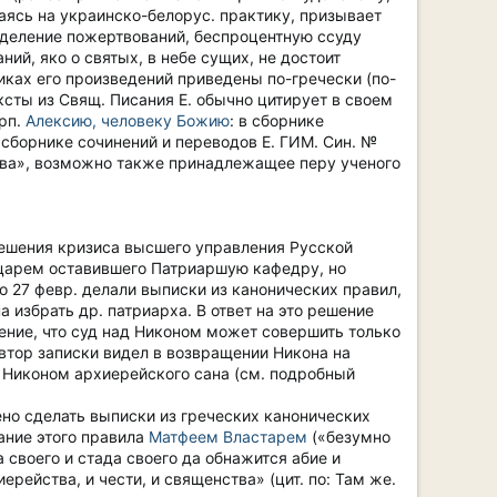
раясь на украинско-белорус. практику, призывает
еделение пожертвований, беспроцентную ссуду
ий, яко о святых, в небе сущих, не достоит
иках его произведений приведены по-гречески (по-
ексты из Свящ. Писания Е. обычно цитирует в своем
прп.
Алексию, человеку Божию
: в сборнике
В сборнике сочинений и переводов Е. ГИМ. Син. №
щева», возможно также принадлежащее перу ученого
зрешения кризиса высшего управления Русской
с царем оставившего Патриаршую кафедру, но
о 27 февр. делали выписки из канонических правил,
избрать др. патриарха. В ответ на это решение
ение, что суд над Никоном может совершить только
автор записки видел в возвращении Никона на
а Никоном архиерейского сана (см. подробный
но сделать выписки из греческих канонических
ание этого правила
Матфеем Властарем
(«безумно
 своего и стада своего да обнажится абие и
рейства, и чести, и священства» (цит. по: Там же.