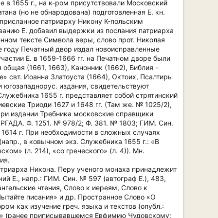
 в 1655 г., на к-ром присутствовали Московский
тана (но не обнародована) подготовленная Е. кн.
 присланное патриарху Никону К-польским
ованию Е. добавил выдержки из послания патриарха
енном тексте Символа веры, слово прот. Николая
же году Печатный двор издал новоисправленные
частии Е. в 1659-1666 гг. на Печатном дворе были
общая (1661, 1663), Канонник (1662), Библия -
» свт. Иоанна Златоуста (1664), Октоих, Псалтирь
и югозападнорус. издания, свидетельствуют
Служебника 1655 г. представляет собой стрятинский
евские Триоди 1627 и 1648 гг. (Там же. № 1025/2),
. При издании Требника московские справщики
РГАДА. Ф. 1251. № 978/2; Ф. 381. № 1803; ГИМ. Син.
 1614 г. При необходимости в сложных случаях
апр., в ковычном экз. Служебника 1655 г.: «В
ком» (л. 214), «со греческого» (л. 4)). Мн.
ия.
атриарха Никона. Перу ученого монаха принадлежит
 Е., напр.: ГИМ. Син. № 597 (автограф Е.), 483,
вангельские чтения, Слово к иереям, Слово к
Пытайте писания» и др. Пространное Слово «О
м как изучение греч. языка и текстов (опубл.:
ости» (ранее приписывавшемся Евфимию Чудовскому;