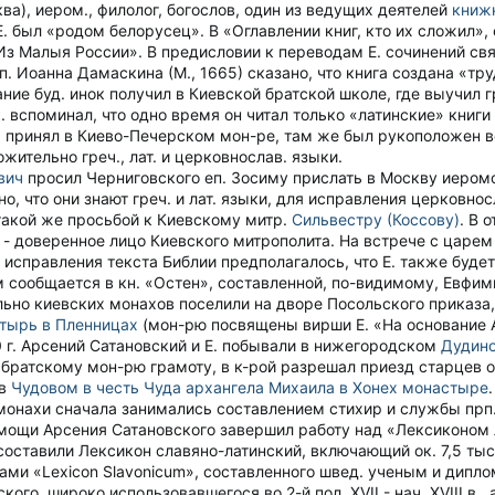
ква), иером., филолог, богослов, один из ведущих деятелей
книж
Е. был «родом белорусец». В «Оглавлении книг, кто их сложил
Из Малыя России». В предисловии к переводам Е. сочинений свя
. Иоанна Дамаскина (М., 1665) сказано, что книга создана «тр
ание буд. инок получил в Киевской братской школе, где выучил г
 к. вспоминал, что одно время он читал только «латинские» книг
. принял в Киево-Печерском мон-ре, там же был рукоположен во
ожительно греч., лат. и церковнослав. языки.
вич
просил Черниговского еп. Зосиму прислать в Москву иеро
но, что они знают греч. и лат. языки, для исправления церковнос
 такой же просьбой к Киевскому митр.
Сильвестру (Коссову)
. В 
- доверенное лицо Киевского митрополита. На встрече с царем
 исправления текста Библии предполагалось, что Е. также буде
м сообщается в кн. «Остен», составленной, по-видимому, Евфим
чально киевских монахов поселили на дворе Посольского приказа
тырь в Пленницах
(мон-рю посвящены вирши Е. «На основание А
0 г. Арсений Сатановский и Е. побывали в нижегородском
Дудин
у братскому мон-рю грамоту, в к-рой разрешал приезд старцев
 в
Чудовом в честь Чуда архангела Михаила в Хонех монастыре
.
монахи сначала занимались составлением стихир и службы прп
 помощи Арсения Сатановского завершил работу над «Лексиконом
оставили Лексикон славяно-латинский, включающий ок. 7,5 тыс. 
ми «Lexicon Slavonicum», составленного швед. ученым и дипло
ого, широко использовавшегося во 2-й пол. XVII - нач. XVIII в.