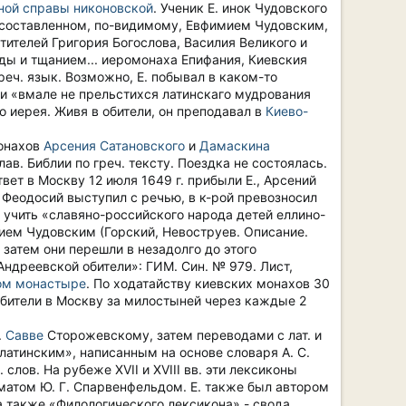
ной справы никоновской
. Ученик Е. инок Чудовского
», составленном, по-видимому, Евфимием Чудовским,
тителей Григория Богослова, Василия Великого и
уды и тщанием... иеромонаха Епифания, Киевския
реч. язык. Возможно, Е. побывал в каком-то
и и «вмале не прельстихся латинскаго мудрования
 иерея. Живя в обители, он преподавал в
Киево-
монахов
Арсения Сатановского
и
Дамаскина
лав. Библии по греч. тексту. Поездка не состоялась.
ответ в Москву 12 июля 1649 г. прибыли Е., Арсений
 Феодосий выступил с речью, в к-рой превозносил
т учить «славяно-российского народа детей еллино-
ием Чудовским (Горский, Невоструев. Описание.
, затем они перешли в незадолго до этого
ндреевской обители»: ГИМ. Син. № 979. Лист,
ом монастыре
. По ходатайству киевских монахов 30
 обители в Москву за милостыней через каждые 2
.
Савве
Сторожевскому, затем переводами с лат. и
 латинским», написанным на основе словаря А. С.
слов. На рубеже XVII и XVIII вв. эти лексиконы
матом Ю. Г. Спарвенфельдом. Е. также был автором
, а также «Филологического лексикона» - свода