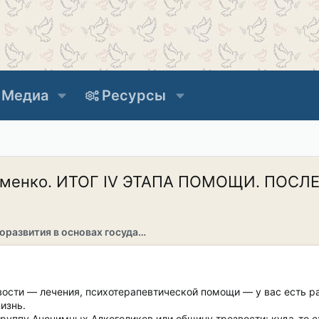
Медиа
Ресурсы
Клименко. ИТОГ IV ЭТАПА ПОМОЩИ. ПОСЛ
Раздел саморазвития в основах государственности
звости — лечения, психотерапевтической помощи — у вас есть 
изнь.
группу Анонимных Алкоголиков или общину трезвости: куда-то еха