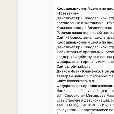
Координационный центр по про
«Трезвение»
Действует при Синодальном отд
преодолению алкоголизма. Это 
Калининграда до Владивостока.
Горячая линия
церковной помощи 
Сайт
«Православная школа трезв
Координационный центр по пр
Действует при Синодальном отд
амбулаторные программы, реаб
поддержки действуют в вашем 
Федеральная горячая линия
церк
Сайт:
protivnarko.ru
Диакон Иоанн Клименко. Помощ
Телеграм-канал
: t.me/ioannklim
Сайт
: ioannklimenko.ru
Федеральная наркологическая 
Национальный научный центр н
В.П. Сербского» Минздрава Рос
Есть отделения детоксикации, 
Тел.
: 8 (495) 358-4138, 8 (925)
Консультации родственников по 