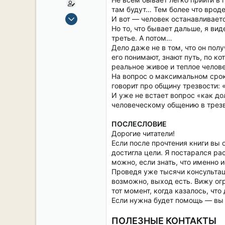
там будут… Тем более что вроде
15 Сен 2019
И вот — человек останавливаетс
2,134
Но то, что бывает дальше, я ви
третье. А потом…
17
Дело даже не в том, что он пол
38
его понимают, знают путь, по к
54
реальное живое и теплое челове
На вопрос о максимальном срок
СПб. Центр.
говорит про общину трезвости: 
И уже не встает вопрос «как д
человеческому общению в трезв
ПОСЛЕСЛОВИЕ
Дорогие читатели!
Если после прочтения книги вы 
достигла цели. Я постарался р
можно, если знать, что именно и
Проведя уже тысячи консультац
возможно, выход есть. Вижу ог
тот момент, когда казалось, что
Если нужна будет помощь — вы 
ПОЛЕЗНЫЕ КОНТАКТЫ