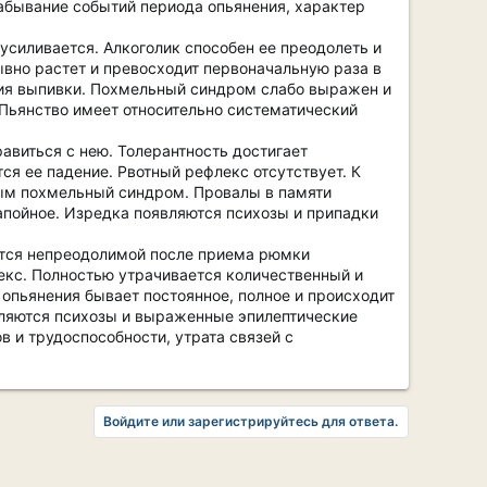
забывание событий периода опьянения, характер
усиливается. Алкоголик способен ее преодолеть и
ывно растет и превосходит первоначальную раза в
ния выпивки. Похмельный синдром слабо выражен и
Пьянство имеет относительно систематический
равиться с нею. Толерантность достигает
ся ее падение. Рвотный рефлекс отсутствует. К
ным похмельный синдром. Провалы в памяти
апойное. Изредка появляются психозы и припадки
ится непреодолимой после приема рюмки
лекс. Полностью утрачивается количественный и
пьянения бывает постоянное, полное и происходит
вляются психозы и выраженные эпилептические
 и трудоспособности, утрата связей с
Войдите или зарегистрируйтесь для ответа.