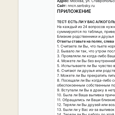
Адрес:
Москва, ул. Ставропольска
Сайт:
nncn.serbsky.ru
ПРИЛОЖЕНИЕ
ТЕСТ: ЕСТЬ ЛИ У ВАС АЛКОГО
На каждый из 24 вопросов нужно
суммируются по таблице, приве
Близкие родственники и друзья
Ответы ставьте на полях, слева
1. Считаете ли Вы, что пьете н
2. Бывало ли так, что утром по
3. Проявляли ли когда-либо Ваш
4. Можете ли Вы без внутренне
5. Испытываете ли Вы чувство в
6. Считают ли друзья или родст
7. Можете ли Вы прекратить пить
8. Посещали ли Вы когда-либо 
обеспокоенным собственным по
9. Вступали ли Вы в драку в не
10. Была ли Ваша выпивка прич
11. Обращались ли Ваши близкие
12. Теряли ли Вы друзей или во
13. Были ли у Вас из-за выпивок
14. Теряли ли Вы работу по этой