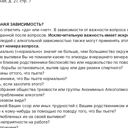
я, д. 27, стр. 7
ЛЬНАЯ ЗАВИСИМОСТЬ?
 ответить «да» или «нет». В зависимости от важности вопроса 
денной после вопросов.
Исключительную важность имеет искре
 людей с алкогольной зависимостью также могут применять это
 от номера вопроса.
ормально («нормально» значит не больше, чем большинство окр
сле выпивки Вы не помнили какие-то эпизоды вчерашнего вечера
и близкие родственники беспокойство или недовольство по повод
й борьбы остановиться, выпив одну или две рюмки спиртного?
ины оттого, что пьете?
венники, что Вы пьете нормально?
, если захотите этого?
собрания общества трезвости или группы Анонимных Алкоголико
треблением алкоголя?
трезвом виде?
иной Ваших ссор или иных трудностей с Вашим родственником 
 к кому-нибудь за помощью по поводу того, что Вы пьете?
злюбленных из-за своей выпивки?
 неприятности на работе?
 причине?