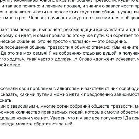
 и так все понятно: и лечение прошел, и знания о зависимости 
я в нерешительности на пороге этих групп или общин: нужны ли
дел много раз. Человек начинает аккуратно знакомиться с общино
учает там помощь, выполняет рекомендации консультанта и т.д. 
оторому он идет, и сами прошли по этому же пути. Он обретает 
ческое общение. Это не просто «полезно» — это бесценно.
е посещения общины трезвости я обычно отвечаю: «Вы начните!
«Да это же моя семья! Я на собраниях отдыхаю душой, я получаю
олго ходить», «как часто я должен…» Слово «должен» исчезает,
ой среде.
осознали свои проблемы с алкоголем и захотели от них освободи
ассказать, какими путями можно идти к преодолению зависимос
скать.
ий с зависимыми, многие сотни собраний обществ трезвости, м
ромное количество прекрасных людей, которые смогли обрести т
 дальше жизни уже нет. Уверен, что и у вас все получится! Да п
всегда можете обратиться за ней.