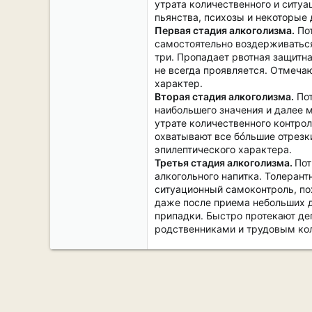
утрата количественного и ситу
пьянства, психозы и некоторые 
Первая стадия алкоголизма.
Пот
самостоятельно воздерживаться
три. Пропадает рвотная защитн
не всегда проявляется. Отмеча
характер.
Вторая стадия алкоголизма.
Пот
наибольшего значения и далее м
утрате количественного контро
охватывают все бóльшие отрезк
эпилептического характера.
Третья стадия алкоголизма.
Пот
алкогольного напитка. Толеран
ситуационный самоконтроль, по
даже после приема небольших д
припадки. Быстро протекают де
родственниками и трудовым ко