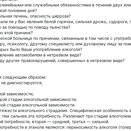
 семейными или служебными обязанностями в течение двух или 
рвой половине дня?
больная печень, опасность цирроза?
али ли у Вас явления белой горячки, сильная дрожь, судороги,
о за помощью по поводу пьянства?
по этой причине?
ческой больнице по причинам, связанным в том числе с употре
тру, психологу, другому специалисту или духовному лицу за п
торых было Ваше употребление алкоголя?
авление автомобилем в нетрезвом виде?
оду других правонарушений, совершенных в нетрезвом виде?
я следующим образом:
 не диагностируется;
ной зависимости;
рой стадии алкогольной зависимости;
ой стадии алкогольной зависимости.
тяжести алкогольного страдания. Специфическая особенность а
 тем сильнее эта потребность. Различают три стадии алкоголиз
 потребности, вторая — средней, третья — сильной.
требности в этаноле являются: переносимость алкоголя (толер