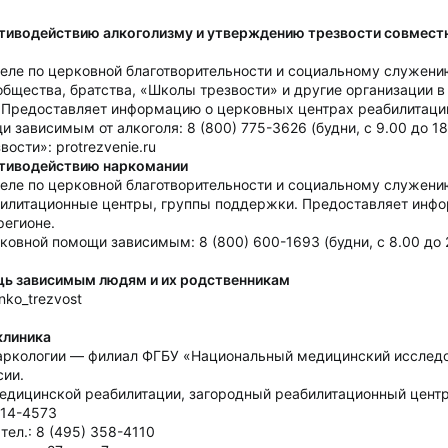
тиводействию алкоголизму и утверждению трезвости совмест
еле по церковной благотворительности и социальному служени
общества, братства, «Школы трезвости» и другие организации 
 Предоставляет информацию о церковных центрах реабилитации,
зависимым от алкоголя: 8 (800) 775-3626 (будни, с 9.00 до 18
ости»: protrezvenie.ru
отиводействию наркомании
еле по церковной благотворительности и социальному служени
илитационные центры, группы поддержки. Предоставляет инфо
регионе.
овной помощи зависимым: 8 (800) 600-1693 (будни, с 8.00 до 
ь зависимым людям и их родственникам
enko_trezvost
клиника
аркологии — филиал ФГБУ «Национальный медицинский исследов
сии.
медицинской реабилитации, загородный реабилитационный центр
 714-4573
тел.: 8 (495) 358-4110