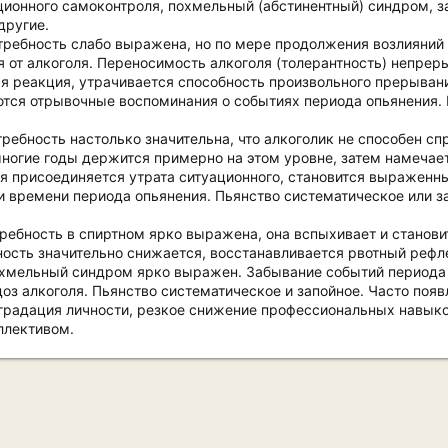
ационного самоконтроля, похмельный (абстинентный) синдром, 
другие.
ребность слабо выражена, но по мере продолжения возлияний 
 от алкоголя. Переносимость алкоголя (толерантность) непрер
ая реакция, утрачивается способность произвольного прерыва
ются отрывочные воспоминания о событиях периода опьянения. 
ребность настолько значительна, что алкоголик не способен сп
ногие годы держится примерно на этом уровне, затем намечает
ля присоединяется утрата ситуационного, становится выражен
и времени периода опьянения. Пьянство систематическое или з
ребность в спиртном ярко выражена, она вспыхивает и станов
тность значительно снижается, восстанавливается рвотный реф
хмельный синдром ярко выражен. Забывание событий периода о
оз алкоголя. Пьянство систематическое и запойное. Часто поя
градация личности, резкое снижение профессиональных навыков
ллективом.