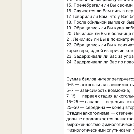
15. Пренебрегали ли Вы своими
16. Случается ли Вам пить в пе
17. Говорили ли Вам, что у Вас 
18. После обильной выпивки быв
19. Обращались ли Вы куда-либ
20. Лечились ли Вы в больнице 
21. Лечились ли Вы в психиатри
22. Обращались ли Вы к психиа
характера, одной из причин ко
23. Задерживали ли Вас за упр
24. Задерживали ли Вас по пов
Сумма баллов интерпретируетс
0–5 — алкогольная зависимость
5–7 — зависимость возможна;
7–15 — первая стадия алкоголь
15–25 — начало — середина вто
25–50 — середина — конец втор
Стадии алкоголизма
— степени 
дольше продолжается пьянство,
выраженностью физиологической
Физиологическими спутниками по