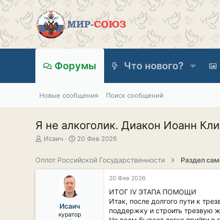
Форумы
Что нового?
Новые сообщения
Поиск сообщений
Я не алкоголик. Диакон Иоанн 
А
Д
Исаич
20 Фев 2026
в
а
т
т
Оплот Российской Государственности
о
а
р
н
20 Фев 2026
т
а
е
ч
ИТОГ IV ЭТАПА ПОМОЩИ
м
а
Итак, после долгого пути к тре
Исаич
ы
л
поддержку и строить трезвую ж
куратор
а
Не всем бывает легко прийти в 