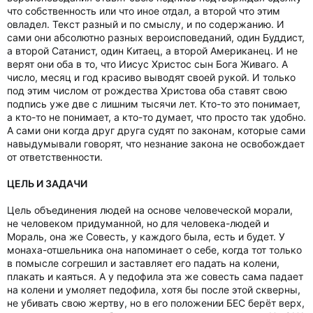
что собственность или что иное отдал, а второй что этим
овладел. Текст разный и по смыслу, и по содержанию. И
сами они абсолютно разных вероисповеданий, один Буддист,
а второй Сатанист, один Китаец, а второй Американец. И не
верят они оба в то, что Иисус Христос сын Бога Живаго. А
число, месяц и год красиво выводят своей рукой. И только
под этим числом от рождества Христова оба ставят свою
подпись уже две с лишним тысячи лет. Кто-то это понимает,
а кто-то не понимает, а кто-то думает, что просто так удобно.
А сами они когда друг друга судят по законам, которые сами
навыдумывали говорят, что незнание закона не освобождает
от ответственности.
ЦЕЛЬ И ЗАДАЧИ
Цель объединения людей на основе человеческой морали,
не человеком придуманной, но для человека-людей и
Мораль, она же Совесть, у каждого была, есть и будет. У
монаха-отшельника она напоминает о себе, когда тот только
в помысле согрешил и заставляет его падать на колени,
плакать и каяться. А у педофила эта же совесть сама падает
на колени и умоляет педофила, хотя бы после этой скверны,
не убивать свою жертву, но в его положении БЕС берёт верх,