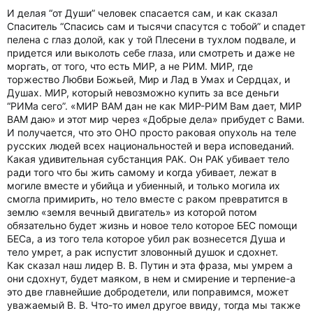
И делая “от Души” человек спасается сам, и как сказал
Спаситель “Спасись сам и тысячи спасутся с тобой” и спадет
пелена с глаз долой, как у той Плесени в тухлом подвале, и
придется или выколоть себе глаза, или смотреть и даже не
моргать, от того, что есть МИР, а не РИМ. МИР, где
торжество Любви Божьей, Мир и Лад в Умах и Сердцах, и
Душах. МИР, который невозможно купить за все деньги
“РИМа сего”. «МИР ВАМ дан не как МИР-РИМ Вам дает, МИР
ВАМ даю» и этот мир через «Добрые дела» прибудет с Вами.
И получается, что это ОНО просто раковая опухоль на теле
русских людей всех национальностей и вера исповеданий.
Какая удивительная субстанция РАК. Он РАК убивает тело
ради того что бы жить самому и когда убивает, лежат в
могиле вместе и убийца и убиенный, и только могила их
смогла примирить, но тело вместе с раком превратится в
землю «земля вечный двигатель» из которой потом
обязательно будет жизнь и новое тело которое БЕС помощи
БЕСа, а из того тела которое убил рак вознесется Душа и
тело умрет, а рак испустит зловонный душок и сдохнет.
Как сказал наш лидер В. В. Путин и эта фраза, мы умрем а
они сдохнут, будет маяком, в нем и смирение и терпение-а
это две главнейшие добродетели, или поправимся, может
уважаемый В. В. Что-то имел другое ввиду, тогда мы также