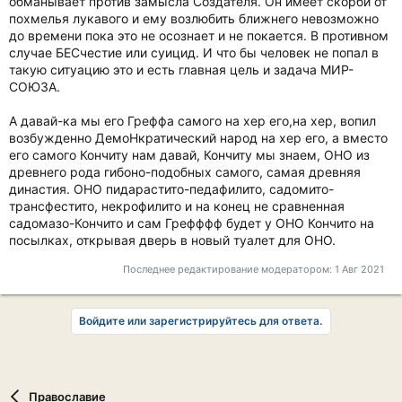
обманывает против замысла Создателя. Он имеет скорби от
похмелья лукавого и ему возлюбить ближнего невозможно
до времени пока это не осознает и не покается. В противном
случае БЕСчестие или суицид. И что бы человек не попал в
такую ситуацию это и есть главная цель и задача МИР-
СОЮЗА.
А давай-ка мы его Греффа самого на хер его,на хер, вопил
возбужденно ДемоНкратический народ на хер его, а вместо
его самого Кончиту нам давай, Кончиту мы знаем, ОНО из
древнего рода гибоно-подобных самого, самая древняя
династия. ОНО пидарастито-педафилито, садомито-
трансфестито, некрофилито и на конец не сравненная
садомазо-Кончито и сам Грефффф будет у ОНО Кончито на
посылках, открывая дверь в новый туалет для ОНО.
Последнее редактирование модератором:
1 Авг 2021
Войдите или зарегистрируйтесь для ответа.
Православие