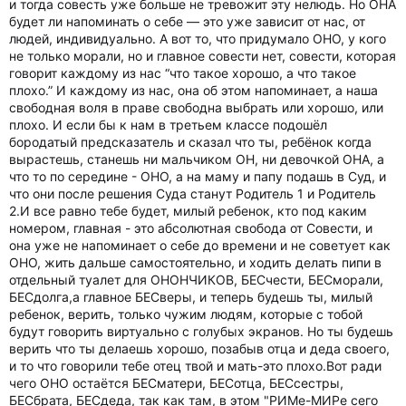
и тогда совесть уже больше не тревожит эту нелюдь. Но ОНА
будет ли напоминать о себе — это уже зависит от нас, от
людей, индивидуально. А вот то, что придумало ОНО, у кого
не только морали, но и главное совести нет, совести, которая
говорит каждому из нас “что такое хорошо, а что такое
плохо.” И каждому из нас, она об этом напоминает, а наша
свободная воля в праве свободна выбрать или хорошо, или
плохо. И если бы к нам в третьем классе подошёл
бородатый предсказатель и сказал что ты, ребёнок когда
вырастешь, станешь ни мальчиком ОН, ни девочкой ОНА, а
что то по середине - ОНО, а на маму и папу подашь в Суд, и
что они после решения Суда станут Родитель 1 и Родитель
2.И все равно тебе будет, милый ребенок, кто под каким
номером, главная - это абсолютная свобода от Совести, и
она уже не напоминает о себе до времени и не советует как
ОНО, жить дальше самостоятельно, и ходить делать пипи в
отдельный туалет для ОНОНЧИКОВ, БЕСчести, БЕСморали,
БЕСдолга,а главное БЕСверы, и теперь будешь ты, милый
ребенок, верить, только чужим людям, которые с тобой
будут говорить виртуально с голубых экранов. Но ты будешь
верить что ты делаешь хорошо, позабыв отца и деда своего,
и то что говорили тебе отец твой и мать-это плохо.Вот ради
чего ОНО остаётся БЕСматери, БЕСотца, БЕСсестры,
БЕСбрата, БЕСдеда, так как там, в этом "РИМе-МИРе сего