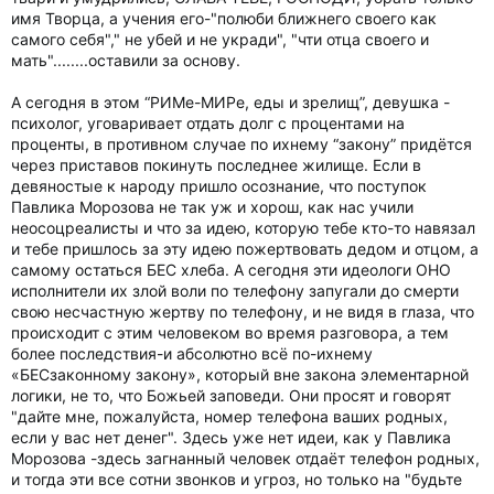
имя Творца, а учения его-"полюби ближнего своего как
самого себя"," не убей и не укради", "чти отца своего и
мать"........оставили за основу.
А сегодня в этом “РИМе-МИРе, еды и зрелищ”, девушка -
психолог, уговаривает отдать долг с процентами на
проценты, в противном случае по ихнему “закону” придётся
через приставов покинуть последнее жилище. Если в
девяностые к народу пришло осознание, что поступок
Павлика Морозова не так уж и хорош, как нас учили
неосоцреалисты и что за идею, которую тебе кто-то навязал
и тебе пришлось за эту идею пожертвовать дедом и отцом, а
самому остаться БЕС хлеба. А сегодня эти идеологи ОНО
исполнители их злой воли по телефону запугали до смерти
свою несчастную жертву по телефону, и не видя в глаза, что
происходит с этим человеком во время разговора, а тем
более последствия-и абсолютно всё по-ихнему
«БЕСзаконному закону», который вне закона элементарной
логики, не то, что Божьей заповеди. Они просят и говорят
"дайте мне, пожалуйста, номер телефона ваших родных,
если у вас нет денег". Здесь уже нет идеи, как у Павлика
Морозова -здесь загнанный человек отдаёт телефон родных,
и тогда эти все сотни звонков и угроз, но только на "будьте