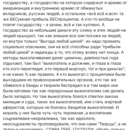
государству, а государство на которую содержат и армию от
американцев и внутреннюю армию от обманутых
вкладчиков, русских людей, а остальное «всё всё и вся» та
же БЕСумная прибыль БЕСпроцентов. А кто-то вообще не
платит государству - а зачем, всё и так куплено. А
государство за небольшие деньги эту схему и этих людей-не
людей крышуют, так как внешне все они похожи на людей,
но внутри только "Выгода любой ценой": их надо признать
социально опасными, они на всё способны ради “прибыли
любой ценой” и надежды в то, что этому всему нет конца. А
методы выколачивания денег циничны, девяностые года
отдыхают, там был "вымогатель и должник, и глаза в глаза
кто кого переглядит, кто первый моргнул, тот и при деньгах",
и не каких % как правило. А кто вымогал с процентами были
выходцами из правоохранительных органов, кто так же
сбивался в банды и творили беспредел и в том мире они
были изгоями так как порядочным вымогателям сие делать
было западло. Но там вымогатель боялся ответки закона
милиции и суда, таких же вымогателей, или стать жертвой
аферистов, которые не боялись бандитов вымогателей. И
мораль у них была чуть-чуть тюремная ,а воспитание
соцреализма-неореализма, так как идеологи,
неосоцреалисты проповедовали, что они сами “Творцы”, а не
твари и умудрились, СЛАВА ТЕБЕ, ГОСПОДИ, убрать только