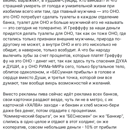
Бизнес Барыжек», в худшем-суицид. Кто виноват? И что
страшней умереть от голода и унизительной жизни при
изобилии всего или там, где главный мужчина — это ОНО.
это ОНО потребует сделать туалеты в каждом отделение
банка, туалет для ОНО и больше мужчиной его не называть
— это сегодня не толерантно. И Греффуфу за наши деньги
придется делать туалеты для ОНО, так как он тоже ОНО, где
остались только признаки внешние мужчины, природа по-
другому не может, а внутри ОНО и его это нисколько не
обидит, а наверное, только возбудит. А что бы народу
вылечить зубы за счет процентов, которые платят Грефуфу
фу на это ОНО - денег нет, так как здесь путь спасения ДУХА
и ДУШИ, а у ОНО РИМа-МИРа сего, только брутальное тело,
облитое одеколоном, и «БЕСумная прибыль» в голове и
сердце вместо Души, и третья точка, которой они все
думают, там вообще вихрь возможностей и желаний.
Вместо рекламы пива сейчас идёт реклама всех банков,
свои карточки раздают везде, чуть ли не в метро, с их
карточкой «ХАЛВА» заходи - и бензин и хлеб можно-бери
даже без денег, потом отдадите с процентами.
“Коммерческий барыга”, он же “БЕСнесмен” он же “Банкир”,
слились в одно целое и отдают в этот холдинг, он же
кооператив, совсем небольшие деньги - 10% от прибыли