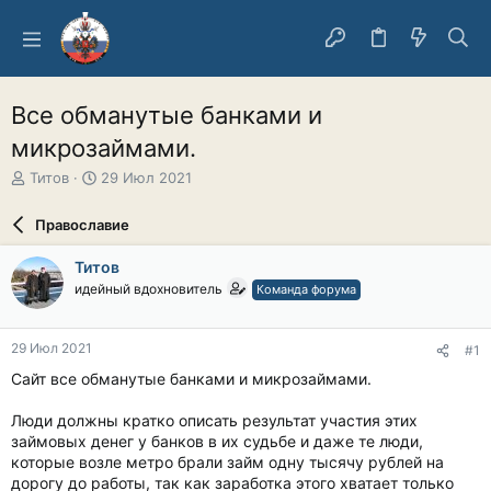
Все обманутые банками и
микрозаймами.
А
Д
Титов
29 Июл 2021
в
а
т
т
Православие
о
а
р
н
Титов
т
а
идейный вдохновитель
Команда форума
е
ч
м
а
ы
л
29 Июл 2021
#1
а
Сайт все обманутые банками и микрозаймами.
Люди должны кратко описать результат участия этих
займовых денег у банков в их судьбе и даже те люди,
которые возле метро брали займ одну тысячу рублей на
дорогу до работы, так как заработка этого хватает только