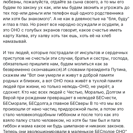
любезны, пожалуйста, отдайте за сына своего, а то мы его
будем по закону ух как, или мы будем звонить и угрожать до
тех пор-или деньги или телефон ещё одного родственника
или хотя бы знакомого". А не как в девяностые на "бля, буду”
и глаз в глаз. Но рэкет все народно осуждали и осудили, а
это ОНО с голубых экранов говорит, какое счастье иметь
карту Халва, эту халву хоть так ешь, хоть её на хлеб
намазывай.
И тех людей, которые пострадали от инсультов и сердечных
приступов не счесть(и эти случаи, братья и сестры, господа,
обязательно пришлите нам, будем молиться как за
безвременно скончавшихся).И словами президента Путина,
скажем им "Вот они умерли и живут в доброй памяти
родных и близких, а вот ОНО пока живёт в тухлой памяти
людей при жизни, но только нелюдь-ОНО, не умрёт, а
сдохнет. Кто нас всех людей с Честью, Моралью, Долгом и
Верой при рождении превращает в нелюдей БЕСчести,
БЕСморали, БЕСдолга,а главное БЕСверы В то что мы все
произошли от нано частиц придорожной пыли, а потом это
стало человекоподобным гиббоном и после того как это
взяло палку стало человеком, но хотя бы там был и папа
гиббон и мама какое ни будь шимпанзе-и никаких законов.
Теперь они эволюционировали в маленькое БЕСполое ОНО"