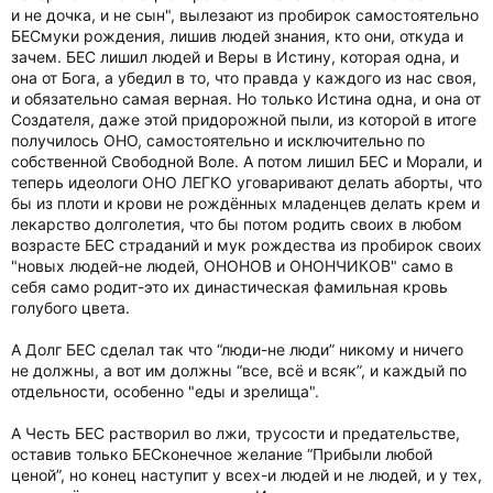
и не дочка, и не сын", вылезают из пробирок самостоятельно
БЕСмуки рождения, лишив людей знания, кто они, откуда и
зачем. БЕС лишил людей и Веры в Истину, которая одна, и
она от Бога, а убедил в то, что правда у каждого из нас своя,
и обязательно самая верная. Но только Истина одна, и она от
Создателя, даже этой придорожной пыли, из которой в итоге
получилось ОНО, самостоятельно и исключительно по
собственной Свободной Воле. А потом лишил БЕС и Морали, и
теперь идеологи ОНО ЛЕГКО уговаривают делать аборты, что
бы из плоти и крови не рождённых младенцев делать крем и
лекарство долголетия, что бы потом родить своих в любом
возрасте БЕС страданий и мук рождества из пробирок своих
"новых людей-не людей, ОНОНОВ и ОНОНЧИКОВ" само в
себя само родит-это их династическая фамильная кровь
голубого цвета.
А Долг БЕС сделал так что “люди-не люди” никому и ничего
не должны, а вот им должны “все, всё и всяк”, и каждый по
отдельности, особенно "еды и зрелища".
А Честь БЕС растворил во лжи, трусости и предательстве,
оставив только БЕСконечное желание “Прибыли любой
ценой”, но конец наступит у всех-и людей и не людей, и у тех,