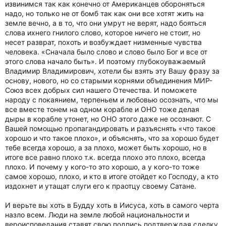
извинимся так как конечно от Американцев обороняться
надо, но только не от бомб так как они все хотят жить на
земле вечно, а в то, что они умрут не верят, надо бояться
слова ихнего гнилого слово, которое ничего не стоит, но
несет разврат, похоть и возбуждает низменные чувства
человека. «Сначала было слово и слово было Бог и все от
этого слова начало быть». И поэтому глубокоуважаемый
Владимир Владимирович, хотели бы взять эту Вашу фразу за
основу, нового, но со старыми корнями объединения МИР-
Союз всех добрых сил нашего Отечества. И поможете
народу с покаянием, терпеньем и любовью осознать, что мы
все вместе тонем на одном корабле и ОНО тоже делая
дыры в корабле утонет, но ОНО этого даже не осознают. С
Вашей помощью пропагандировать и разъяснять «что такое
хорошо и что такое плохо», и объяснять, что за хорошо будет
тебе всегда хорошо, а за плохо, может быть хорошо, но в
итоге все равно плохо т.к. всегда плохо это плохо, всегда
плохо. И почему у кого-то это хорошо, а у кого-то тоже
самое хорошо, плохо, и кто в итоге отойдет ко Господу, а кто
издохнет и утащат слуги его к праотцу своему Сатане.
И верьте вы хоть в Будду хоть в Иисуса, хоть в самого черта
назло всем. Люди на земле любой национальности и
вероисповедания ставят свою подпись подтверждая сделку