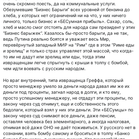
очень скромно поесть, да на коммунальные услуги.
Обезумевшие “Бизнес Барыги” всех уровней от бензина до
хлеба, у которых нет ограничений ни на что, у них ничего
личного, только бизнес и «БЕСумная прибыль». Сахар, соль,
хлеб и масло смог отстоять для народа сам президент у этих
“Бизнес барыжек”. Казалось бы-просто барыги, да не так,
ведь Путина реально боятся и уважает весь Мир,
перевёрнутый западный МИР на "Рим" где в этом “Риме еды
и зрелищ" и только страх управляет этой массой, что когда-
то им не дадут или зрелищ или еды, тогда этим
извращенцам легче спрыгнуть с крыши в толпу с бомбой,
чем идти воевать с русским народом.
Но враг внутренний, типа извращенца Греффа, который
просто менеджер умело за деньги народа давал им же их
деньги под проценты, загнал народ в долги, и кто ему,
просто успешному менеджеру, не отдадут эти проценты, по
закону через суд отнимут, еще и собственность этого
бедолаги, который взял у них эти деньги. Эти «БЕСумцы» по
закону через суд снимают все деньги, даже пенсии,
оставляя человека без элементарного, а иногда налоговая,
отнимая всё даже ОНО не даёт поживиться. У русского нет в
сознании, взять бомбу самому и броситься в толпу «Банко