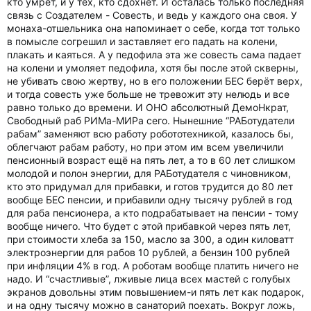
кто умрёт, и у тех, кто сдохнет. И осталась только последняя
связь с Создателем - Cовесть, и ведь у каждого она своя. У
монаха-отшельника она напоминает о себе, когда тот только
в помысле согрешил и заставляет его падать на колени,
плакать и каяться. А у педофила эта же совесть сама падает
на колени и умоляет педофила, хотя бы после этой скверны,
не убивать свою жертву, но в его положении БЕС берёт верх,
и тогда совесть уже больше не тревожит эту нелюдь и все
равно только до времени. И ОНО абсолютный ДемоНкрат,
Свободный раб РИМа-МИРа сего. Нынешние “РАБотудатели
рабам” заменяют всю работу робототехникой, казалось бы,
облегчают рабам работу, но при этом им всем увеличили
пенсионный возраст ещё на пять лет, а то в 60 лет слишком
молодой и полон энергии, для РАБотудателя с чиновником,
кто это придумал для прибавки, и готов трудится до 80 лет
вообще БЕС пенсии, и прибавили одну тысячу рублей в год
для раба пенсионера, а кто подрабатывает на пенсии - тому
вообще ничего. Что будет с этой прибавкой через пять лет,
при стоимости хлеба за 150, масло за 300, а один киловатт
электроэнергии для рабов 10 рублей, а бензин 100 рублей
при инфляции 4% в год. А роботам вообще платить ничего не
надо. И “счастливые”, лживые лица всех мастей с голубых
экранов довольны этим повышением-и пять лет как подарок,
и на одну тысячу можно в санаторий поехать. Вокруг ложь,