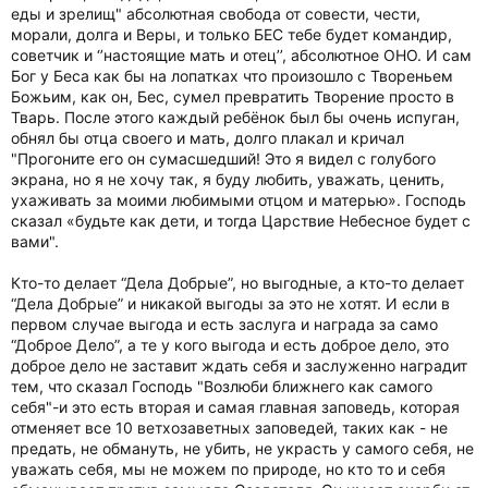
еды и зрелищ" абсолютная свобода от совести, чести,
морали, долга и Веры, и только БЕС тебе будет командир,
советчик и ‘’настоящие мать и отец’’, абсолютное ОНО. И сам
Бог у Беса как бы на лопатках что произошло с Твореньем
Божьим, как он, Бес, сумел превратить Творение просто в
Тварь. После этого каждый ребёнок был бы очень испуган,
обнял бы отца своего и мать, долго плакал и кричал
"Прогоните его он сумасшедший! Это я видел с голубого
экрана, но я не хочу так, я буду любить, уважать, ценить,
ухаживать за моими любимыми отцом и матерью». Господь
сказал «будьте как дети, и тогда Царствие Небесное будет с
вами".
Кто-то делает “Дела Добрые”, но выгодные, а кто-то делает
“Дела Добрые” и никакой выгоды за это не хотят. И если в
первом случае выгода и есть заслуга и награда за само
“Доброе Дело”, а те у кого выгода и есть доброе дело, это
доброе дело не заставит ждать себя и заслуженно наградит
тем, что сказал Господь "Возлюби ближнего как самого
себя"-и это есть вторая и самая главная заповедь, которая
отменяет все 10 ветхозаветных заповедей, таких как - не
предать, не обмануть, не убить, не украсть у самого себя, не
уважать себя, мы не можем по природе, но кто то и себя