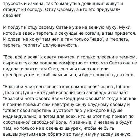
трусость и измена, так “обманутые дольщики” живут и
отойдут к Господу, Отцу Своему, а кто это придумал-
сдохнет.
И пойдут к отцу своему Сатане уже на вечную муку. Муки,
которые здесь терпеть и секунды не хотели, а там придется.
И слова “не хочу” там нет, а там только “надо”, и “терпеть,
терпеть, терпеть” целую вечность.
“Все, всё и всяк” к свету тянутся, и только плесени в темном,
сыром и тухлом подвале комфортно от того, что Света она не
видела, и зажги там Свет, она или высохнет, или
преобразуется в гриб шампиньон, и будет полезен для всех.
“Возлюби Ближнего своего как самого себя” через Доброе
Дело от Души - каждый исполнит сею заповедь и познает
“Возлюби Бога Своего Всем Сердцем Своим” И тогда Бог, как
в притче побежит сам навстречу сыну блудному своему и
“отдаст свой перстень и устроит пир у каждого в Душе
индивидуально, а потом для всех, кто на этот пир придет по
собственной свободной Воле. И званные, и незваные будут
там, но только не в овечьих шкурах, чтобы не быть
вышвырнутыми вон обратно во тьму и муку адову вечную.