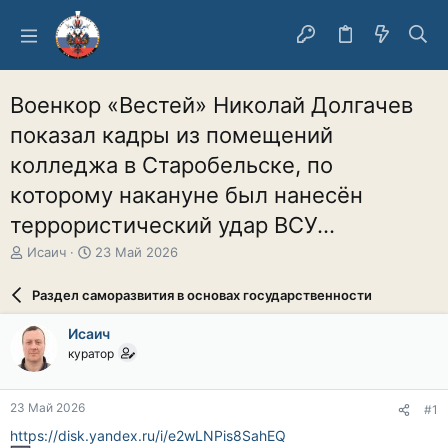
Военкор «Вестей» Николай Долгачев
показал кадры из помещений
колледжа в Старобельске, по
которому накануне был нанесён
террористический удар ВСУ...
А
Д
Исаич
23 Май 2026
в
а
т
т
Раздел саморазвития в основах государственности
о
а
р
н
Исаич
т
а
куратор
е
ч
м
а
ы
л
23 Май 2026
#1
а
https://disk.yandex.ru/i/e2wLNPis8SahEQ