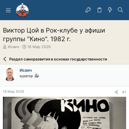
Виктор Цой в Рок-клубе у афиши
группы "Кино". 1982 г.
А
Д
Исаич
16 Мар 2026
в
а
т
т
Раздел саморазвития в основах государственности
о
а
р
н
Исаич
т
а
куратор
е
ч
м
а
ы
л
16 Мар 2026
#1
а