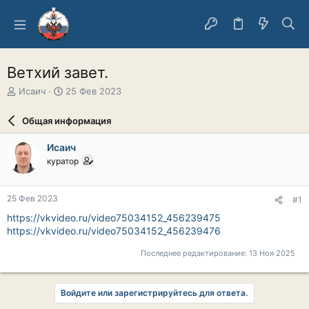
Ветхий завет.
А
Д
Исаич
25 Фев 2023
в
а
т
т
Общая информация
о
а
р
н
Исаич
т
а
куратор
е
ч
м
а
ы
л
25 Фев 2023
#1
а
https://vkvideo.ru/video75034152_456239475
https://vkvideo.ru/video75034152_456239476
Последнее редактирование:
13 Ноя 2025
Войдите или зарегистрируйтесь для ответа.