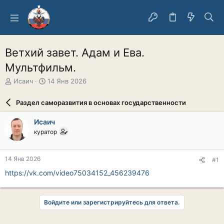
Ветхий завет. Адам и Ева.
Мультфильм.
А
Д
Исаич
14 Янв 2026
в
а
т
т
Раздел саморазвития в основах государственности
о
а
р
н
Исаич
т
а
куратор
е
ч
м
а
ы
л
14 Янв 2026
#1
а
https://vk.com/video75034152_456239476
Войдите или зарегистрируйтесь для ответа.