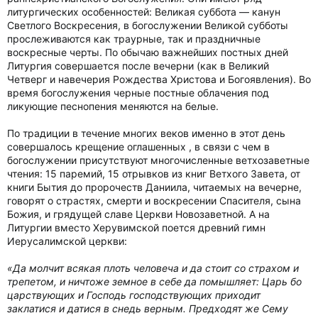
литургических особенностей: Великая суббота — канун
Светлого Воскресения, в богослужении Великой субботы
прослеживаются как траурные, так и праздничные
воскресные черты. По обычаю важнейших постных дней
Литургия совершается после вечерни (как в Великий
Четверг и навечерия Рождества Христова и Богоявления). Во
время богослужения черные постные облачения под
ликующие песнопения меняются на белые.
По традиции в течение многих веков именно в этот день
совершалось крещение оглашенных , в связи с чем в
богослужении присутствуют многочисленные ветхозаветные
чтения: 15 паремий, 15 отрывков из книг Ветхого Завета, от
книги Бытия до пророчеств Даниила, читаемых на вечерне,
говорят о страстях, смерти и воскресении Спасителя, сына
Божия, и грядущей славе Церкви Новозаветной. А на
Литургии вместо Херувимской поется древний гимн
Иерусалимской церкви:
«Да молчит всякая плоть человеча и да стоит со страхом и
трепетом, и ничтоже земное в себе да помышляет: Царь бо
царствующих и Господь господствующих приходит
заклатися и датися в снедь верным. Предходят же Сему