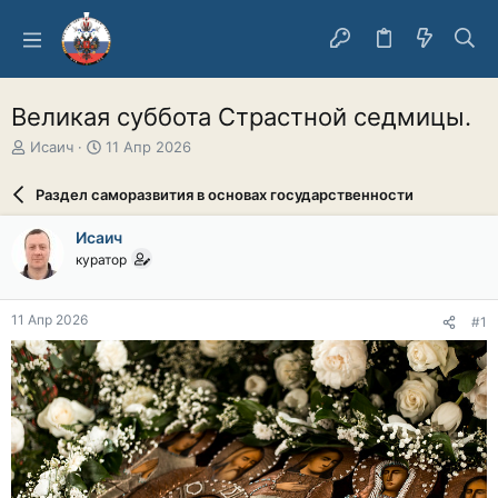
Великая суббота Страстной седмицы.
А
Д
Исаич
11 Апр 2026
в
а
т
т
Раздел саморазвития в основах государственности
о
а
р
н
Исаич
т
а
куратор
е
ч
м
а
ы
л
11 Апр 2026
#1
а