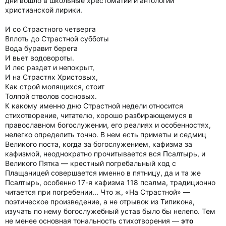
дни вошло в школьные хрестоматии и антологии
христианской лирики.
И со Страстного четверга
Вплоть до Страстной субботы
Вода буравит берега
И вьет водовороты.
И лес раздет и непокрыт,
И на Страстях Христовых,
Как строй молящихся, стоит
Толпой стволов сосновых.
К какому именно дню Страстной недели относится
стихотворение, читателю, хорошо разбирающемуся в
православном богослужении, его реалиях и особенностях,
нелегко определить точно. В нем есть приметы и седмиц
Великого поста, когда за богослужением, кафизма за
кафизмой, неоднократно прочитывается вся Псалтырь, и
Великого Пятка — крестный погребальный ход с
Плащаницей совершается именно в пятницу, да и та же
Псалтырь, особенно 17-я кафизма 118 псалма, традиционно
читается при погребении... Что ж, «На Страстной» —
поэтическое произведение, а не отрывок из Типикона,
изучать по нему богослужебный устав было бы нелепо. Тем
не менее основная тональность стихотворения —
это