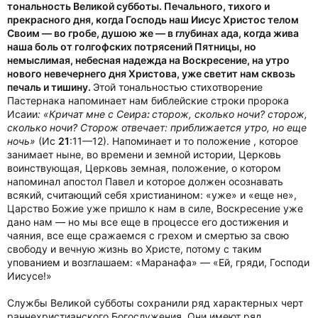
тональность Великой субботы. Печального, тихого и
прекрасного дня, когда Господь наш Иисус Христос телом
Своим — во гробе, душою же — в глубинах ада, когда жива
наша боль от голгофских потрясений Пятницы, но
немыслимая, небесная надежда на Воскресение, на утро
нового невечернего дня Христова, уже светит нам сквозь
печаль и тишину.
Этой тональностью стихотворение
Пастернака напоминает нам библейские строки пророка
Исаии
: «Кричат мне с Сеира
:
сторож, сколько ночи? сторож,
сколько ночи? Сторож отвечает:
приближается утро, но еще
ночь»
(Ис
21
:11—12). Напоминает и то положение , которое
занимает ныне, во времени и земной истории, Церковь
воинствующая, Церковь земная, положение, о котором
напоминал апостол Павел и которое должен осознавать
всякий, считающий себя христианином: «уже» и «еще не»,
Царство Божие уже пришло к нам в силе, Воскресение уже
дано нам — но мы все еще в процессе его достижения и
чаяния, все еще сражаемся с грехом и смертью за свою
свободу и вечную жизнь во Христе, потому с таким
упованием и возглашаем: «Маранафа» — «Ей, гряди, Господи
Иисусе!»
Службы Великой субботы сохранили ряд характерных черт
раннехристианского Богослужения. Они имеют ряд