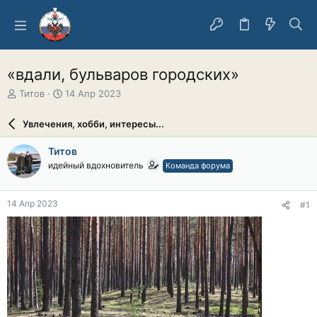
«вдали, бульваров городских»
А
Д
Титов
14 Апр 2023
в
а
т
т
Увлечения, хобби, интересы...
о
а
р
н
Титов
т
а
идейный вдохновитель
Команда форума
е
ч
м
а
ы
л
14 Апр 2023
#1
а