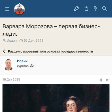
Варвара Морозова – первая бизнес-
леди.
А
Д
Исаич
19 Дек 2025
в
а
т
т
Раздел саморазвития в основах государственности
о
а
р
н
Исаич
т
а
куратор
е
ч
м
а
ы
л
19 Дек 2025
#1
а