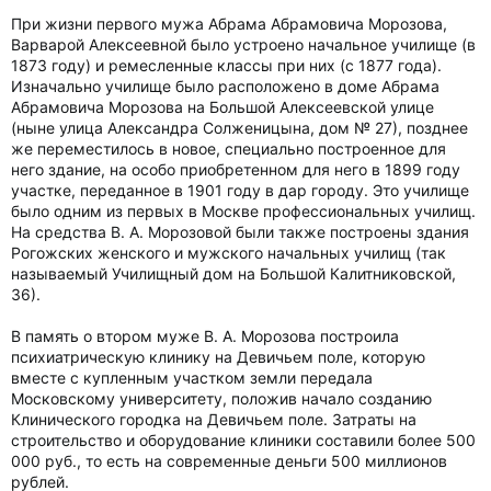
При жизни первого мужа Абрама Абрамовича Морозова,
Варварой Алексеевной было устроено начальное училище (в
1873 году) и ремесленные классы при них (с 1877 года).
Изначально училище было расположено в доме Абрама
Абрамовича Морозова на Большой Алексеевской улице
(ныне улица Александра Солженицына, дом № 27), позднее
же переместилось в новое, специально построенное для
него здание, на особо приобретенном для него в 1899 году
участке, переданное в 1901 году в дар городу. Это училище
было одним из первых в Москве профессиональных училищ.
На средства В. А. Морозовой были также построены здания
Рогожских женского и мужского начальных училищ (так
называемый Училищный дом на Большой Калитниковской,
36).
В память о втором муже В. А. Морозова построила
психиатрическую клинику на Девичьем поле, которую
вместе с купленным участком земли передала
Московскому университету, положив начало созданию
Клинического городка на Девичьем поле. Затраты на
строительство и оборудование клиники составили более 500
000 руб., то есть на современные деньги 500 миллионов
рублей.