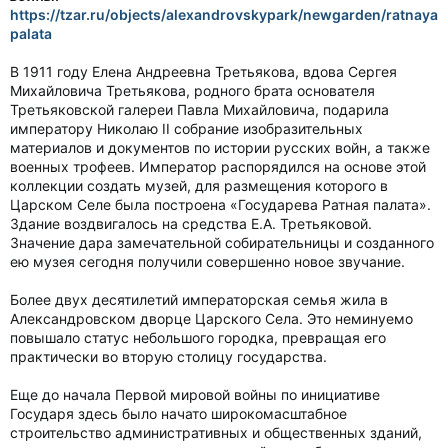
https://tzar.ru/objects/alexandrovskypark/newgarden/ratnaya
palata
В 1911 году Елена Андреевна Третьякова, вдова Сергея
Михайловича Третьякова, родного брата основателя
Третьяковской галереи Павла Михайловича, подарила
императору Николаю II собрание изобразительных
материалов и документов по истории русских войн, а также
военных трофеев. Император распорядился на основе этой
коллекции создать музей, для размещения которого в
Царском Селе была построена «Государева Ратная палата».
Здание воздвигалось на средства Е.А. Третьяковой.
Значение дара замечательной собирательницы и созданного
ею музея сегодня получили совершенно новое звучание.
Более двух десятилетий императорская семья жила в
Александровском дворце Царского Села. Это неминуемо
повышало статус небольшого городка, превращая его
практически во вторую столицу государства.
Еще до начала Первой мировой войны по инициативе
Государя здесь было начато широкомасштабное
строительство административных и общественных зданий,