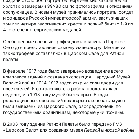
создали около 500 портретов георгиевских кавалеров на
холстах размерами 39×30 см по фотографиям и описаниям
сослуживцев. В новый музей принимались портреты солдат
и офицеров Русской императорской армии, заслуживших
три или четыре георгиевских креста и полный бант (с 1-й по
4-ю степень) георгиевских медалей.
Особо ценные военные трофеи доставлялись в Царское
Село для представления самому императору. Многие из
таких трофеев оставлялись в Царском Селе для Ратной
палаты.
В феврале 1917 года было завершено возведение всего
комплекса зданий и создана экспозиция. Народный Музей
Великой войны 1914–1917 годов открыл свои двери для
посетителей. К сожалению, его работа продолжалась
недолго, и в 1918 году музей был закрыт. В годы
революционных свершений некоторые экспонаты музея
были вывезены из Царского Села, рассредоточены по
государственным хранилищам, некоторые уничтожены.
В 2008 году здание Ратной Палаты было передано ГМЗ
«Царское Село» для создания музея
Первой мировой войны
.