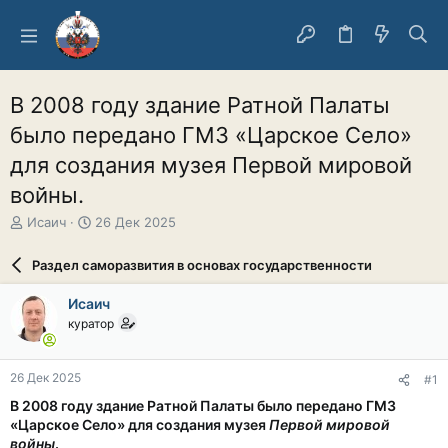
В 2008 году здание Ратной Палаты
было передано ГМЗ «Царское Село»
для создания музея Первой мировой
войны.
А
Д
Исаич
26 Дек 2025
в
а
т
т
Раздел саморазвития в основах государственности
о
а
р
н
Исаич
т
а
куратор
е
ч
м
а
ы
л
26 Дек 2025
#1
а
В 2008 году здание Ратной Палаты было передано ГМЗ
«Царское Село» для создания музея
Первой мировой
войны
.