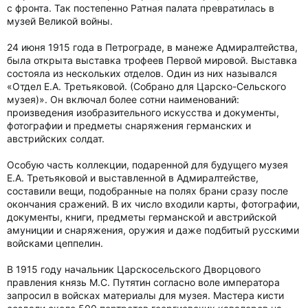
с фронта. Так постепенно Ратная палата превратилась в
музей Великой войны.
24 июня 1915 года в Петрограде, в манеже Адмиралтейства,
была открыта выставка трофеев Первой мировой. Выставка
состояла из нескольких отделов. Один из них назывался
«Отдел Е.А. Третьяковой. (Собрано для Царско-Сельского
музея)». Он включал более сотни наименований:
произведения изобразительного искусства и документы,
фотографии и предметы снаряжения германских и
австрийских солдат.
Особую часть коллекции, подаренной для будущего музея
Е.А. Третьяковой и выставленной в Адмиралтействе,
составили вещи, подобранные на полях брани сразу после
окончания сражений. В их число входили карты, фотографии,
документы, книги, предметы германской и австрийской
амуниции и снаряжения, оружия и даже подбитый русскими
войсками цеппелин.
В 1915 году начальник Царскосельского Дворцового
правления князь М.С. Путятин согласно воле императора
запросил в войсках материалы для музея. Мастера кисти