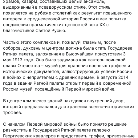
храмов, казарм, составивших целый ансамбль,
выдержанный в псевдорусском стиле. Этот стиль
появляется на рубеже столетий как результат повышенного
интереса к средневековой истории России и как попытка
соединения прагматических ценностей века XX с
благочестивой Святой Русью.
Частью этого комплекса и, пожалуй, главным, после
соборов, духовным центром должна была стать Государева
Ратная палата, заложенная в Высочайшем присутствии 3
мая 1913 года. Она была задумана как пантеон воинской
славы Отечества – музей для хранения военных трофеев и
исторических документов, иллюстрирующих успехи России
в войнах с неприятелем с древних времен. В августе 2014
года в здании Ратной палаты открыт первый в современной
России музей, посвящённый Первой мировой войне.
В центре комплекса зданий находился внутренний двор,
который предназначался для хранения военно-исторических
трофеев.
С началом Первой мировой войны было принято решение
разместить в Государевой Ратной палате галерею
Георгиевских кавалеров и представить трофеи, привезенные