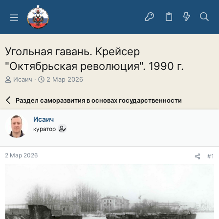
Угольная гавань. Крейсер
"Октябрьская революция". 1990 г.
А
Д
Исаич
2 Мар 2026
в
а
т
т
Раздел саморазвития в основах государственности
о
а
р
н
Исаич
т
а
куратор
е
ч
м
а
ы
л
2 Мар 2026
#1
а