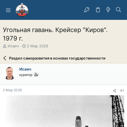
Угольная гавань. Крейсер "Киров".
1979 г.
А
Д
Исаич
2 Мар 2026
в
а
т
т
Раздел саморазвития в основах государственности
о
а
р
н
Исаич
т
а
куратор
е
ч
м
а
ы
л
2 Мар 2026
#1
а