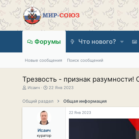
Форумы
Что нового?
Новые сообщения
Поиск сообщений
Трезвость - признак разумности! 
А
Д
Исаич
22 Янв 2023
в
а
т
т
Общий раздел
Общая информация
о
а
р
н
22 Янв 2023
т
а
е
ч
м
а
Исаич
ы
л
куратор
а