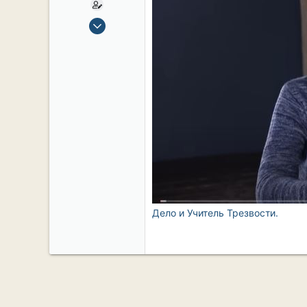
15 Сен 2019
2,109
17
38
54
СПб. Центр.
Дело и Учитель Трезвости.