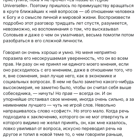
Universelle». Поэтому пришлось по преимуществу вращаться
в круге ближайших к ней вопросов — об отношении человека
к Богу и о смысле личной и мировой жизни. Воспроизвести
подробно этот разговор тридцать лет спустя, разумеется,
невозможно, но воспоминания о том, что высказывал
Соловьев и даже о чем он умалчивал, весьма помогли потом
разобраться в его сложной личности.
Говорил он очень хорошо и умно. Но меня неприятно
поразила его несокрушаемая уверенность, что он во всем
прав. Ни разу он не принял ни единого моего мнения, если
оно расходилось с его мнением, даже в отношении того, что
я, вне сомнения, знал лучше него, как в экономике и
социальных вопросах. В нем не было заметно какого-нибудь
высокомерия, не заметно было, чтобы он считал себя выше
собеседника, — ничуть! Но
прав
— всегда он. И он
упорнейше отстаивал свое мнение, иногда очень сильно, а за
неимением лучшего — чуть не игрой слов. Невольно
напрашивалось слово «софист». Но этого мало. Когда речь
подходила к заключению, которого он не мог отвергнуть и
которого видимо не желал принять, он, как мне казалось,
ловко увиливал от вопроса, искусно переводил речь на
другое и топил в новой теме то, о чем говорили раньше,