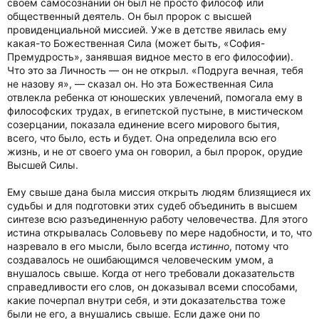
своем самосознании он был не просто философ или
общественный деятель. Он был пророк с высшей
провиденциальной миссией. Уже в детстве явилась ему
какая-то Божественная Сила (может быть, «София-
Премудрость», занявшая видное место в его философии).
Что это за Личность — он не открыл. «Подруга вечная, тебя
не назову я», — сказал он. Но эта Божественная Сила
отвлекла ребенка от юношеских увлечений, помогала ему в
философских трудах, в египетской пустыне, в мистическом
созерцании, показала единение всего мирового бытия,
всего, что было, есть и будет. Она определила всю его
жизнь, и не от своего ума он говорил, а был пророк, орудие
Высшей Силы.
Ему свыше дана была миссия открыть людям близящиеся их
судьбы и для подготовки этих судеб объединить в высшем
синтезе всю разъединенную работу человечества. Для этого
истина открывалась Соловьеву по мере надобности, и то, что
назревало в его мысли, было всегда
истинно
, потому что
создавалось не ошибающимся человеческим умом, а
внушалось свыше. Когда от него требовали доказательств
справедливости его слов, он доказывал всеми способами,
какие почерпал внутри себя, и эти доказательства тоже
были не его, а внушались свыше. Если даже они по