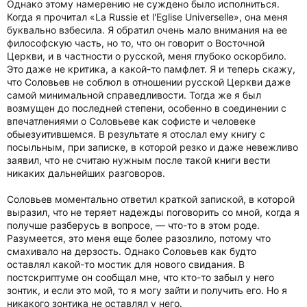
Однако этому намерению не суждено было исполниться.
Когда я прочитал «La Russie et l'Eglise Universelle», она меня
буквально взбесила. Я обратил очень мало внимания на ее
философскую часть, но то, что он говорит о Восточной
Церкви, и в частности о русской, меня глубоко оскорбило.
Это даже не критика, а какой-то памфлет. Я и теперь скажу,
что Соловьев не соблюл в отношении русской Церкви даже
самой минимальной справедливости. Тогда же я был
возмущен до последней степени, особенно в соединении с
впечатлениями о Соловьеве как софисте и человеке
обыезуитившемся. В результате я отослал ему книгу с
посыльным, при записке, в которой резко и даже невежливо
заявил, что не считаю нужным после такой книги вести
никаких дальнейших разговоров.
Соловьев моментально ответил краткой запиской, в которой
выразил, что не теряет надежды поговорить со мной, когда я
получше разберусь в вопросе, — что-то в этом роде.
Разумеется, это меня еще более разозлило, потому что
смахивало на дерзость. Однако Соловьев как будто
оставлял какой-то мостик для нового свидания. В
постскриптуме он сообщал мне, что кто-то забыл у него
зонтик, и если это мой, то я могу зайти и получить его. Но я
никакого зонтика не оставлял у него.