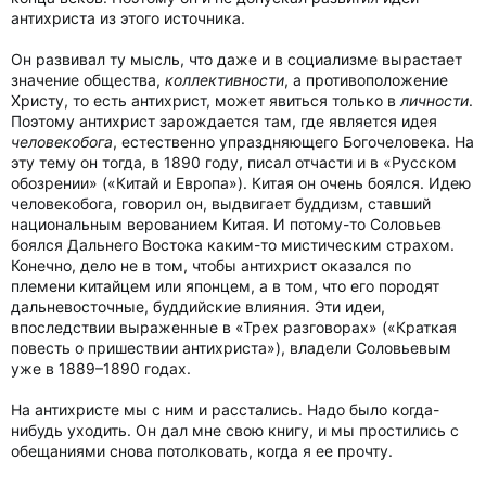
антихриста из этого источника.
Он развивал ту мысль, что даже и в социализме вырастает
значение общества,
коллективности
, а противоположение
Христу, то есть антихрист, может явиться только в
личности
.
Поэтому антихрист зарождается там, где является идея
человекобога
, естественно упраздняющего Богочеловека. На
эту тему он тогда, в 1890 году, писал отчасти и в «Русском
обозрении» («Китай и Европа»). Китая он очень боялся. Идею
человекобога, говорил он, выдвигает буддизм, ставший
национальным верованием Китая. И потому-то Соловьев
боялся Дальнего Востока каким-то мистическим страхом.
Конечно, дело не в том, чтобы антихрист оказался по
племени китайцем или японцем, а в том, что его породят
дальневосточные, буддийские влияния. Эти идеи,
впоследствии выраженные в «Трех разговорах» («Краткая
повесть о пришествии антихриста»), владели Соловьевым
уже в 1889–1890 годах.
На антихристе мы с ним и расстались. Надо было когда-
нибудь уходить. Он дал мне свою книгу, и мы простились с
обещаниями снова потолковать, когда я ее прочту.