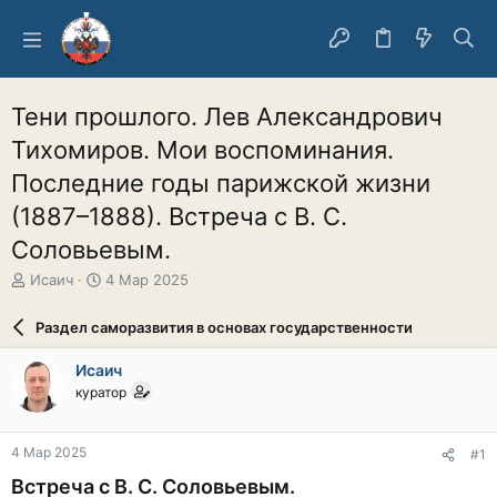
Тени прошлого. Лев Александрович
Тихомиров. Мои воспоминания.
Последние годы парижской жизни
(1887–1888). Встреча с В. С.
Соловьевым.
А
Д
Исаич
4 Мар 2025
в
а
т
т
Раздел саморазвития в основах государственности
о
а
р
н
Исаич
т
а
куратор
е
ч
м
а
ы
л
4 Мар 2025
#1
а
Встреча с В. С. Соловьевым.