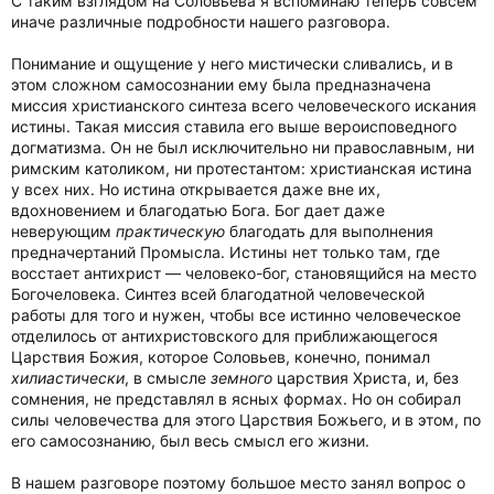
С таким взглядом на Соловьева я вспоминаю теперь совсем
иначе различные подробности нашего разговора.
Понимание и ощущение у него мистически сливались, и в
этом сложном самосознании ему была предназначена
миссия христианского синтеза всего человеческого искания
истины. Такая миссия ставила его выше вероисповедного
догматизма. Он не был исключительно ни православным, ни
римским католиком, ни протестантом: христианская истина
у всех них. Но истина открывается даже вне их,
вдохновением и благодатью Бога. Бог дает даже
неверующим
практическую
благодать для выполнения
предначертаний Промысла. Истины нет только там, где
восстает антихрист — человеко-бог, становящийся на место
Богочеловека. Синтез всей благодатной человеческой
работы для того и нужен, чтобы все истинно человеческое
отделилось от антихристовского для приближающегося
Царствия Божия, которое Соловьев, конечно, понимал
хилиастически
, в смысле
земного
царствия Христа, и, без
сомнения, не представлял в ясных формах. Но он собирал
силы человечества для этого Царствия Божьего, и в этом, по
его самосознанию, был весь смысл его жизни.
В нашем разговоре поэтому большое место занял вопрос о