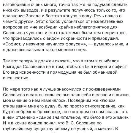
наговоривши очень много, точно так же не подумал сделать
никаких выводов, и в результате получилось только то, что
сравнение Запада и Востока кануло в воду. Речь пошла о
чем-то другом. Этот способ уклоняться от нежелательных
вопросов во мне возбудил крайне неблагоприятное для
Соловьева чувство, и его стратегемы были тем неприятнее,
что производились с видом искренности и прямодушия.
«Софист, у иезуитов научился фокусам», — думалось мне, и
я даже высказывал такое мнение о нем.
Так вот теперь я должен сказать, что в этом я ошибался.
Разгадка Соловьева не в том, чтобы он был иезуит и софист.
Его вид искренности и прямодушия не был обманчивой
внешностью.
По мере того как я лучше знакомился с произведениями
Соловьева и сам он сильнее выявлял себя в слове и в жизни,
мое мнение о нем изменялось. Последним же ключом,
открывшим мне его душу, было просто стихотворение, как
будто небрежно брошенное, но о котором он сам сказал, что
в нем отмечено «
самое значительное, что было в его жизни
».
И я в конце концов понял, что В. С. Соловьев по
глубочайшему существу своему не ученый, а
мистик
. В