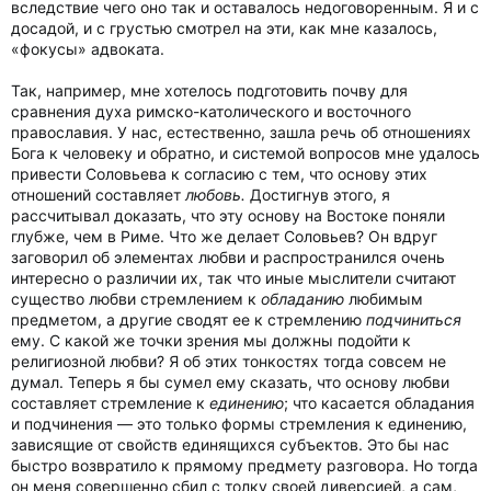
вследствие чего оно так и оставалось недоговоренным. Я и с
досадой, и с грустью смотрел на эти, как мне казалось,
«фокусы» адвоката.
Так, например, мне хотелось подготовить почву для
сравнения духа римско-католического и восточного
православия. У нас, естественно, зашла речь об отношениях
Бога к человеку и обратно, и системой вопросов мне удалось
привести Соловьева к согласию с тем, что основу этих
отношений составляет
любовь.
Достигнув этого, я
рассчитывал доказать, что эту основу на Востоке поняли
глубже, чем в Риме. Что же делает Соловьев? Он вдруг
заговорил об элементах любви и распространился очень
интересно о различии их, так что иные мыслители считают
существо любви стремлением к
обладанию
любимым
предметом, а другие сводят ее к стремлению
подчиниться
ему. С какой же точки зрения мы должны подойти к
религиозной любви? Я об этих тонкостях тогда совсем не
думал. Теперь я бы сумел ему сказать, что основу любви
составляет стремление к
единению
; что касается обладания
и подчинения — это только формы стремления к единению,
зависящие от свойств единящихся субъектов. Это бы нас
быстро возвратило к прямому предмету разговора. Но тогда
он меня совершенно сбил с толку своей диверсией, а сам,