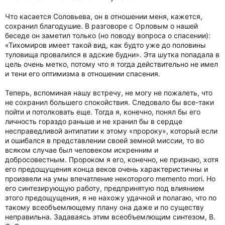
Что касается Соловьева, он в отношении меня, кажется,
сохранил благодушие. В разговоре с Орловым о нашей
беседе он заметил только (но поводу вопроса о спасении):
«Тихомиров имеет такой вид, как будто уже до половины
туловища провалился в адские будни». Эта шутка попадала в
цель очень метко, потому что я тогда действительно не имел
и тени его оптимизма в отношении спасения.
Теперь, вспоминая нашу встречу, не могу не пожалеть, что
не сохранил большего спокойствия. Следовало бы все-таки
пойти и потолковать еще. Тогда я, конечно, понял бы его
личность гораздо раньше и не хранил бы в сердце
несправедливой антипатии к этому «пророку», который если
и ошибался в представлении своей земной миссии, то во
всяком случае был человеком искренним и
добросовестным. Пророком я его, конечно, не признаю, хотя
его предощущения конца веков очень характеристичны и
произвели на умы впечатление некоторого memento mori. Но
его синтезирующую работу, предпринятую под влиянием
этого предощущения, я не нахожу удачной и полагаю, что по
такому всеобъемлющему плану она даже и по существу
неправильна. Задаваясь этим всеобъемлющим синтезом, В.