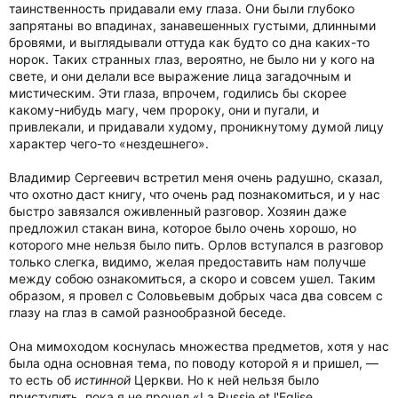
таинственность придавали ему глаза. Они были глубоко
запрятаны во впадинах, занавешенных густыми, длинными
бровями, и выглядывали оттуда как будто со дна каких-то
норок. Таких странных глаз, вероятно, не было ни у кого на
свете, и они делали все выражение лица загадочным и
мистическим. Эти глаза, впрочем, годились бы скорее
какому-нибудь магу, чем пророку, они и пугали, и
привлекали, и придавали худому, проникнутому думой лицу
характер чего-то «нездешнего».
Владимир Сергеевич встретил меня очень радушно, сказал,
что охотно даст книгу, что очень рад познакомиться, и у нас
быстро завязался оживленный разговор. Хозяин даже
предложил стакан вина, которое было очень хорошо, но
которого мне нельзя было пить. Орлов вступался в разговор
только слегка, видимо, желая предоставить нам получше
между собою ознакомиться, а скоро и совсем ушел. Таким
образом, я провел с Соловьевым добрых часа два совсем с
глазу на глаз в самой разнообразной беседе.
Она мимоходом коснулась множества предметов, хотя у нас
была одна основная тема, по поводу которой я и пришел, —
то есть об
истинной
Церкви. Но к ней нельзя было
приступить, пока я не прочел «La Russie et l'Eglise