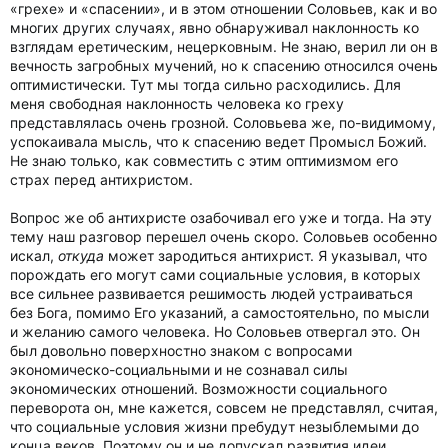
«грехе» и «спасении», и в этом отношении Соловьев, как и во
многих других случаях, явно обнаруживал наклонность ко
взглядам еретическим, нецерковным. Не знаю, верил ли он в
вечность загробных мучений, но к спасению относился очень
оптимистически. Тут мы тогда сильно расходились. Для
меня свободная наклонность человека ко греху
представлялась очень грозной. Соловьева же, по-видимому,
успокаивала мысль, что к спасению ведет Промысл Божий.
Не знаю только, как совместить с этим оптимизмом его
страх перед антихристом.
Вопрос же об антихристе озабочивал его уже и тогда. На эту
тему наш разговор перешел очень скоро. Соловьев особенно
искал,
откуда
может зародиться антихрист. Я указывал, что
порождать его могут сами социальные условия, в которых
все сильнее развивается решимость людей устраиваться
без Бога, помимо Его указаний, а самостоятельно, по мысли
и желанию самого человека. Но Соловьев отвергал это. Он
был довольно поверхностно знаком с вопросами
экономическо-социальными и не сознавал силы
экономических отношений. Возможности социального
переворота он, мне кажется, совсем не представлял, считая,
что социальные условия жизни пребудут незыблемыми до
конца веков. Поэтому он и не допускал развития идеи