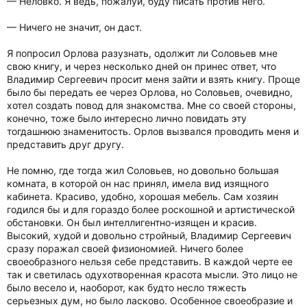
— Неловко. Я ведь, пожалуй, буду писать против него.
— Ничего не значит, он даст.
Я попросил Орлова разузнать, одолжит ли Соловьев мне
свою книгу, и через несколько дней он принес ответ, что
Владимир Сергеевич просит меня зайти и взять книгу. Проще
было бы передать ее через Орлова, но Соловьев, очевидно,
хотел создать повод для знакомства. Мне со своей стороны,
конечно, тоже было интересно лично повидать эту
тогдашнюю знаменитость. Орлов вызвался проводить меня и
представить друг другу.
Не помню, где тогда жил Соловьев, но довольно большая
комната, в которой он нас принял, имела вид изящного
кабинета. Красиво, удобно, хорошая мебель. Сам хозяин
годился бы и для гораздо более роскошной и артистической
обстановки. Он был интеллигентно-изящен и красив.
Высокий, худой и довольно стройный, Владимир Сергеевич
сразу поражал своей физиономией. Ничего более
своеобразного нельзя себе представить. В каждой черте ее
так и светилась одухотворенная красота мысли. Это лицо не
было весело и, наоборот, как будто несло тяжесть
серьезных дум, но было ласково. Особенное своеобразие и