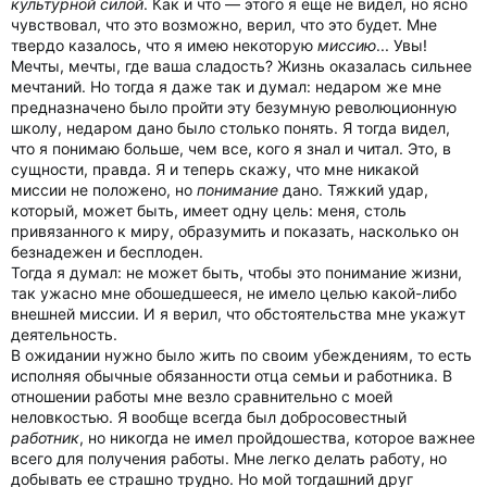
культурной силой
. Как и что — этого я еще не видел, но ясно
чувствовал, что это возможно, верил, что это будет. Мне
твердо казалось, что я имею некоторую
миссию
... Увы!
Мечты, мечты, где ваша сладость? Жизнь оказалась сильнее
мечтаний. Но тогда я даже так и думал: недаром же мне
предназначено было пройти эту безумную революционную
школу, недаром дано было столько понять. Я тогда видел,
что я понимаю больше, чем все, кого я знал и читал. Это, в
сущности, правда. Я и теперь скажу, что мне никакой
миссии не положено, но
понимание
дано. Тяжкий удар,
который, может быть, имеет одну цель: меня, столь
привязанного к миру, образумить и показать, насколько он
безнадежен и бесплоден.
Тогда я думал: не может быть, чтобы это понимание жизни,
так ужасно мне обошедшееся, не имело целью какой-либо
внешней миссии. И я верил, что обстоятельства мне укажут
деятельность.
В ожидании нужно было жить по своим убеждениям, то есть
исполняя обычные обязанности отца семьи и работника. В
отношении работы мне везло сравнительно с моей
неловкостью. Я вообще всегда был добросовестный
работник
, но никогда не имел пройдошества, которое важнее
всего для получения работы. Мне легко делать работу, но
добывать ее страшно трудно. Но мой тогдашний друг