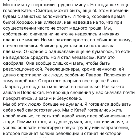
Много мы тут пережили трудных минут. Но тогда же я еще
говорил Кате: «Смотри, может быть, еще об этом времени
будем с завистью вспоминать». И точно, хорошее время
было! Хорошо, как иллюзия, как надежда на то, что при
осуществлении часто не стоит медного гроша. Мы,
собственно, сначала ни на что не надеялись и никаких
планов не имели. Но мы зажили просто, по-обыкновенному,
по-человечески. Всякие радикальности остались за
плечами. О борьбе с радикалами еще не думалось, то есть
не виделось средств. Но я стал
независим
. Катя это
одобряла. Она вообще слишком мать, чтобы быть
революционеркой. Революционеры, кроме немногих, ей
давно опротивели как люди, особенно Лавров, Полонская и
тому подобные. Открытого разрыва все еще не было.
Лавров даже сделал мне визит на новоселье. Раз как-то
зашла и Полонская. Но вообще сношения у нас сначала почти
прекратились, а засим и безусловно.
Мы об этих людях больше не думали. Я готовился добывать
себе хлеб самостоятельно. Мы с Катей готовились жить
новой жизнью, то есть той, какой живут все обыкновенные
люди. Помимо этого, я в душе думал, что, так или иначе, я
успею основать некоторую новую группу или направление,
которое покинет всякие революции и станет некоторой