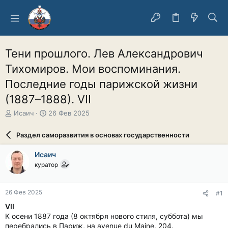
Тени прошлого. Лев Александрович
Тихомиров. Мои воспоминания.
Последние годы парижской жизни
(1887–1888). VII
А
Д
Исаич
26 Фев 2025
в
а
т
т
Раздел саморазвития в основах государственности
о
а
р
н
Исаич
т
а
куратор
е
ч
м
а
ы
л
26 Фев 2025
#1
а
VII
К осени 1887 года (8 октября нового стиля, суббота) мы
перебрались в Париж, на avenue du Maine, 204.