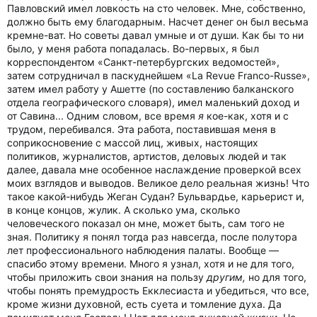
Павловский имел ловкость на сто человек. Мне, собственно,
должно быть ему благодарным. Насчет денег он был весьма
кремне-ват. Но советы давал умные и от души. Как бы то ни
было, у меня работа попадалась. Во-первых, я был
корреспондентом «Санкт-петербургских ведомостей»,
затем сотрудничал в паскуднейшем «La Revue Franco-Russe»,
затем имел работу у Ашетте (по составлению балканского
отдела географического словаря), имел маленький доход и
от Савина... Одним словом, все время
я
кое-как, хотя и с
трудом, перебивался. Эта работа, поставившая меня в
соприкосновение с массой лиц, живых, настоящих
политиков, журналистов, артистов, деловых людей и так
далее, давала мне особенное наслаждение проверкой всех
моих взглядов и выводов. Великое дело реальная жизнь! Что
такое какой-нибудь Жеган Судан? Бульвардье, карьерист и,
в конце концов, жулик. А сколько ума, сколько
человеческого показал он мне, может быть, сам того не
зная. Политику я понял тогда раз навсегда, после полутора
лет профессионального наблюдения палаты. Вообще —
спасибо этому времени. Много я узнал, хотя и не для того,
чтобы приложить свои знания на пользу
другим,
но для того,
чтобы понять премудрость Екклесиаста и убедиться, что все,
кроме жизни духовной, есть суета и томление духа. Да