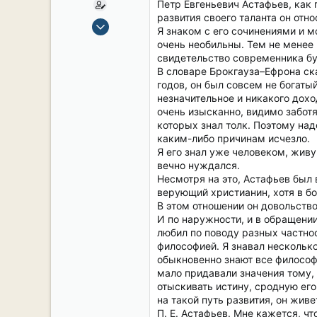
Петр Евгеньевич Астафьев, как
развития своего таланта он отно
15 Сен 2019
Я знаком с его сочинениями и м
2,104
очень необильны. Тем не менее 
16
свидетельство современника бу
В словаре Брокгауза–Ефрона ска
38
годов, он был совсем не богаты
54
незначительное и никакого дохо
СПб. Центр.
очень изысканно, видимо заботя
которых знал толк. Поэтому над
каким-либо причинам исчезло.
Я его знал уже человеком, жив
вечно нуждался.
Несмотря на это, Астафьев был
верующий христианин, хотя в бо
В этом отношении он довольство
И по наружности, и в обращении
любил по поводу разных частнос
философией. Я знавал несколько
обыкновенно знают все философс
мало придавали значения тому, 
отыскивать истину, сродную его
на такой путь развития, он жив
П. Е. Астафьев. Мне кажется, ч