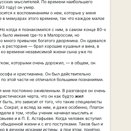
русских мыслителей. По времени наибольшего
93 году) он умер.
носится к воспоминаниям о нем, которые у меня
е в мемуарах этого времени, так что каждое малое
 Но когда я познакомился с ним, в самом конце 80-х
ы было имение где-то в Малороссии, но
но много привычек богатого дворянина. Он одевался
ь в ресторане — брал хорошие кушанья и вина, в
ей ко времени независимой жизни сына уже по
тком, которыми очень дорожил, — в общем, он
ософа и христианина. Он был действительно
 по этой части не отличался большими познаниями.
ся мне постоянно оживленным. В разговоре он очень
ристическая черта, что он как будто
жил
быть, это зависит от того, что такие специалисты
 Сократ, а вслед за ним, и даже особенно, Платон
идели в том, чтобы ученик начинал мыслить и
вьеве и в П. Е. Астафьеве. Когда человек вступил
 обыденной жизни и с его поступками. Таков был и
нно в
вечном искании истины,
а при этом, понятно,