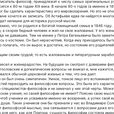
 писатель-философ, принадлежит к числу самых оригинальных 
сится к 80-м годам XIX века. В начале 90-х годов (а именно в 18
ог бы сделать характеристику его мировоззрения. Но это не от
мне хочется их записать. Об Астафьеве едва ли найдется много
дет нелишне для историка русской мысли.
зано, что он родился в богатой помещичьей семье в 1846 году.
й, а скорее бедный человек и жил на свое жалованье. У его жен
да не дававшее. Тем не менее у Петра Евгеньевича было замет
сь о костюме. Он был нерасчетлив. Когда ему приходилось быт
о полагать, что он вырос в достатке, но состояние его родител
ущим своим грудой, то есть жалованьем и литературным зарабо
 весел и жизнерадостен. На будущее он смотрел с доверием фил
гословские и догматические вопросы не вникал и, мне кажется,
вался обычной церковной жизнью и тем, что она дает.
 он был очень симпатичен. Умное, тонкое лицо его вспоминает
тей переходить на философские вопросы. Это была его характе
 специалистов-философов и не замечал у них этой черты. Может 
кие учения, но своей философии не имеют? Поясню свою мысль.
чтоб ученики их усваивали именно их воззрения, а успех свой в
 душе. Таких учеников они бы признали у нас во Владимире Соло
ет философской мыслью, она связывается с вопросами даже его
то для него, как для Платона, сущность философии состояла име