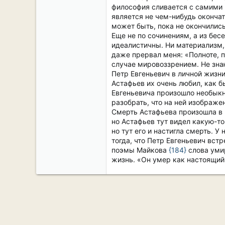
философия сливается с самими 
является не чем-нибудь оконча
может быть, пока не окончилис
Еще не по сочинениям, а из бе
идеалистичны. Ни материализм, 
даже прервал меня: «Полноте, 
случае мировоззрением. Не знаю
Петр Евгеньевич в личной жизни
Астафьев их очень любил, как б
Евгеньевича произошло необыкн
разобрать, что на ней изображе
Смерть Астафьева произошла в 
но Астафьев тут видел какую-то
но тут его и настигла смерть. 
тогда, что Петр Евгеньевич вст
поэмы Майкова
{184}
слова умир
жизнь. «Он умер как настоящий