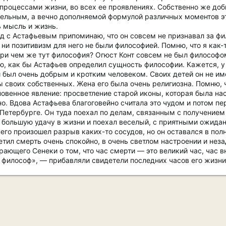
процессами жизни, во всех ее проявлениях. Собственно же д
тельным, а вечно дополняемой формулой различных моментов эт
ь мысль и жизнь.
сед с Астафьевым припоминаю, что он совсем не признавал за ф
ни позитивизм для него не были философией. Помню, что я как-т
при чем же тут философия? Огюст Конт совсем не был философо
, как бы Астафьев определил сущность философии. Кажется, у н
 был очень добрым и кротким человеком. Своих детей он не име
ы своих собственных. Жена его была очень религиозна. Помню, 
овенное явление: просветление старой иконы, которая была нас
но. Вдова Астафьева благоговейно считала это чудом и потом п
Петербурге. Он туда поехал по делам, связанным с получением
 большую удачу в жизни и поехал веселый, с приятными ожидан
У него произошел разрыв каких-то сосудов, но он оставался в п
ретил смерть очень спокойно, в очень светлом настроении и не
ающего Сенеки о том, что час смерти — это великий час, час в
 философ», — прибавляли свидетели последних часов его жизни