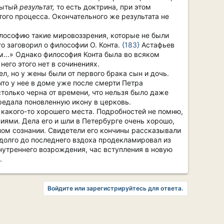
обытый
результат,
то есть доктрина, при этом
ого процесса. Окончательного же результата не
илософию такие мировоззрения, которые не были
о заговорил о философии О. Конта.
{183}
Астафьев
м...» Однако философия Конта была во всяком
его этого нет в сочинениях.
л, но у жены были от первого брака сын и дочь.
что у нее в доме уже после смерти Петра
только черна от времени, что нельзя было даже
ередала поновленную икону в церковь.
 какого-то хорошего места. Подробностей не помню,
иями. Дела его и шли в Петербурге очень хорошо,
олном сознании. Свидетели его кончины рассказывали
задолго до последнего вздоха продекламировал из
нутреннего возрождения, час вступления в новую
.
Войдите или зарегистрируйтесь для ответа.