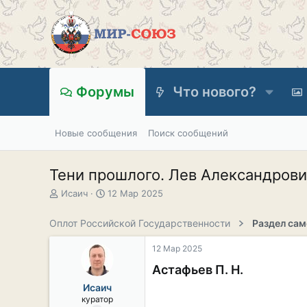
Форумы
Что нового?
Новые сообщения
Поиск сообщений
Тени прошлого. Лев Александрови
А
Д
Исаич
12 Мар 2025
в
а
т
т
Оплот Российской Государственности
о
а
р
н
12 Мар 2025
т
а
е
ч
Астафьев П. Н.
м
а
Исаич
ы
л
куратор
а