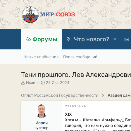
Форумы
Что нового?
Новые сообщения
Поиск сообщений
Тени прошлого. Лев Александрови
А
Д
Исаич
23 Окт 2024
в
а
т
т
Оплот Российской Государственности
о
а
р
н
23 Окт 2024
т
а
е
ч
XIX
м
а
Хотя мы (Наталья Армфельд, Бат
Исаич
ы
л
говорил, что нам нужно соедин
куратор
а
впечатление. «У них, — расска