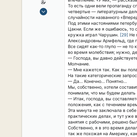
То есть одни вели пропаганду 
15 Сен 2019
четвертые — литературным дело
2,104
случайности названного «Впере
Под этими настояниями петербу
16
Цакни. Если же я ошибаюсь, то 
38
кружка играл Чарушин.
[29]
Не 
54
Александровны Армфельд, где п
Все сидят как-то глупо — не то
СПб. Центр.
во время молебствия; нужно, де
— Господа, вы давно действуете
Молчание.
— Мне кажется так. Как вы пола
На такие категорические запро
— Да... Конечно... Понятно...
Мы, собственно, хотели состави
понимали, что мы будем делать
— Итак, господа, вы составляе
положения, как с течением вре
Эта минута не заключала в себе
практических делах, и тут уже 
занятия с рабочими, решено был
Собственно, я в это время дел
так же похожая на Америку, как