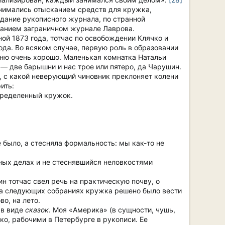
анимались отысканием средств для кружка,
дание рукописного журнала, по странной
званием заграничном журнале Лаврова.
ой 1873 года, тотчас по освобождении Клячко и
ода. Во всяком случае, первую роль в образовании
мню очень хорошо. Маленькая комнатка Натальи
— две барышни и нас трое или пятеро, да Чарушин.
ю, с какой неверующий чиновник преклоняет колени
ить:
определенный кружок.
е было, а стесняла формальность: мы как-то не
ных делах и не стеснявшийся неловкостями
н тотчас свел речь на практическую почву, о
и на следующих собраниях кружка решено было вести
о, на лето.
 в виде
сказок
. Моя «Америка» (в сущности, чушь,
ко, рабочими в Петербурге в рукописи. Ее