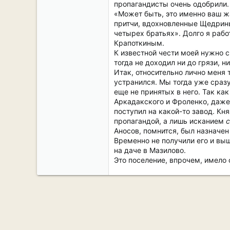
пропагандисты очень одобрили.
«Может быть, это именно ваш жа
притчи, вдохновленные Щедриным
четырех братьях». Долго я рабо
Крапоткиным.
К известной чести моей нужно ск
тогда не доходил ни до грязи, 
Итак, относительно лично меня 
устранился. Мы тогда уже сразу
еще не принятых в него. Так ка
Аркадакского и Фроленко, даже 
поступил на какой-то завод. Кн
пропагандой, а лишь исканием
с
Аносов, помнится, был назначен
Временно не получили его и выш
на даче в Мазилово.
Это поселение, впрочем, имело