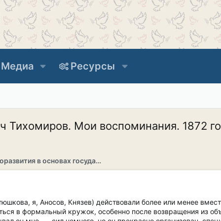
Медиа
Ресурсы
ч Тихомиров. Мои воспоминания. 1872 го
Раздел саморазвития в основах государственности
юшкова, я, Аносов, Князев) действовали более или менее вмест
иться в формальный кружок, особенно после возвращения из об
зывал он мне, — сил немного, но он прекрасно организован, сп