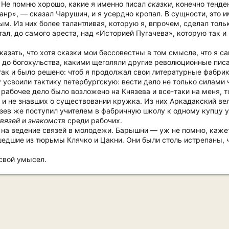
 Не помню хорошо, какие я именно писал
сказки
, конечно тенде
нр», — сказал Чарушин, и я усердно кропал. В сущности, это 
. Из них более талантливая, которую я, впрочем, сделал тольк
тал, до самого ареста, над «Историей Пугачева», которую так и
азать, что хотя сказки мои бессовестны в том смысле, что я сам
ни до богохульства, какими щеголяли другие революционные писа
так и было решено: чтоб я продолжал свои литературные фабрик
 усвоили тактику петербургскую: вести дело не только силами 
к рабочее дело было возложено на Князева и все-таки на меня, 
и не знавших о существовании кружка. Из них Аркадакский вел
язев же поступил учителем в фабричную школу к одному купцу у
вязей и знакомств
среди рабочих.
 на ведение связей в молодежи. Барышни — уж не помню, кажет
едшие из тюрьмы Клячко и Цакни. Они были столь истрепаны, ч
 свой умысел.