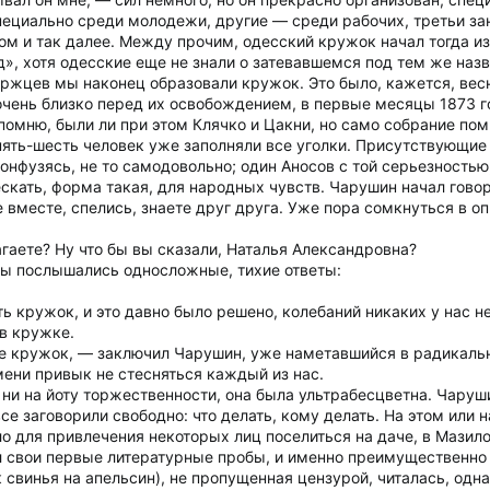
специально среди молодежи, другие — среди рабочих, третьи з
м и так далее. Между прочим, одесский кружок начал тогда из
д», хотя одесские еще не знали о затевавшемся под тем же на
ржцев мы наконец образовали кружок. Это было, кажется, весн
очень близко перед их освобождением, в первые месяцы 1873 г
помню, были ли при этом Клячко и Цакни, но само собрание по
ять-шесть человек уже заполняли все уголки. Присутствующие 
 конфузясь, не то самодовольно; один Аносов с той серьезность
скать, форма такая, для народных чувств. Чарушин начал говор
 вместе, спелись, знаете друг друга. Уже пора сомкнуться в 
гаете? Ну что бы вы сказали, Наталья Александровна?
сы послышались односложные, тихие ответы:
ть кружок, и это давно было решено, колебаний никаких у нас н
 в кружке.
те кружок, — заключил Чарушин, уже наметавшийся в радикаль
мени привык не стесняться каждый из нас.
 ни на йоту торжественности, она была ультрабесцветна. Чаруши
все заговорили свободно: что делать, кому делать. На этом ил
о для привлечения некоторых лиц поселиться на даче, в Мазилов
ал свои первые литературные пробы, и именно преимущественно
 свинья на апельсин), не пропущенная цензурой, читалась, одна