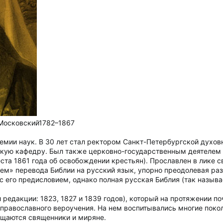
 Московский1782–1867
емии наук. В 30 лет стал ректором Санкт-Петербургской духовно
ую кафедру. Был также церковно-государственным деятелем (
ста 1861 года об освобождении крестьян). Прославлен в лике св
ем» перевода Библии на русский язык, упорно преодолевая раз
 с его предисловием, однако полная русская Библия (так назы
 редакции: 1823, 1827 и 1839 годов), который на протяжении по
равославного вероучения. На нем воспитывались многие поколе
ащаются священники и миряне.