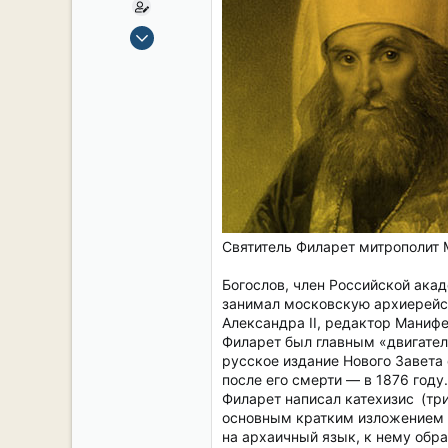
15 Сен 2019
2,133
17
38
54
СПб. Центр.
Святитель Филарет митрополит
Богослов, член Российской акад
занимал московскую архиерейск
Александра II, редактор Манифе
Филарет был главным «двигател
русское издание Нового Завета
после его смерти — в 1876 году.
Филарет написал катехизис (три
основным кратким изложением п
на архаичный язык, к нему обр