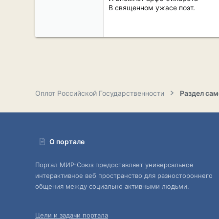
В священном ужасе поэт.
Оплот Российской Государственности
О портале
Портал МИР-Союз предоставляет универсальное
интерактивное веб пространство для разностороннего
общения между социально активными людьми.
Цели и задачи портала