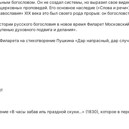
ьным богословом. Он не создал системы, но выразил свое вид
церковных проповедей. Его основное наследие («Слова и речи»
авославия» XIX века это был своего рода прорыв: он богословс
стории русского богословия в новое время Филарет Московский
упенью духовного подвига и делания».
 Филарета на стихотворение Пушкина «Дар напрасный, дар слу
ю!
ние «В часы забав иль праздной скуки…» (1830), которое в пе