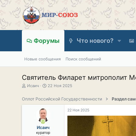
Форумы
Что нового?
Новые сообщения
Поиск сообщений
Святитель Филарет митрополит Мо
А
Д
Исаич
22 Ноя 2025
в
а
т
т
Оплот Российской Государственности
о
а
р
н
22 Ноя 2025
т
а
е
ч
м
а
Исаич
ы
л
куратор
а