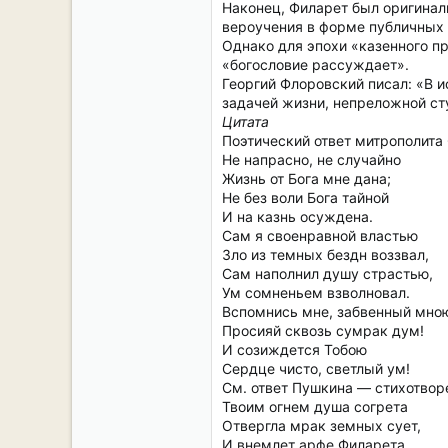
Наконец, Филарет был оригинал
вероучения в форме публичных 
Однако для эпохи «казенного пр
«богословие рассуждает».
Георгий Флоровский писал: «В и
задачей жизни, непреложной ст
Цитата
Поэтический ответ митрополита
Не напрасно, не случайно
Жизнь от Бога мне дана;
Не без воли Бога тайной
И на казнь осуждена.
Сам я своенравной властью
Зло из темных бездн воззвал,
Сам наполнил душу страстью,
Ум сомненьем взволновал.
Вспомнись мне, забвенный мно
Просияй сквозь сумрак дум!
И созиждется Тобою
Сердце чисто, светлый ум!
См. ответ Пушкина — стихотворе
Твоим огнем душа согрета
Отвергла мрак земных сует,
И внемлет арфе Филарета