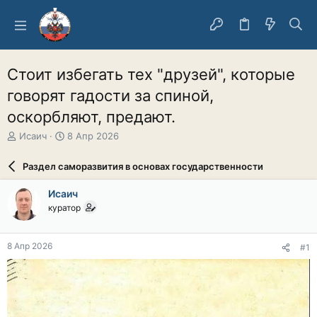
Стоит избегать тех "друзей", которые
говорят гадости за спиной,
оскорбляют, предают.
А
Д
Исаич
8 Апр 2026
в
а
т
т
Раздел саморазвития в основах государственности
о
а
р
н
Исаич
т
а
куратор
е
ч
м
а
ы
л
8 Апр 2026
#1
а