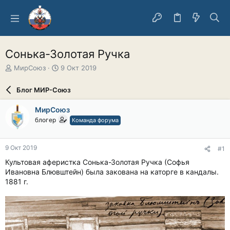
Сонька-Золотая Ручка
А
Д
МирСоюз
9 Окт 2019
в
а
т
т
Блог МИР-Союз
о
а
р
н
МирСоюз
т
а
блогер
Команда форума
е
ч
м
а
ы
л
9 Окт 2019
#1
а
Культовая аферистка Сонька-Золотая Ручка (Софья
Ивановна Блювштейн) была закована на каторге в кандалы.
1881 г.