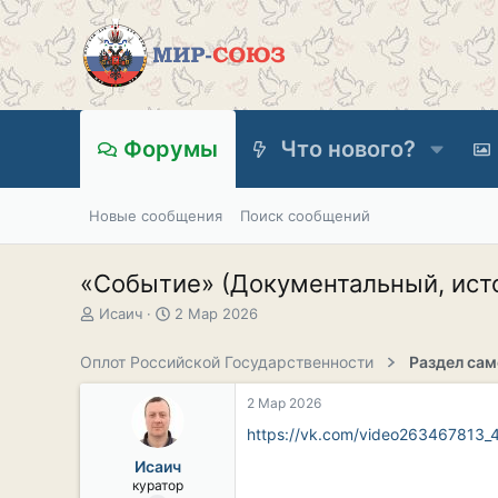
Форумы
Что нового?
Новые сообщения
Поиск сообщений
«Событие» (Документальный, истор
А
Д
Исаич
2 Мар 2026
в
а
т
т
Оплот Российской Государственности
о
а
р
н
2 Мар 2026
т
а
е
ч
https://vk.com/video263467813
м
а
Исаич
ы
л
куратор
а