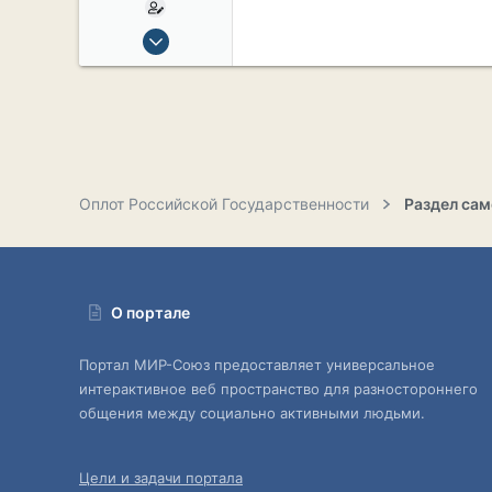
15 Сен 2019
2,121
17
38
54
СПб. Центр.
Оплот Российской Государственности
О портале
Портал МИР-Союз предоставляет универсальное
интерактивное веб пространство для разностороннего
общения между социально активными людьми.
Цели и задачи портала