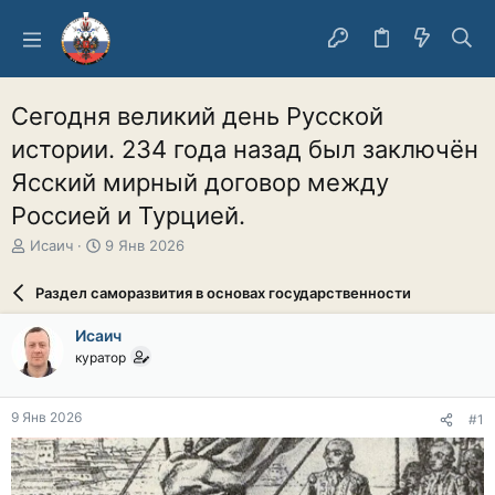
Сегодня великий день Русской
истории. 234 года назад был заключён
Ясский мирный договор между
Россией и Турцией.
А
Д
Исаич
9 Янв 2026
в
а
т
т
Раздел саморазвития в основах государственности
о
а
р
н
Исаич
т
а
куратор
е
ч
м
а
ы
л
9 Янв 2026
#1
а