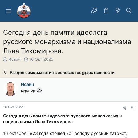
Сегодня день памяти идеолога
русского монархизма и национализма
Льва Тихомирова.
А
Д
Исаич
16 Окт 2025
в
а
т
т
Раздел саморазвития в основах государственности
о
а
р
н
Исаич
т
а
куратор
е
ч
м
а
ы
л
16 Окт 2025
#1
а
Сегодня день памяти идеолога русского монархизма и
национализма Льва Тихомирова.
16 октября 1923 года отошёл ко Господу русский патриот,