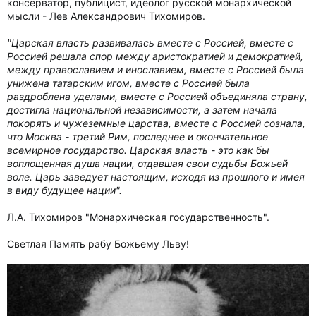
консерватор, публицист, идеолог русской монархической
мысли - Лев Александрович Тихомиров.
"Царская власть развивалась вместе с Россией, вместе с
Россией решала спор между аристократией и демократией,
между православием и инославием, вместе с Россией была
унижена татарским игом, вместе с Россией была
раздроблена уделами, вместе с Россией объединяла страну,
достигла национальной независимости, а затем начала
покорять и чужеземные царства, вместе с Россией сознала,
что Москва - третий Рим, последнее и окончательное
всемирное государство. Царская власть - это как бы
воплощенная душа нации, отдавшая свои судьбы Божьей
воле. Царь заведует настоящим, исходя из прошлого и имея
в виду будущее нации".
Л.А. Тихомиров "Монархическая государственность".
Светлая Память рабу Божьему Льву!