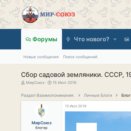
Форумы
Что нового?
Новые сообщения
Поиск сообщений
Сбор садовой земляники. СССР, 19
А
Д
МирСоюз
15 Июл 2019
в
а
т
т
Раздел Взаимопонимания.
Личные Блоги
Бло
о
а
р
н
15 Июл 2019
т
а
е
ч
м
а
МирСоюз
ы
л
блогер
а