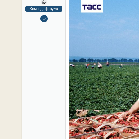
Команда форума
14 Июл 2019
47
35
18
mirsouz.ru