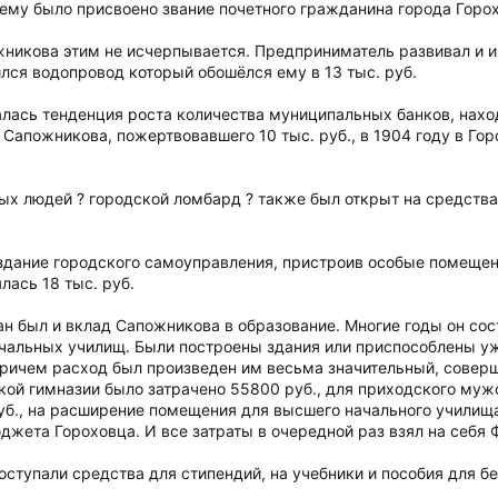
 ему было присвоено звание почетного гражданина города Горо
жникова этим не исчерпывается. Предприниматель развивал и 
лся водопровод который обошёлся ему в 13 тыс. руб.
далась тенденция роста количества муниципальных банков, нахо
 Сапожникова, пожертвовавшего 10 тыс. руб., в 1904 году в Г
тых людей ? городской ломбард ? также был открыт на средства
дание городского самоуправления, пристроив особые помещени
лась 18 тыс. руб.
н был и вклад Сапожникова в образование. Многие годы он со
чальных училищ. Были построены здания или приспособлены уж
ричем расход был произведен им весьма значительный, соверш
ой гимназии было затрачено 55800 руб., для приходского мужс
уб., на расширение помещения для высшего начального училища 12
джета Гороховца. И все затраты в очередной раз взял на себя
оступали средства для стипендий, на учебники и пособия для 