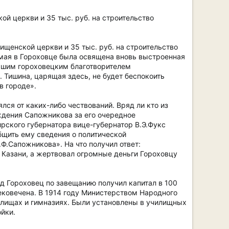
ой церкви и 35 тыс. руб. на строительство
ищенской церкви и 35 тыс. руб. на строительство
 мая в Гороховце была освящена вновь выстроенная
ершим гороховецким благотворителем
 Тишина, царящая здесь, не будет беспокоить
в городе».
я от каких-либо чествований. Вряд ли кто из
ждения Сапожникова за его очередное
рского губернатора вице-губернатор В.Э.Фукс
бщить ему сведения о политической
.Сапожникова». На что получил ответ:
 Казани, а жертвовал огромные деньги Гороховцу
од Гороховец по завещанию получил капитал в 100
вековечена. В 1914 году Министерством Народного
илищах и гимназиях. Были установлены в училищных
йки.