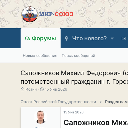
Форумы
Что нового?
Новые сообщения
Поиск сообщений
Сапожников Михаил Федорович (ок
потомственный гражданин г. Горох
А
Д
Исаич
15 Янв 2026
в
а
т
т
Оплот Российской Государственности
о
а
р
н
15 Янв 2026
т
а
е
ч
Сапожников Мих
м
а