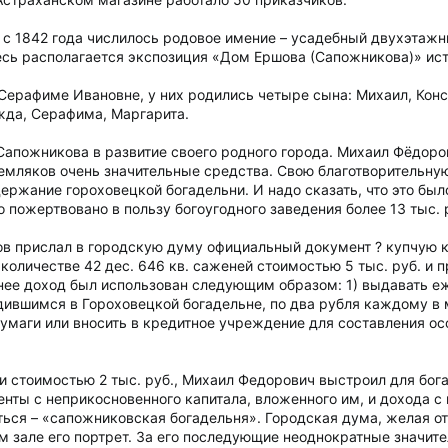
с 1842 года числилось родовое имение – усадебный двухэтажны
десь располагается экспозиция «Дом Ершова (Сапожникова)» ис
Серафиме Ивановне, у них родились четыре сына: Михаил, Конс
жда, Серафима, Маргарита.
апожникова в развитие своего родного города. Михаил Фёдор
емляков очень значительные средства. Свою благотворительную 
ержание гороховецкой богадельни. И надо сказать, что это был
пожертвовано в пользу богоугодного заведения более 13 тыс. 
ов прислал в городскую думу официальный документ ? купчую к
оличестве 42 дес. 646 кв. саженей стоимостью 5 тыс. руб. и пр
 нее доход был использован следующим образом: 1) выдавать
вшимся в Гороховецкой богадельне, по два рубля каждому в м
умаги или вносить в кредитное учреждение для составления осо
и стоимостью 2 тыс. руб., Михаил Федорович выстроил для бога
центы с неприкосновенного капитала, вложенного им, и дохода 
аться – «сапожниковская богадельня». Городская дума, желая 
м зале его портрет. За его последующие неоднократные значите