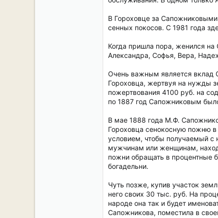
В Гороховце за Сапожниковыми 
сенных покосов. С 1981 года з
Когда пришла пора, женился на 
Александра, Софья, Вера, Наде
Очень важным является вклад С
Гороховца, жертвуя на нужды з
пожертвования 4100 руб. на сод
по 1887 год Сапожниковым было 
В мае 1888 года М.Ф. Сапожник
Гороховца сенокосную пожню в к
условием, чтобы получаемый с
мужчинам или женщинам, находи
пожни обращать в процентные б
богадельни.
Чуть позже, купив участок земл
него своих 30 тыс. руб. На про
народе она так и будет именов
Сапожникова, поместила в свое