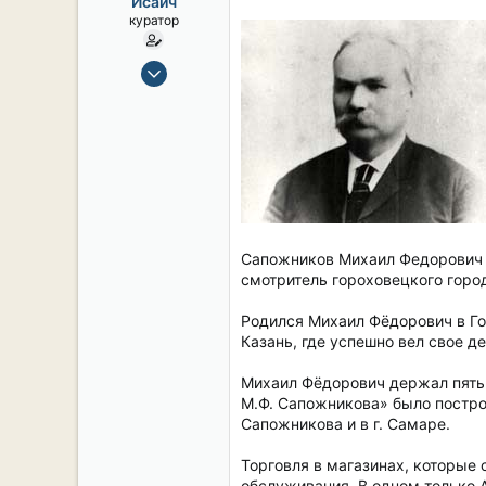
Исаич
ы
л
куратор
а
15 Сен 2019
2,134
17
38
54
СПб. Центр.
Сапожников Михаил Федорович (
смотритель гороховецкого горо
Родился Михаил Фёдорович в Го
Казань, где успешно вел свое д
Михаил Фёдорович держал пять м
М.Ф. Сапожникова» было построе
Сапожникова и в г. Самаре.
Торговля в магазинах, которые 
обслуживания. В одном только 