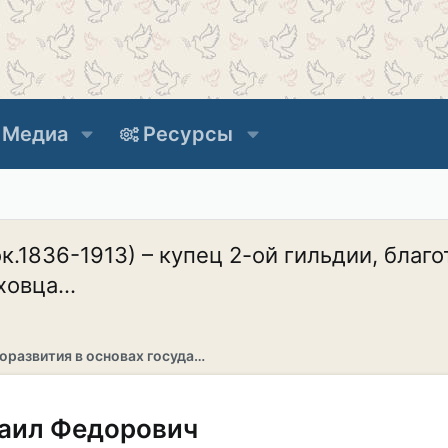
Медиа
Ресурсы
.1836-1913) – купец 2-ой гильдии, благ
овца...
Раздел саморазвития в основах государственности
аил Федорович