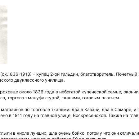
ок.1836-1913) – купец 2-ой гильдии, благотворитель, Почетный
дского двуклассного училища.
роховце около 1836 года в небогатой купеческой семье, окончи
ело, торговал мануфактурой, тканями, готовым платьем.
агазинов по торговле тканями: два в Казани, два в Самаре, и 
но в 1911 году на главной улице, Воскресенской. Также на гла
слыли в числе лучших, шла очень бойко, потому что они отлича
Астраханском магазине работало 50 приказчиков.