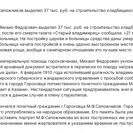
апожников выделил 37 тыс. руб. на строительство кладбищенск
ихаил Федорович выделил 37 тыс. руб. на строительство кладб
д после его смерти газета «Старый владимирец» сообщала: «21
больница. На постройку церкви и больницы средства даны ум
ольница начата постройкой в очень удачно выстроенном месте.
новая роща; вообще в санитарном отношении это лучшее место 
атериальную помощь гороховчанам, Михаил Федорович уклонялс
ый архивный документ встретился в переписке по поводу награ
е дела». 4 февраля 1910 года исполнявший должность владими
ирского губернского жандармского управления с просьбой соо
 в городе Гороховце потомственного почетного гражданина М.Ф
ет в Казани». Нестандартная ситуация предприниматель жил в
ося в данном случае в плену стереотипов.
кончался почетный гражданин г.Гороховца М.Ф.Сапожников. Гор
го употреблялись на народное образование. Его память была у
ставить портрет М.Ф.Сапожникова во всех построенных им уч
значением имени жертвователя и указанием времени их постро