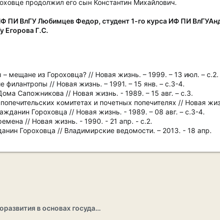
роховце продолжил его сын Константин Михайлович.
ИФ ПИ ВлГУ Любимцев Федор, студент 1-го курса ИФ ПИ ВлГУАнд
у Егорова Г.С.
 мещане из Гороховца? // Новая жизнь. – 1999. – 13 июл. – с.2.
филантропы // Новая жизнь. – 1991. – 15 янв. – с.3-4.
ма Сапожникова // Новая жизнь. - 1989. – 15 авг. – с.3.
попечительских комитетах и почетных попечителях // Новая жиз
жданин Гороховца // Новая жизнь. - 1989. – 08 авг. – с.3-4.
мена // Новая жизнь. - 1990. - 21 апр. - с.2.
нин Гороховца // Владимирские ведомости. – 2013. - 18 апр.
Раздел саморазвития в основах государственности