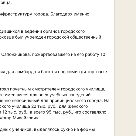
ховца.
инфраструктуру города. Благодаря именно
дившихся в ведении органов городского
ороховце был учрежден городской общественный
 Сапожникова, пожертвовавшего на его работу 10
я для ломбарда и банка и под ними три торговые
стоял почетным смотрителем городского училища,
е имевшиеся для всех учебных заведений,
енно непосильный для провинциального города. На
кого училища 22 тыс. руб.; для женского
 тыс. руб., а всего 95 тыс. руб., что составляло
 Фёдор Михайлович.
бедных учеников, выделялось сукно на формы