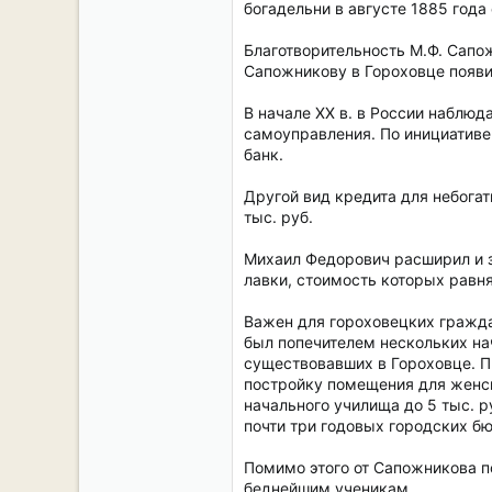
богадельни в августе 1885 года
Благотворительность М.Ф. Сапо
Сапожникову в Гороховце появи
В начале XX в. в России наблю
самоуправления. По инициативе
банк.
Другой вид кредита для небога
тыс. руб.
Михаил Федорович расширил и з
лавки, стоимость которых равня
Важен для гороховецких гражда
был попечителем нескольких на
существовавших в Гороховце. П
постройку помещения для женск
начального училища до 5 тыс. р
почти три годовых городских бю
Помимо этого от Сапожникова п
беднейшим ученикам.