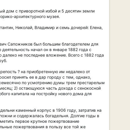
й дом с приворотной избой и 5 десятин земли
торико-архитектурного музея.
тантин, Николай, Владимир и семь дочерей: Елена,
ович Сапожников был большим благодетелем для
деятельность начал он в январе 1882 года с
о далеко не последнее вложение. Всего с 1882 года
руб.
репость ? на приобретенную им недалеко от
осил принять ее в дар городу с тем, однако,
 ежемесячно по усмотрению думы трем престарелым
есяц; 2) остающуюся часть дохода с сенокосной
бого капитала на постройку нового дома для
дельни каменный корпус в 1906 году, затратив на
с пожни и содержалась богадельня. Долгие годы в
отметить первое крупное пожертвование
льные пожертвования в пользу все той же