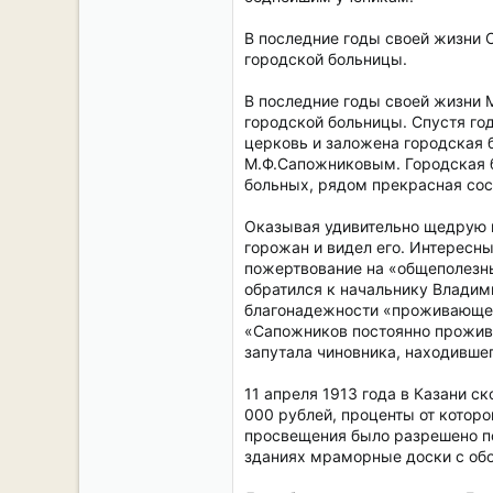
В последние годы своей жизни С
городской больницы.
В последние годы своей жизни М
городской больницы. Спустя го
церковь и заложена городская 
М.Ф.Сапожниковым. Городская б
больных, рядом прекрасная сос
Оказывая удивительно щедрую м
горожан и видел его. Интересн
пожертвование на «общеполезны
обратился к начальнику Владим
благонадежности «проживающего
«Сапожников постоянно прожива
запутала чиновника, находившег
11 апреля 1913 года в Казани с
000 рублей, проценты от которо
просвещения было разрешено по
зданиях мраморные доски с обо