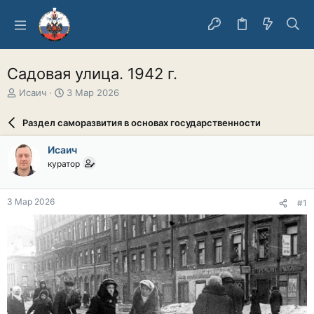
Садовая улица. 1942 г.
А
Д
Исаич
3 Мар 2026
в
а
т
т
Раздел саморазвития в основах государственности
о
а
р
н
Исаич
т
а
куратор
е
ч
м
а
ы
л
3 Мар 2026
#1
а