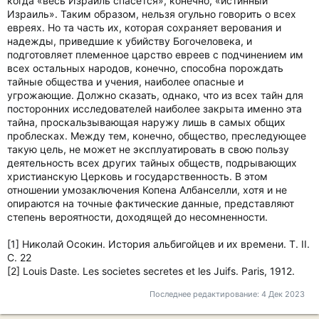
когда «весь Израиль спасется», конечно, «истинный
Израиль». Таким образом, нельзя огульно говорить о всех
евреях. Но та часть их, которая сохраняет верования и
надежды, приведшие к убийству Богочеловека, и
подготовляет племенное царство евреев с подчинением им
всех остальных народов, конечно, способна порождать
тайные общества и учения, наиболее опасные и
угрожающие. Должно сказать, однако, что из всех тайн для
посторонних исследователей наиболее закрыта именно эта
тайна, проскальзывающая наружу лишь в самых общих
проблесках. Между тем, конечно, общество, преследующее
такую цель, не может не эксплуатировать в свою пользу
деятельность всех других тайных обществ, подрывающих
христианскую Церковь и государственность. В этом
отношении умозаключения Копена Албанселли, хотя и не
опираются на точные фактические данные, представляют
степень вероятности, доходящей до несомненности.
[1] Николай Осокин. История альбигойцев и их времени. Т. II.
С. 22
[2] Louis Daste. Les societes secretes et les Juifs. Paris, 1912.
Последнее редактирование:
4 Дек 2023