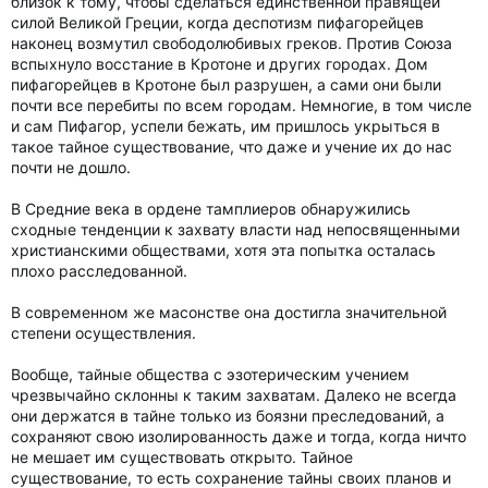
близок к тому, чтобы сделаться единственной правящей
силой Великой Греции, когда деспотизм пифагорейцев
наконец возмутил свободолюбивых греков. Против Союза
вспыхнуло восстание в Кротоне и других городах. Дом
пифагорейцев в Кротоне был разрушен, а сами они были
почти все перебиты по всем городам. Немногие, в том числе
и сам Пифагор, успели бежать, им пришлось укрыться в
такое тайное существование, что даже и учение их до нас
почти не дошло.
В Средние века в ордене тамплиеров обнаружились
сходные тенденции к захвату власти над непосвященными
христианскими обществами, хотя эта попытка осталась
плохо расследованной.
В современном же масонстве она достигла значительной
степени осуществления.
Вообще, тайные общества с эзотерическим учением
чрезвычайно склонны к таким захватам. Далеко не всегда
они держатся в тайне только из боязни преследований, а
сохраняют свою изолированность даже и тогда, когда ничто
не мешает им существовать открыто. Тайное
существование, то есть сохранение тайны своих планов и