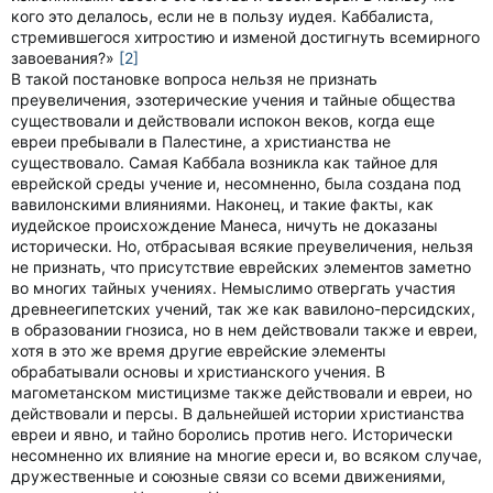
кого это делалось, если не в пользу иудея. Каббалиста,
стремившегося хитростию и изменой достигнуть всемирного
завоевания?»
[2]
В такой постановке вопроса нельзя не признать
преувеличения, эзотерические учения и тайные общества
существовали и действовали испокон веков, когда еще
евреи пребывали в Палестине, а христианства не
существовало. Самая Каббала возникла как тайное для
еврейской среды учение и, несомненно, была создана под
вавилонскими влияниями. Наконец, и такие факты, как
иудейское происхождение Манеса, ничуть не доказаны
исторически. Но, отбрасывая всякие преувеличения, нельзя
не признать, что присутствие еврейских элементов заметно
во многих тайных учениях. Немыслимо отвергать участия
древнеегипетских учений, так же как вавилоно-персидских,
в образовании гнозиса, но в нем действовали также и евреи,
хотя в это же время другие еврейские элементы
обрабатывали основы и христианского учения. В
магометанском мистицизме также действовали и евреи, но
действовали и персы. В дальнейшей истории христианства
евреи и явно, и тайно боролись против него. Исторически
несомненно их влияние на многие ереси и, во всяком случае,
дружественные и союзные связи со всеми движениями,