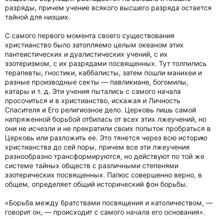
разряды, причем учение всякого высшего разряда остается
тайной для низших.
С самого первого момента своего существования
христианство было затопляемо целым океаном этих
пантеистических и дуалистических учений, с их
эзотеризмом, с их разрядами посвященных. Тут толпились
терапевты, гностики, каббалисты, затем пошли манихеи и
разные производные секты — павликиане, богомилы,
катары и т. д. Эти учения пытались с самого начала
просочиться и в христианство, искажая и Личность
Спасителя и Его религиозное дело. Церковь лишь самой
напряженной борьбой отбилась от всех этих лжеучений, но
они не исчезли и не прекратили своих попыток пробраться в
Церковь или разложить ее. Это тянется через всю историю
христианства до сей поры, причем все эти лжеучения
разнообразно трансформируются, но действуют по той же
системе тайных обществ с различными степенями
эзотерических посвященных. Папюс совершенно верно, в
общем, определяет общий исторический фон борьбы.
«Борьба между братствами посвящения и католичеством, —
говорит он, — происходит с самого начала его основания».