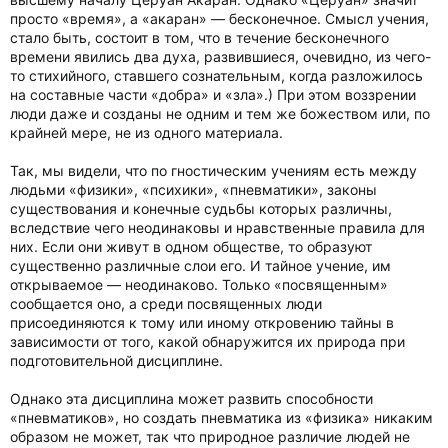
просто «время», а «акаран» — бесконечное. Смысл учения,
стало быть, состоит в том, что в течение бесконечного
времени явились два духа, развившиеся, очевидно, из чего-
то стихийного, ставшего сознательным, когда разложилось
на составные части «добра» и «зла».) При этом воззрении
люди даже и созданы не одним и тем же божеством или, по
крайней мере, не из одного материала.
Так, мы видели, что по гностическим учениям есть между
людьми «физики», «психики», «пневматики», законы
существования и конечные судьбы которых различны,
вследствие чего неодинаковы и нравственные правила для
них. Если они живут в одном обществе, то образуют
существенно различные слои его. И тайное учение, им
открываемое — неодинаково. Только «посвященным»
сообщается оно, а среди посвященных люди
присоединяются к тому или иному откровению тайны в
зависимости от того, какой обнаружится их природа при
подготовительной дисциплине.
Однако эта дисциплина может развить способности
«пневматиков», но создать пневматика из «физика» никаким
образом не может, так что природное различие людей не