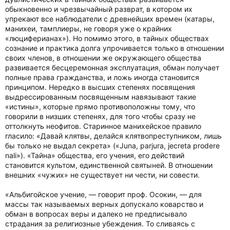
обыкновенно и чрезвычайный разврат, в котором их
упрекают все наблюдатели с древнейших времен (катары,
манихеи, тамплиеры, не говоря уже о крайних
«люциферианах»). Но помимо этого, в тайных обществах
сознание и практика долга упрочивается только в отношении
своих членов, в отношении же окружающего общества
развивается бесцеремонная эксплуатация, обман получает
полные права гражданства, и ложь иногда становится
принципом. Нередко в высших степенях посвящения
выдрессированным посвященным навязывают такие
«истины», которые прямо противоположны тому, что
говорили в низших степенях, для того чтобы сразу не
оттолкнуть неофитов. Старинное манихейское правило
гласило: «Давай клятвы, делайся клятвопреступником, лишь
бы только не выдал секрета» («Juna, parjura, jecreta prodere
nali»). «Тайна» общества, его учения, его действий
становится культом, единственной святыней. В отношении
внешних «чужих» не существует ни чести, ни совести.
«Альбигойское учение, — говорит проф. Осокин, — для
массы так называемых верных допускало коварство и
обман в вопросах веры и далеко не предписывало
страдания за религиозные убеждения. То сливаясь с