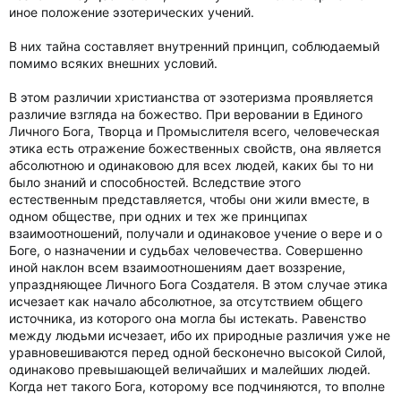
иное положение эзотерических учений.
В них тайна составляет внутренний принцип, соблюдаемый
помимо всяких внешних условий.
В этом различии христианства от эзотеризма проявляется
различие взгляда на божество. При веровании в Единого
Личного Бога, Творца и Промыслителя всего, человеческая
этика есть отражение божественных свойств, она является
абсолютною и одинаковою для всех людей, каких бы то ни
было знаний и способностей. Вследствие этого
естественным представляется, чтобы они жили вместе, в
одном обществе, при одних и тех же принципах
взаимоотношений, получали и одинаковое учение о вере и о
Боге, о назначении и судьбах человечества. Совершенно
иной наклон всем взаимоотношениям дает воззрение,
упраздняющее Личного Бога Создателя. В этом случае этика
исчезает как начало абсолютное, за отсутствием общего
источника, из которого она могла бы истекать. Равенство
между людьми исчезает, ибо их природные различия уже не
уравновешиваются перед одной бесконечно высокой Силой,
одинаково превышающей величайших и малейших людей.
Когда нет такого Бога, которому все подчиняются, то вполне