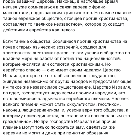
подрывавшими Церковь. Наконец, в настоящее время
нельзя уже сомневаться в связи евреев с франк-
масонством, подрывающим христианство. Но самое главное
тайное еврейское общество, стоящее против христианства,
составляет то «великое неизвестное», которое руководит
действиями еврейства как целого.
Если тайные общества, борящиеся против христианства на
почве старых языческих воззрений, создают для
христианства жестоких врагов, то эти учения и общества по
крайней мере не работают против тех национальностей,
которые числятся или остаются христианскими. Но
еврейство опасно — оно имеет своим идеалом Царство
Израиля, которое не есть обыкновенное государство,
живущее независимо от других народов и предоставляющее
им такое же независимое существование. Царство Израиля,
по идее, господствует надо всеми прочими народами, это
есть всемирное владычество еврейского племени. Человек
всякого племени может стать оккультистом, гностиком,
наконец, люциферианином, и, усвоив веру того общества, к
которому присоединяется, он становится полноправным его
гражданином. Но при господстве Израиля все прочие
племена могут только покоряться ему, сделаться же
евреями не могут и даже при принятии обрезания