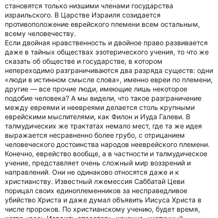
становятся только низшими членами государства
израильского. В Царстве Израиля созидается
противоположение еврейского племени всем остальным,
всему человечеству.
Если двойная нравственность и двойное право развивается
даже в тайных обществах эзотерического учения, то что же
сказать об обществе и государстве, в котором
непереходимо разграничиваются два разряда существ: одни
«люди в истинном смысле слова», именно евреи по племени,
другие — все прочие люди, имеющие лишь некоторое
подобие человека? А мы видели, что такое разграничение
между евреями и неевреями делается столь крупными
еврейскими мыслителями, как Филон и Иуда Галеви. В
талмудических же трактатах немало мест, где та же идея
выражается несравненно более грубо, с отрицанием
человеческого достоинства народов нееврейского племени.
Конечно, еврейство вообще, а в частности и талмудическое
учение, представляет очень сложный мир воззрений и
направлений. Они не одинаково относятся даже и к
христианству. Известный лжемессия Саббатай Цеви
порицал своих единоплеменников за несправедливое
убийство Христа и даже думал объявить Иисуса Христа в
числе пророков. По христианскому учению, будет время,