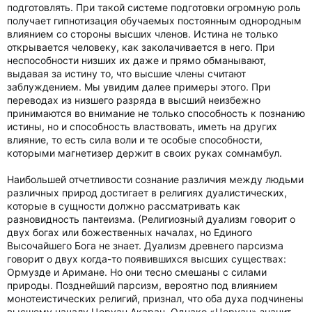
подготовлять. При такой системе подготовки огромную роль
получает гипнотизация обучаемых постоянным однородным
влиянием со стороны высших членов. Истина не только
открывается человеку, как заколачивается в него. При
неспособности низших их даже и прямо обманывают,
выдавая за истину то, что высшие члены считают
заблуждением. Мы увидим далее примеры этого. При
переводах из низшего разряда в высший неизбежно
принимаются во внимание не только способность к познанию
истины, но и способность властвовать, иметь на других
влияние, то есть сила воли и те особые способности,
которыми магнетизер держит в своих руках сомнамбул.
Наибольшей отчетливости сознание различия между людьми
различных природ достигает в религиях дуалистических,
которые в сущности должно рассматривать как
разновидность пантеизма. (Религиозный дуализм говорит о
двух богах или божественных началах, но Единого
Высочайшего Бога не знает. Дуализм древнего парсизма
говорит о двух когда-то появившихся высших существах:
Ормузде и Аримане. Но они тесно смешаны с силами
природы. Позднейший парсизм, вероятно под влиянием
монотеистических религий, признал, что оба духа подчинены
высшему началу Церуан Акаран. Однако «Церуан» значит