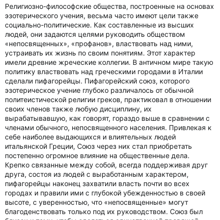
Религиозно-философские общества, построенные на основах
эзотерического учения, весьма часто имеют цели также
социально-политические. Как составленные из высших
людей, они задаются целями руководить обществом
«непосвященных», «профанов», властвовать над ними,
устраивать их жизнь по своим понятиям. Этот характер
имели древние жреческие коллегии. В античном мире такую
политику властвовать над греческими городами в Италии
сделали пифагорейцы. Пифагорейский союз, которого
эзотерическое учение глубоко различалось от обычной
политеистической религии греков, практиковал в отношении
своих членов также любую дисциплину, их
вырабатывавшую, как говорят, гораздо выше в сравнении с
членами обычного, непосвященного населения. Привлекая к
себе наиболее выдающихся и влиятельных людей
итальянской Греции, Союз через них стал приобретать
постепенно огромное влияние на общественные дела.
Крепко связанные между собой, всегда поддерживая друг
друга, состоя из людей с выработанным характером,
пифагорейцы наконец захватили власть почти во всех
городах и правили ими с глубокой убежденностью в своей
высоте, с уверенностью, что «непосвященные» могут
благоденствовать только под их руководством. Союз был