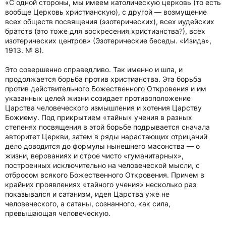
«С одной стороны, мы имеем католическую церковь (то есть
вообще Церковь христианскую), с другой — возмущение
всех обществ посвящения (эзотерических), всех иудейских
братств (это тоже для воскресения христианства?), всех
изотерических центров» (Эзотерические беседы. «Изида»,
1913. № 8).
Это совершенно справедливо. Так именно и шла, и
продолжается борьба против христианства. Эта борьба
против действительного Божественного Откровения и им
указанных целей жизни созидает противоположение
Царства человеческого измышления и хотения Царству
Божиему. Под прикрытием «тайны» учения в разных
степенях посвящения в этой борьбе подрывается сначала
авторитет Церкви, затем в ряды нарастающих отрицаний
дело доводится до формулы нынешнего масонства — о
жизни, верованиях и строе чисто «гуманитарных»,
построенных исключительно на человеческой мысли, с
отбросом всякого Божественного Откровения. Причем в
крайних проявлениях «тайного учения» несколько раз
показывался и сатанизм, идея Царства уже не
человеческого, а сатаны, сознанного, как сила,
превышающая человеческую.