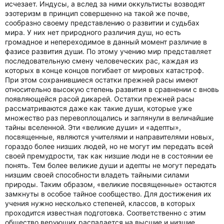
исчезает. Индусы, а вслед за ними оккультисты возводят
эзотеризм в принцип совершенно на такой же почве,
сообразно своему представлению о развитии и судьбах
мира. У них нет природного различия душ, но есть
громадное и непереходимое в данный момент различие в
фазисе развития души. По этому учению мир представляет
последовательную смену человеческих рас, каждая из
которых в конце концов погибает от мировых катастроф.
При этом сохранившиеся остатки прежней расы имеют
относительно высокую степень развития в сравнении с вновь
появляющейся расой дикарей. Остатки прежней расы
рассматриваются даже как такие души, которые уже
множество раз перевоплощались и заглянули в величайшие
тайны вселенной. Эти «великие души» и «адепты»,
посвященные, являются учителями и направителями новых,
гораздо более низших людей, но не могут им передать всей
своей премудрости, так как низшие люди не в состоянии ее
понять. Тем более великие души и адепты не могут передать
низшим своей способности владеть тайными силами
природы. Таким образом, «великие посвященные» остаются
замкнуты в особое тайное сообщество. Для достижения их
учения нужно несколько степеней, классов, в которых
проходится известная подготовка. Соответственно с этим
общество верующих распадается на высшие и низшие