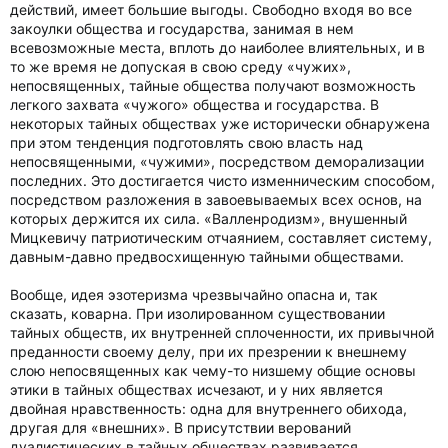
действий, имеет большие выгоды. Свободно входя во все
закоулки общества и государства, занимая в нем
всевозможные места, вплоть до наиболее влиятельных, и в
то же время не допуская в свою среду «чужих»,
непосвященных, тайные общества получают возможность
легкого захвата «чужого» общества и государства. В
некоторых тайных обществах уже исторически обнаружена
при этом тенденция подготовлять свою власть над
непосвященными, «чужими», посредством деморализации
последних. Это достигается чисто изменническим способом,
посредством разложения в завоевываемых всех основ, на
которых держится их сила. «Валленродизм», внушенный
Мицкевичу патриотическим отчаянием, составляет систему,
давным-давно предвосхищенную тайными обществами.
Вообще, идея эзотеризма чрезвычайно опасна и, так
сказать, коварна. При изолированном существовании
тайных обществ, их внутренней сплоченности, их привычной
преданности своему делу, при их презрении к внешнему
слою непосвященных как чему-то низшему общие основы
этики в тайных обществах исчезают, и у них является
двойная нравственность: одна для внутреннего обихода,
другая для «внешних». В присутствии верований
дуалистических в тайных обществах развивается