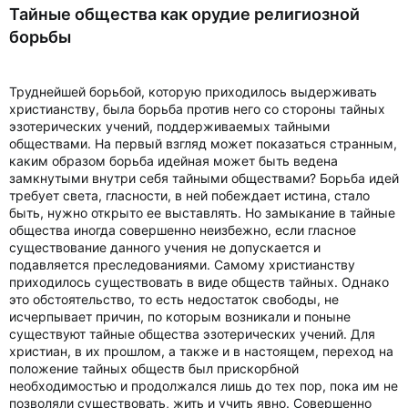
Тайные общества как орудие религиозной
борьбы
Труднейшей борьбой, которую приходилось выдерживать
христианству, была борьба против него со стороны тайных
эзотерических учений, поддерживаемых тайными
обществами. На первый взгляд может показаться странным,
каким образом борьба идейная может быть ведена
замкнутыми внутри себя тайными обществами? Борьба идей
требует света, гласности, в ней побеждает истина, стало
быть, нужно открыто ее выставлять. Но замыкание в тайные
общества иногда совершенно неизбежно, если гласное
существование данного учения не допускается и
подавляется преследованиями. Самому христианству
приходилось существовать в виде обществ тайных. Однако
это обстоятельство, то есть недостаток свободы, не
исчерпывает причин, по которым возникали и поныне
существуют тайные общества эзотерических учений. Для
христиан, в их прошлом, а также и в настоящем, переход на
положение тайных обществ был прискорбной
необходимостью и продолжался лишь до тех пор, пока им не
позволяли существовать, жить и учить явно. Совершенно