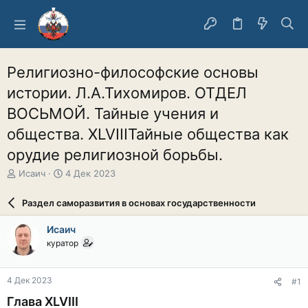
Религиозно-философские основы
истории. Л.А.Тихомиров. ОТДЕЛ
ВОСЬМОЙ. Тайные учения и
общества. XLVIIIТайные общества как
орудие религиозной борьбы.
А
Д
Исаич
4 Дек 2023
в
а
т
т
Раздел саморазвития в основах государственности
о
а
р
н
Исаич
т
а
куратор
е
ч
м
а
ы
л
4 Дек 2023
#1
а
Глава XLVIII