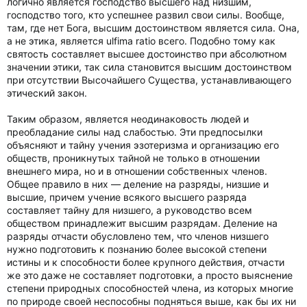
логично является господство высшего над низшим,
господство того, кто успешнее развил свои силы. Вообще,
там, где нет Бога, высшим достоинством является сила. Она,
а не этика, является ulfima ratio всего. Подобно тому как
святость составляет высшее достоинство при абсолютном
значении этики, так сила становится высшим достоинством
при отсутствии Высочайшего Существа, устанавливающего
этический закон.
Таким образом, является неодинаковость людей и
преобладание силы над слабостью. Эти предпосылки
объясняют и тайну учения эзотеризма и организацию его
обществ, проникнутых тайной не только в отношении
внешнего мира, но и в отношении собственных членов.
Общее правило в них — деление на разряды, низшие и
высшие, причем учение всякого высшего разряда
составляет тайну для низшего, а руководство всем
обществом принадлежит высшим разрядам. Деление на
разряды отчасти обусловлено тем, что членов низшего
нужно подготовить к познанию более высокой степени
истины и к способности более крупного действия, отчасти
же это даже не составляет подготовки, а просто выяснение
степени природных способностей члена, из которых многие
по природе своей неспособны подняться выше, как бы их ни