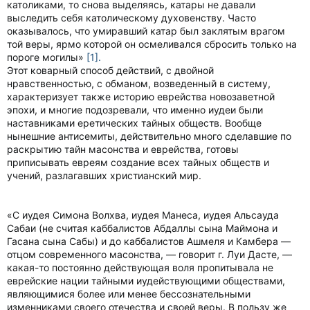
католиками, то снова выделяясь, катары не давали
выследить себя католическому духовенству. Часто
оказывалось, что умиравший катар был заклятым врагом
той веры, ярмо которой он осмеливался сбросить только на
пороге могилы»
[1].
Этот коварный способ действий, с двойной
нравственностью, с обманом, возведенный в систему,
характеризует также историю еврейства новозаветной
эпохи, и многие подозревали, что именно иудеи были
наставниками еретических тайных обществ. Вообще
нынешние антисемиты, действительно много сделавшие по
раскрытию тайн масонства и еврейства, готовы
приписывать евреям создание всех тайных обществ и
учений, разлагавших христианский мир.
«С иудея Симона Волхва, иудея Манеса, иудея Альсауда
Сабаи (не считая каббалистов Абдаллы сына Маймона и
Гасана сына Сабы) и до каббалистов Ашмеля и Камбера —
отцом современного масонства, — говорит г. Луи Дасте, —
какая-то постоянно действующая воля пропитывала не
еврейские нации тайными иудействующими обществами,
являющимися более или менее бессознательными
изменниками своего отечества и своей веры. В пользу же