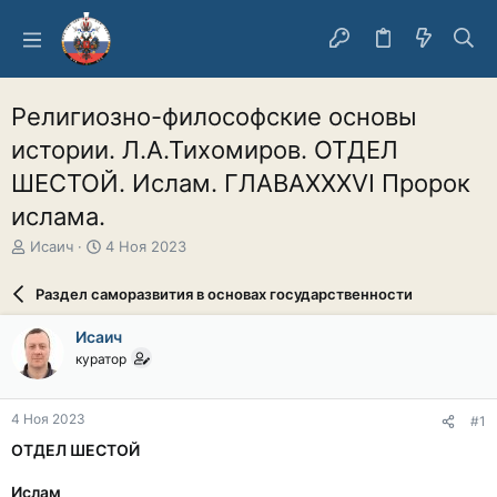
Религиозно-философские основы
истории. Л.А.Тихомиров. ОТДЕЛ
ШЕСТОЙ. Ислам. ГЛАВАХХХVI Пророк
ислама.
А
Д
Исаич
4 Ноя 2023
в
а
т
т
Раздел саморазвития в основах государственности
о
а
р
н
Исаич
т
а
куратор
е
ч
м
а
ы
л
4 Ноя 2023
#1
а
ОТДЕЛ ШЕСТОЙ
Ислам