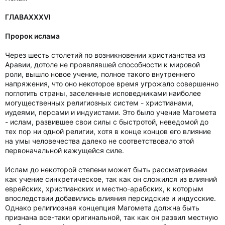
ГЛАВАХХХVI
Пророк ислама
Через шесть столетий по возникновении христианства из
Аравии, дотоле не проявлявшей способности к мировой
роли, вышло новое учение, полное такого внутреннего
напряжения, что оно некоторое время угрожало совершенно
поглотить страны, заселенные исповедниками наиболее
могущественных религиозных систем - христианами,
иудеями, персами и индуистами. Это было учение Магомета
- ислам, развившее свои силы с быстротой, неведомой до
тех пор ни одной религии, хотя в конце концов его влияние
на умы человечества далеко не соответствовало этой
первоначальной кажущейся силе.
Ислам до некоторой степени может быть рассматриваем
как учение синкретическое, так как он сложился из влияний
еврейских, христианских и местно-арабских, к которым
впоследствии добавились влияния персидские и индусские.
Однако религиозная концепция Магомета должна быть
признана все-таки оригинальной, так как он развил местную