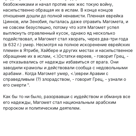
безбожниками и начал против них жес токую войну,
насильственно обращая их в ислам. В конце концов
отношения дошли до полной ненависти. Пленная еврейка
Циннов, или Зенобия, пыталась даже отравить Магомета, и
не совсем безуспешно, потому что хотя Магомет успел
выплюнуть отравленный кусок, однако яд несколько
подействовал, и Магомет стал хворать, через два-три года
(в 632 г.) умер. Несмотря на полное искоренение еврейских
племен в Ятрибе, Хайбере и других местах и насильственное
обращение их в ислам, <.\Остатки евреев, - говорит Грец, -
не отказывались от надежды избавиться от врага. Они
заводили крамолы и действовали сообща с недовольными
арабами . Когда Магомет умер, <.\евреи Аравии с
справедливым (?) злорадством, - говорит Грец, - узнали о
его смерти ".
Как бы то ни было, разорвавши с иудейством и обманув все
его надежды, Магомет стал национальным арабским
пророком и политическим деятелем.