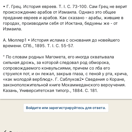
• Г. Грец. История евреев. Т. I. С. 73-100. Сам Грец не верит
происхождению арабов от Измаила. Однако это общее
предание евреев и арабов. Как сказано - арабы, жившие в
городах, производили себя от Иоктана, бедуины же - от
Измаила.
А. Мюллер1 • История ислама с основания до новейшего
времени. СПб., 1895. Т. I. С. 55-57.
" По словам родных Магомета, его иногда охватывала
сильная дрожь, за которой следовал род обморока,
сопровождаемого конвульсиями, причем со лба его
струился пот, и он лежал, закрыв глаза, с пеной у рта, крича,
«как молодой верблюд». Г. Саблуков2• Сведения о Коране,
законоположительной книге Мохаммеданского вероучения.
Казань, Университетская типогр., 1884. С. 181.
Войдите или зарегистрируйтесь для ответа.