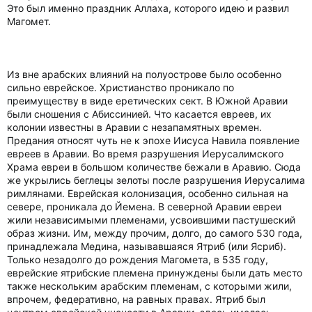
Это был именно праздник Аллаха, которого идею и развил
Магомет.
Из вне арабских влияний на полуострове было особенно
сильно еврейское. Христианство проникало по
преимуществу в виде еретических сект. В Южной Аравии
были сношения с Абиссинией. Что касается евреев, их
колонии известны в Аравии с незапамятных времен.
Предания относят чуть не к эпохе Иисуса Навила появление
евреев в Аравии. Во время разрушения Иерусалимского
Храма евреи в большом количестве бежали в Аравию. Сюда
же укрылись беглецы зелоты после разрушения Иерусалима
римлянами. Еврейская колонизация, особенно сильная на
севере, проникала до Йемена. В северной Аравии евреи
жили независимыми племенами, усвоившими пастушеский
образ жизни. Им, между прочим, долго, до самого 530 года,
принадлежала Медина, называвшаяся Ятриб (или Ясриб).
Только незадолго до рождения Магомета, в 535 году,
еврейские ятрибские племена принуждены были дать место
также нескольким арабским племенам, с которыми жили,
впрочем, федеративно, на равных правах. Ятриб был