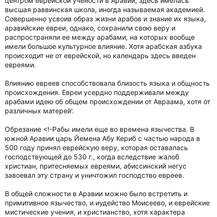
центром еврейской учености в Аравии, здесь имелась
высшая раввинская школа, иногда называемая академией.
Совершенно усвоив образ жизни арабов и знание их языка,
аравийские евреи, однако, сохранили свою веру и
распространяли ее между арабами, на которых вообще
имели большое культурное влияние. Хотя арабская азбука
происходит не от еврейской, но календарь здесь введен
евреями.
Влиянию евреев способствовала близость языка и общность
происхождения. Евреи усердно поддерживали между
арабами идею об общем происхождении от Авраама, хотя от
различных матерей'.
Обрезание <!-Рабы имели еще во времена язычества. В
южной Аравии царь Йемена Абу Кериб с частью народа в
500 году принял еврейскую веру, которая оставалась
господствующей до 530 г., когда вследствие жалоб
христиан, притесняемых евреями, абиссинский негус
завоевал эту страну и уничтожил господство евреев.
В общей сложности в Аравии можно было встретить и
примитивное язычество, и иудейство Моисеево, и еврейские
мистические учения, и христианство, хотя характера