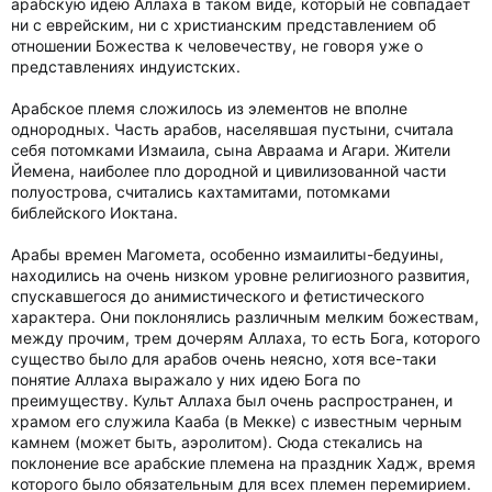
арабскую идею Аллаха в таком виде, который не совпадает
ни с еврейским, ни с христианским представлением об
отношении Божества к человечеству, не говоря уже о
представлениях индуистских.
Арабское племя сложилось из элементов не вполне
однородных. Часть арабов, населявшая пустыни, считала
себя потомками Измаила, сына Авраама и Агари. Жители
Йемена, наиболее пло дородной и цивилизованной части
полуострова, считались кахтамитами, потомками
библейского Иоктана.
Арабы времен Магомета, особенно измаилиты-бедуины,
находились на очень низком уровне религиозного развития,
спускавшегося до анимистического и фетистического
характера. Они поклонялись различным мелким божествам,
между прочим, трем дочерям Аллаха, то есть Бога, которого
существо было для арабов очень неясно, хотя все-таки
понятие Аллаха выражало у них идею Бога по
преимуществу. Культ Аллаха был очень распространен, и
храмом его служила Кааба (в Мекке) с известным черным
камнем (может быть, аэролитом). Сюда стекались на
поклонение все арабские племена на праздник Хадж, время
которого было обязательным для всех племен перемирием.