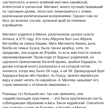
сектантского, и много влияний мистики сирийской,
египетской и греческой. Магомет, много путешествовавший
по торговым делам, легко мог ознакомиться с этими
различными религиозными воззрениями. Однако сам он
был, во всяком случае, кровный араб из племени
корейшитов. .
Магомет родился в Мекке, религиозном центре культа
Аллаха, в 570 году. Его отец Абдулла был сын Абдаль
Муталиба из семьи Хашим. Мать Магомета Амина, дочь
Вахба из семьи Зухра, была также арабка, хотя, по
преданию, она родом из Ятриба, то есть местности сильно
евреизированной. Происходя от бедных родителей, он
сделался приказчиком богатой вдовы, арабки Хадиджи, по
делам которой много разъезжал и на которой потом
женился, когда ему было 24 года, а ей 39. Двоюродный брат
Хадиджи Барак ибн Науфал, по Грецу, принял еврейскую
веру и умел читать по-еврейски. А. Мюллер называет его
«христианином с оттенком эвионизма •.
Разницы тут большой нет, так как эвиониты, или
«иудействующие христиане , - это была еретическая секта,
соблюдавшая обрезание и весь Закон иудейский. Спасителя
они считали сыном не Божиим, а Иосифа и Марии,