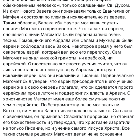
обыкновенным человеком, только освященным Св. Духом.
Из книг Нового Завета они признавали только Евангелие от
Матфея и состояли по племени исключительно из евреев.
Таким образом, Барака ибн Науфал мог лишь спутать
понятия Магомета о христианстве. Что касается евреев,
сношения с ними Магомета были первоначально очень
тесны. Помощники его Абдалла ибн Салам и Мухнарик были
евреи и соблюдали весь Закон. Некоторое время у него был
секретарь еврей, который вел всю его переписку. Сам
Магомет не знал никакой грамоты, ни арабской, ни
еврейской. Относительно же своего учения считал, что он
лишь восстановляет чистую веру Авраама, которую
исказили евреи, как они исказили и Писание. Первоначально
Магомет был уверен, что евреи присоединятся к его учению,
евреи же в свою очередь полагали, что он сделается просто
еврейским прозе литом и поддержит их власть в Аравии. О
христианстве Магомет имел еще более смутные понятия,
чем о еврействе. По безграмотству он не мог знать ни
Ветхого, ни Нового Завета иначе как по наслышке. Согласно
с эвионитами, он признавал Спасителя пророком, но отрицал
его божественность и утверждал, что христиане извратили
не только Писание, но и учение самого Иисуса Христа. Все
такие смелые решения Магомет делал не на основании