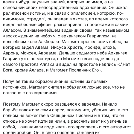
каких нибудь научных знаний, которых не имел, а на
основании своих непосредственных вдохновений. Он искал
религиозной истины, и в связи с эпилепсией, которою, по-
видимому, страдал", он впадал в экстаз, во время которого
видел небесные сферы, разговаривал с пророками и самим
Аллахом. В знаменитейшем видении своем, так называемом
«восхождении на небо>>, с архангелом Гавриилом, на
волшебном коне Альбораке Магомет прошел семь небес, на
которых видел Адама, Иисуса Христа, Иосифа, Эпоха,
Аарона, Моисея, Авраама. Дальше седьмого неба Архангел
Гавриил уже не мог идти, но Магомет один поднялся до
самого Престола Аллаха и видел на престоле надпись <.\Нет
Бога, кроме Аллаха, и Магомет Посланник Его ·.
Получая таким образом знание истины из прямых
источников, Магомет считал и объявлял ложью все, что не
согласно с его видениями.
Поэтому Магомет скоро разошелся с евреями. Начало
борьбе положили сами евреи, потому что, убедившись в его
полном не вежестве в Священном Писании и в том, что он
отнюдь не хочет идти за ними, а рассчитывает их увлечь за
собой, - они начали подрывать его проповедь и его авторитет
среди арабов. Он, в свою очередь, объявил их