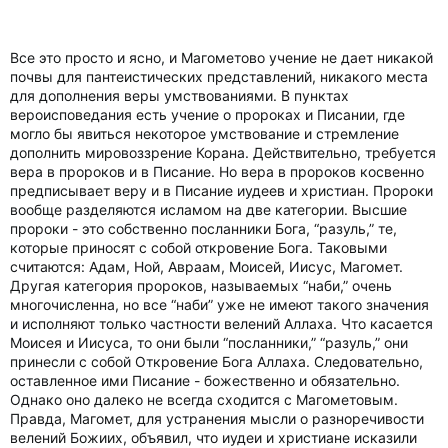
Все это просто и ясно, и Магометово учение не дает никакой
почвы для пантеистических представлений, никакого места
для дополнения веры умствованиями. В пунктах
вероисповедания есть учение о пророках и Писании, где
могло бы явиться некоторое умствование и стремление
дополнить мировоззрение Корана. Действительно, требуется
вера в пророков и в Писание. Но вера в пророков косвенно
предписывает веру и в Писание иудеев и христиан. Пророки
вообще разделяются исламом на две категории. Высшие
пророки - это собственно посланники Бога, “разуль,” те,
которые приносят с собой откровение Бога. Таковыми
считаются: Адам, Ной, Авраам, Моисей, Иисус, Магомет.
Другая категория пророков, называемых “наби,” очень
многочисленна, но все “наби” уже не имеют такого значения
и исполняют только частности велений Аллаха. Что касается
Моисея и Иисуса, то они были “посланники,” “разуль,” они
принесли с собой Откровение Бога Аллаха. Следовательно,
оставленное ими Писание - божественно и обязательно.
Однако оно далеко не всегда сходится с Магометовым.
Правда, Магомет, для устранения мысли о разноречивости
велений Божиих, объявил, что иудеи и христиане исказили