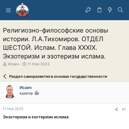
Религиозно-философские основы
истории. Л.А.Тихомиров. ОТДЕЛ
ШЕСТОЙ. Ислам. Глава XXXIX.
Экзотеризм и эзотеризм иcлама.
А
Д
Исаич
11 Ноя 2023
в
а
т
т
Раздел саморазвития в основах государственности
о
а
р
н
Исаич
т
а
куратор
е
ч
м
а
ы
л
11 Ноя 2023
#1
а
Экзотеризм и эзотеризм иcлама
.