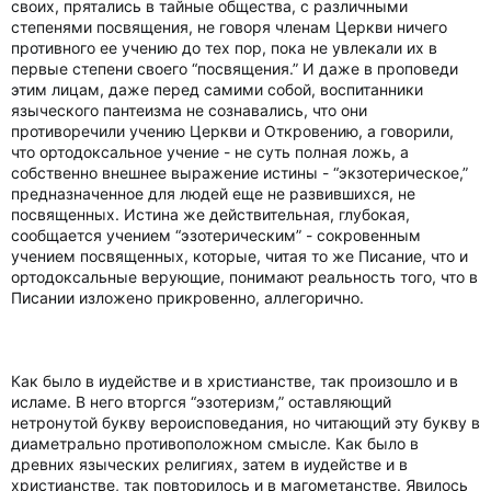
своих, прятались в тайные общества, с различными
степенями посвящения, не говоря членам Церкви ничего
противного ее учению до тех пор, пока не увлекали их в
первые степени своего “посвящения.” И даже в проповеди
этим лицам, даже перед самими собой, воспитанники
языческого пантеизма не сознавались, что они
противоречили учению Церкви и Откровению, а говорили,
что ортодоксальное учение - не суть полная ложь, а
собственно внешнее выражение истины - “экзотерическое,”
предназначенное для людей еще не развившихся, не
посвященных. Истина же действительная, глубокая,
сообщается учением “эзотерическим” - сокровенным
учением посвященных, которые, читая то же Писание, что и
ортодоксальные верующие, понимают реальность того, что в
Писании изложено прикровенно, аллегорично.
Как было в иудействе и в христианстве, так произошло и в
исламе. В него вторгся “эзотеризм,” оставляющий
нетронутой букву вероисповедания, но читающий эту букву в
диаметрально противоположном смысле. Как было в
древних языческих религиях, затем в иудействе и в
христианстве, так повторилось и в магометанстве. Явилось