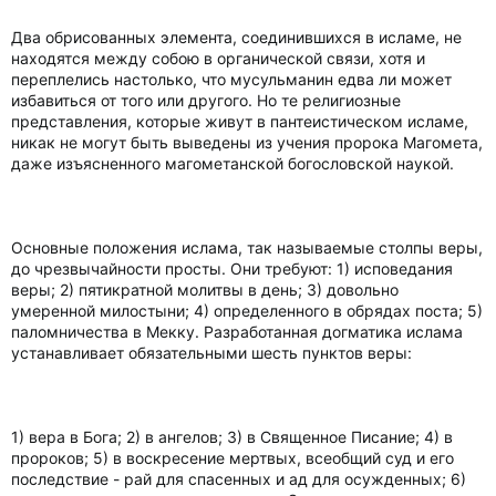
Два обрисованных элемента, соединившихся в исламе, не
находятся между собою в органической связи, хотя и
переплелись настолько, что мусульманин едва ли может
избавиться от того или другого. Но те религиозные
представления, которые живут в пантеистическом исламе,
никак не могут быть выведены из учения пророка Магомета,
даже изъясненного магометанской богословской наукой.
Основные положения ислама, так называемые столпы веры,
до чрезвычайности просты. Они требуют: 1) исповедания
веры; 2) пятикратной молитвы в день; 3) довольно
умеренной милостыни; 4) определенного в обрядах поста; 5)
паломничества в Мекку. Разработанная догматика ислама
устанавливает обязательными шесть пунктов веры:
1) вера в Бога; 2) в ангелов; 3) в Священное Писание; 4) в
пророков; 5) в воскресение мертвых, всеобщий суд и его
последствие - рай для спасенных и ад для осужденных; 6)