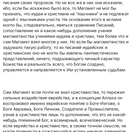
писания своих пророков. Но не все же в них они исказили,
ибо, если бы искажено было все, то Магомет не мог бы
признать, что иудеи и христиане не “язычники” и не подлежат
одной с язычниками участи. На основании этого в исламе
могло бы, следовательно, явиться сравнение Писаний,
сопоставление их и какое-нибудь дополнение учения
магометанства учениями иудеев и христиан, тем более что и
сам Магомет взял многое у них. Но если бы магометанство и
задумало такую работу, то из писаний иудейских и
христианских оно не могло бы извлечь пантеистических
представлений, ничего, подрывающего личный характер
Божества и реальность всего, что Богом создано,
управляется и направляется к Им установленным судьбам.
Сам Магомет если почти не знал христианства, то пережил
сильные воздействия еврейства, и в концепции Аллаха он
воспроизвел именно еврейское понятие о Боге-Иегове, о
Боге Авраама, Боге Личном, Создателе и Промыслителе,
узнав в христианстве лишь то дополнение, что это не какой-
нибудь племенной Бог, а всемирный, всечеловеческий. Но
если еврейство и христианство, в своем точном смысле, не
могли привнести в рождающийся ислам никаких элементов