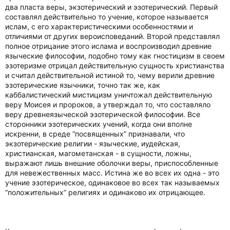
два пласта веры, экзотерический и эзотерический. Первый
составлял действительно то учение, которое называется
ислам, с его характеристическими особенностями и
отличиями от других вероисповеданий. Второй представлял
полное отрицание этого ислама и воспроизводил древние
языческие философии, подобно тому как гностицизм в своем
эзотеризме отрицал действительную сущность христианства
и считал действительной истиной то, чему верили древние
эзотерические язычники, точно так же, как
каббалистический мистицизм уничтожал действительную
веру Моисея и пророков, а утверждал то, что составляло
веру древнеязыческой эзотерической философии. Все
сторонники эзотерических учений, когда они вполне
искренни, в среде “посвященных” признавали, что
экзотерические религии - языческие, иудейская,
христианская, магометанская - в сущности, ложны,
выражают лишь внешние оболочки веры, приспособленные
для невежественных масс. Истина же во всех их одна - это
учение эзотерическое, одинаковое во всех так называемых
“положительных” религиях и одинаково их отрицающее.