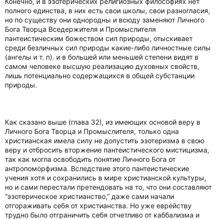
Конечно, и в эзотерических религиозных философиях нет
полного единства, в них есть свои школы, свои разногласия,
но по существу они однородны и всюду заменяют Личного
Бога Творца Вседержителя и Промыслителя
пантеистическим божеством сил природы, отыскивает
среди безличных сил природы какие-либо личностные силы
(ангелы и т. п). и в большей или меньшей степени видят в
самом человеке высшую реализацию духовных свойств,
лишь потенциально содержащихся в общей субстанции
природы.
Как сказано выше (глава 32), из имеющих основой веру в
Личного Бога Творца и Промыслителя, только одна
христианская имела силу не допустить эзотеризма в свою
веру и отбросить вторжение пантеистического мистицизма,
так как могла освободить понятие Личного Бога от
антропоморфизма. Вследствие этого пантеистические
учения хотя и сохранились в мире христианской культуры,
но и сами перестали претендовать на то, что они составляют
“эзотерическое христианство,” даже сами начали
отгораживать себя от христианства. Но уже еврейству
трудно было отграничить себя отчетливо от каббализма и