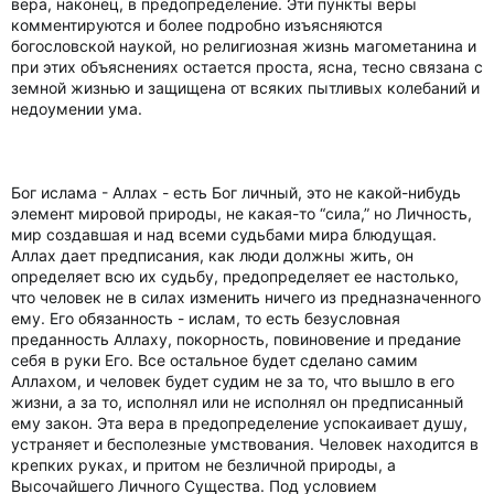
вера, наконец, в предопределение. Эти пункты веры
комментируются и более подробно изъясняются
богословской наукой, но религиозная жизнь магометанина и
при этих объяснениях остается проста, ясна, тесно связана с
земной жизнью и защищена от всяких пытливых колебаний и
недоумении ума.
Бог ислама - Аллах - есть Бог личный, это не какой-нибудь
элемент мировой природы, не какая-то “сила,” но Личность,
мир создавшая и над всеми судьбами мира блюдущая.
Аллах дает предписания, как люди должны жить, он
определяет всю их судьбу, предопределяет ее настолько,
что человек не в силах изменить ничего из предназначенного
ему. Его обязанность - ислам, то есть безусловная
преданность Аллаху, покорность, повиновение и предание
себя в руки Его. Все остальное будет сделано самим
Аллахом, и человек будет судим не за то, что вышло в его
жизни, а за то, исполнял или не исполнял он предписанный
ему закон. Эта вера в предопределение успокаивает душу,
устраняет и бесполезные умствования. Человек находится в
крепких руках, и притом не безличной природы, а
Высочайшего Личного Существа. Под условием