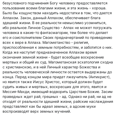
безусловного подчинения Богу человеку предоставляется
пользование всеми благами жизни, и эта жизнь - хороша.
Было бы кощунством находить недостатки в том, что дается
Аллахом. Закон, данный Аллахом, обеспечивает блага
здешней жизни. В ее реальности немыслимо усомниться,
ибо реальное Личное Существо - Аллах не может погружать
человека в какие-то фантасмагории, тем более что делает
его и соисполнителем Своих предначертаний по приведению
всех к вере в Аллаха. Магометанство - религия,
приспособленная к земным потребностям, и заботится о них.
Когда же наступит предназначенное Аллахом время
окончания земной жизни - будет всеобщее воскресение
мертвых и общий их суд. Магометанская эсхатология сходна
с христианскою, и в ней Личный характер Божества и
реальность человеческой личности остается выдержаны до
конца. Перед концом мира придет лжеучитель (Антихрист),
но явится также Иисус Христос, который должен будет
судить живых и мертвых, воскресших для этого, явится и
Мессия-Махди, имеющий водворить Царствие Божие. Засим
праведных ждет рай, грешных - ад. Однако ни рай, ни ад не
отходят от реальности здешней жизни, райские наслаждения
представляют как бы идеал земных, а адские муки
воспроизводят верх земных мучений.