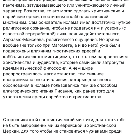
пантеизма, затушевывающего или уничтожающего личный
характер Божества, то это могли сделать христианские и
еврейские ереси, гностицизм и каббалистический
мистицизм. Сам основатель ислама имел достаточно чуткое
религиозное сознание, чтобы не поддаться им и усвоить (с
известной переработкой) лишь веяния действительного,
Авраамо-Моисеева, религиозного ощущения. Но арабы
вообще (не только при Магомете, а и до него) уже были
подвержены влияниям гностических ересей и
каббалистического мистицизма, то есть тем направлениям
христианства и иудейства, которые сами были затронуты
идеями языческой философии. А чем шире
распространялось магометанство, тем сильнее
воспринимало оно эти влияния, которые для своего
обоснования в исламе пользовались тем же способом
аллегорического чтения Писания, как ранее того для
утверждения среди еврейства и христианства.
Сторонники этой пантеистической мистики, для того чтобы
не быть выброшенными из еврейской и христианской
Церкви, для того чтобы не становиться чужаками среди