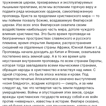
тружеников церкви, презираемых и эксплуатируемых
пышными прелатами, если мы вспомним горячую веру и
подвиги ряда монашеских орденов, самоотверженную
проповедь Христа за пределами христианского мира — то
мы поймем похвалу Божию, воздаваемую Фиатирской
церкви. Изо всех эпох Фиатирская охватила своим
воздействием наибольшую часть мира, дотоле чуждого
влияния христианства. Это было время проповеди на
безграничных пространствах славянского и русского
племени, время открытия Америки, распространения
сношений на отдаленные страны Африки, Южной Азии и т. д.
Проповедь начала доходить до Китая и Японии, охватывала
постепенно весь земной шар. А в то же время шла
неустанная внутренняя проповедь по всем странам Европы,
которая тогда завладевала всеми языческими странами,
обращая народы в христианство и властвуя над ними. С
одной стороны, это была эпоха железа и крови. Под
четвертою печатью Апокалипсиса означено выступление
«коня бледного», всадник которого — смерть, и за ним
следует ад, так что четвертая часть земли подверглась
умерщвлению. Войны и опустошения этих веков, среди
вражды христианских государств между собой и их войн
против «неверных», известны в истории. Фиатире сказано,
что ей будет дана «власть над язычниками», которых она