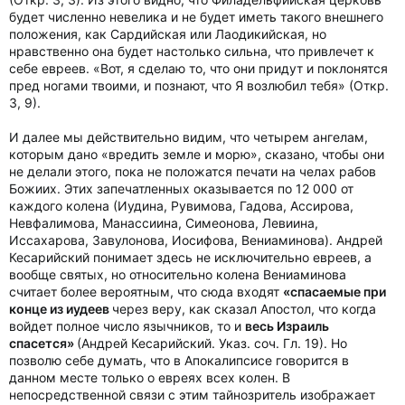
будет численно невелика и не будет иметь такого внешнего
положения, как Сардийская или Лаодикийская, но
нравственно она будет настолько сильна, что привлечет к
себе евреев. «Вот, я сделаю то, что они придут и поклонятся
пред ногами твоими, и познают, что Я возлюбил тебя» (Откр.
3, 9).
И далее мы действительно видим, что четырем ангелам,
которым дано «вредить земле и морю», сказано, чтобы они
не делали этого, пока не положатся печати на челах рабов
Божиих. Этих запечатленных оказывается по 12 000 от
каждого колена (Иудина, Рувимова, Гадова, Ассирова,
Невфалимова, Манассиина, Симеонова, Левиина,
Иссахарова, Завулонова, Иосифова, Вениаминова). Андрей
Кесарийский понимает здесь не исключительно евреев, а
вообще святых, но относительно колена Вениаминова
считает более вероятным, что сюда входят
«спасаемые при
конце из иудеев
через веру, как сказал Апостол, что когда
войдет полное число язычников, то и
весь Израиль
спасется»
(Андрей Кесарийский. Указ. соч. Гл. 19). Но
позволю себе думать, что в Апокалипсисе говорится в
данном месте только о евреях всех колен. В
непосредственной связи с этим тайнозритель изображает