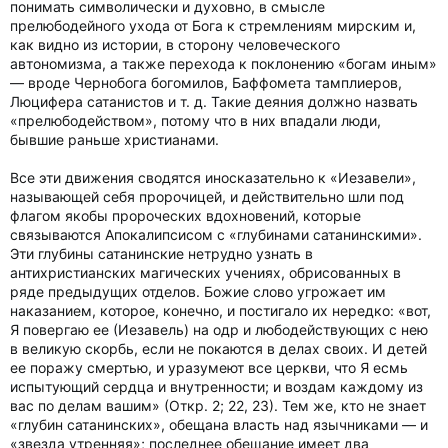
понимать символически и духовно, в смысле
прелюбодейного ухода от Бога к стремлениям мирским и,
как видно из истории, в сторону человеческого
автономизма, а также перехода к поклонению «богам иным»
— вроде Чернобога богомилов, Баффомета тамплиеров,
Люцифера сатанистов и т. д. Такие деяния должно назвать
«прелюбодейством», потому что в них впадали люди,
бывшие раньше христианами.
Все эти движения сводятся иносказательно к «Иезавели»,
называющей себя пророчицей, и действительно шли под
флагом якобы пророческих вдохновений, которые
связываются Апокалипсисом с «глубинами сатанинскими».
Эти глубины сатанинские нетрудно узнать в
антихристианских магических учениях, обрисованных в
ряде предыдущих отделов. Божие слово угрожает им
наказанием, которое, конечно, и постигало их нередко: «вот,
Я повергаю ее (Иезавель) на одр и любодействующих с нею
в великую скорбь, если не покаются в делах своих. И детей
ее поражу смертью, и уразумеют все церкви, что Я есмь
испытующий сердца и внутренности; и воздам каждому из
вас по делам вашим» (Откр. 2; 22, 23). Тем же, кто не знает
«глубин сатанинских», обещана власть над язычниками — и
«звезда утренняя»; последнее обещание имеет два