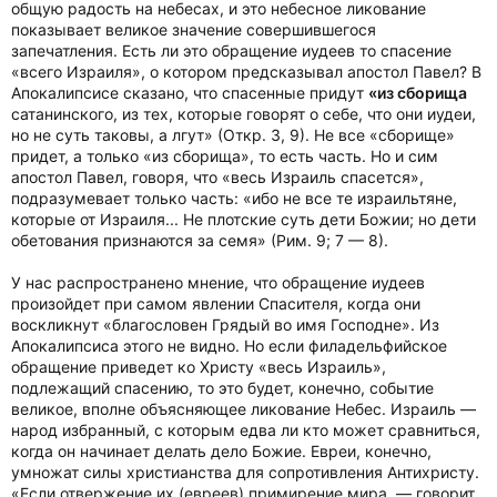
общую радость на небесах, и это небесное ликование
показывает великое значение совершившегося
запечатления. Есть ли это обращение иудеев то спасение
«всего Израиля», о котором предсказывал апостол Павел? В
Апокалипсисе сказано, что спасенные придут
«из сборища
сатанинского, из тех, которые говорят о себе, что они иудеи,
но не суть таковы, а лгут» (Откр. 3, 9). Не все «сборище»
придет, а только «из сборища», то есть часть. Но и сим
апостол Павел, говоря, что «весь Израиль спасется»,
подразумевает только часть: «ибо не все те израильтяне,
которые от Израиля... Не плотские суть дети Божии; но дети
обетования признаются за семя» (Рим. 9; 7 — 8).
У нас распространено мнение, что обращение иудеев
произойдет при самом явлении Спасителя, когда они
воскликнут «благословен Грядый во имя Господне». Из
Апокалипсиса этого не видно. Но если филадельфийское
обращение приведет ко Христу «весь Израиль»,
подлежащий спасению, то это будет, конечно, событие
великое, вполне объясняющее ликование Небес. Израиль —
народ избранный, с которым едва ли кто может сравниться,
когда он начинает делать дело Божие. Евреи, конечно,
умножат силы христианства для сопротивления Антихристу.
«Если отвержение их (евреев) примирение мира, — говорит