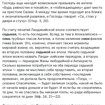
Господь еще находит возможным призывать ее ангела:
«Будь ревностен и покайся», и «побеждающему» дает место
на престоле Своем. А между тем время подходит все ближе
к окончательной развязке, и Господь говорит: «Се, стою у
двери и стучу» (Откр. 3, 20).
По счету печатей Лаодикийской эпохе соответствует
седьмая,
то есть последняя. Вслед за тем в Апокалипсисе —
семь
трубных гласов Ангелов, а потом излияние
семи
фиалов
гнева Божия. Это, конечно, отмечает также моменты
мировой жизни, но, вероятно, их нужно считать входящими
во вторую половину
седьмой
же эпохи. Начало седьмой
эпохи можно назвать Лаоди- кийским периодом, а вторую
половину — периодом Жены любодейной и Антихриста.
Сколько времени потребуется на оба периода седьмой
эпохи — едва ли мыслимо себе представить, но вторая
половина, включающая в себя собственно «последние
времена», не должна быть продолжительна. «Тогда, —
сказано Спасителем, — будет великая скорбь, какой не было
от начала мира доныне и не будет. И если бы не сократились
те дни, то не спаслась бы никакая плоть; но ради избранных
сократятся те дни» (Мф. 24; 21—22).