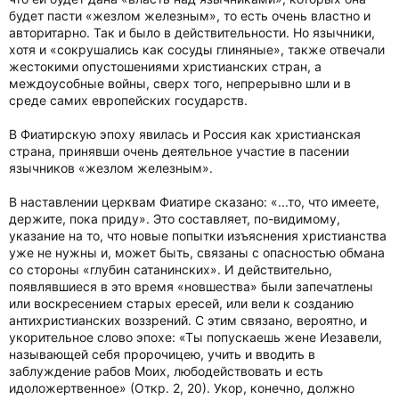
будет пасти «жезлом железным», то есть очень властно и
авторитарно. Так и было в действительности. Но язычники,
хотя и «сокрушались как сосуды глиняные», также отвечали
жестокими опустошениями христианских стран, а
междоусобные войны, сверх того, непрерывно шли и в
среде самих европейских государств.
В Фиатирскую эпоху явилась и Россия как христианская
страна, принявши очень деятельное участие в пасении
язычников «жезлом железным».
В наставлении церквам Фиатире сказано: «...то, что имеете,
держите, пока приду». Это составляет, по-видимому,
указание на то, что новые попытки изъяснения христианства
уже не нужны и, может быть, связаны с опасностью обмана
со стороны «глубин сатанинских». И действительно,
появлявшиеся в это время «новшества» были запечатлены
или воскресением старых ересей, или вели к созданию
антихристианских воззрений. С этим связано, вероятно, и
укорительное слово эпохе: «Ты попускаешь жене Иезавели,
называющей себя пророчицею, учить и вводить в
заблуждение рабов Моих, любодействовать и есть
идоложертвенное» (Откр. 2, 20). Укор, конечно, должно