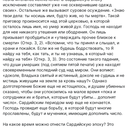
исключение составляют уже «не осквернившие одежд
своих». Остальные же вызывают суровое осуждение. «Знаю
твои дела: ты носишь имя, будто жив, но ты мертв». Такой
приговор произносится над этой церковью, в которой
осталось лишь имя, но умер живой дух. Господь не находит
для нее никакого утешения или ободрения. Он лишь
призывает пробудиться и «утверждать прочее близкое к
смерти» (Откр. 3, 2). «Вспомни, что ты принял и слышал, и
храни и покайся. Если же не будешь бодрствовать, то Я
найду на тебя, как тать, и ты не узнаешь, в который час
найду на тебя» (Откр. 3, 3). Это состояние такого падения,
что души умерших (под снятием пятой печати) уже находят
своевременным последний суд над миром. Они вопиют:
«доколе, Владыка святый и истинный, доколе не судишь и не
мстишь живущим на земле за кровь нашу?» Однако
долготерпение Божие еще не истощилось, и душам убиенных
сказано, чтобы они успокоились на малое время «пока и
сотрудники их и братья, которые будут убиты... дополнят
число». Сардийским периодом мир еще не кончается.
Господь провидит еще борьбу, в которой будут многие
прославлены, будут и мученики, имеющие дополнить число.
На какое время можно отнести Сардийскую эпоху? Это