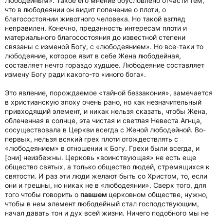
любодейным». Такое его мнение обусловлено отчасти тем,
что в любодеянии он видит попечение о плоти, о
благосостоянии животного человека. Но такой взгляд
неправилен. Конечно, преданность интересам плоти и
материального благосостояния до известной степени
связаны с изменой Богу, с «любодеянием». Но все-таки то
любодеяние, которое явит в себе Жена любодейная,
составляет нечто гораздо худшее. Любодеяние составляет
измену Богу ради какого-то «иного бога».
Это явление, порождаемое «тайной беззакония», замечается
в христианскую эпоху очень рано, но как незначительный
привходящий элемент, и никак нельзя сказать, чтобы Жена,
облеченная в солнце, эта чистая и светлая Невеста Агнца,
сосуществовала в Церкви всегда с Женой любодейной. Во-
первых, нельзя всякий грех плоти отождествлять с
«любодеянием» в отношении к Богу. Грехи были всегда, и
[они] неизбежны. Церковь «воинствующая» не есть еще
общество святых, а только общество людей, стремящихся к
святости. И раз эти люди желают быть со Христом, то, если
они и грешны, но никак не в «любодеянии». Сверх того, для
того чтобы говорить о
павшем
церковном обществе, нужно,
чтобы в нем элемент любодейный стал господствующим,
начал давать тон и дух всей жизни. Ничего подобного мы не