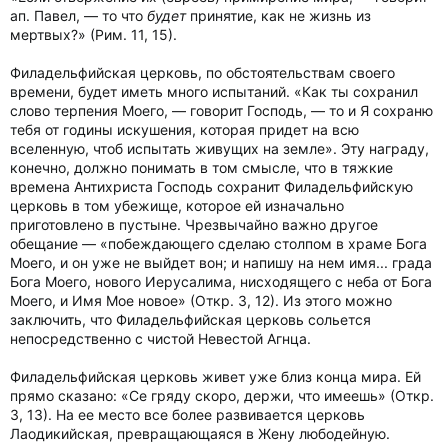
ап. Павел, — то что
будет
принятие, как не жизнь из
мертвых?» (Рим. 11, 15).
Филадельфийская церковь, по обстоятельствам своего
времени, будет иметь много испытаний. «Как ты сохранил
слово терпения Моего, — говорит Господь, — то и Я сохраню
тебя от годины искушения, которая придет на всю
вселенную, чтоб испытать живущих на земле». Эту награду,
конечно, должно понимать в том смысле, что в тяжкие
времена Антихриста Господь сохранит Филадельфийскую
церковь в том убежище, которое ей изначально
приготовлено в пустыне. Чрезвычайно важно другое
обещание — «побеждающего сделаю столпом в храме Бога
Моего, и он уже не выйдет вон; и напишу на нем имя... града
Бога Моего, нового Иерусалима, нисходящего с неба от Бога
Моего, и Имя Мое новое» (Откр. 3, 12). Из этого можно
заключить, что Филадельфийская церковь сольется
непосредственно с чистой Невестой Агнца.
Филадельфийская церковь живет уже близ конца мира. Ей
прямо сказано: «Се гряду скоро, держи, что имеешь» (Откр.
3, 13). На ее место все более развивается церковь
Лаодикийская, превращающаяся в Жену любодейную.