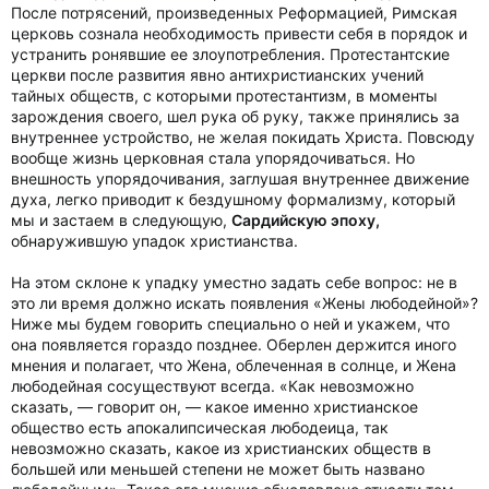
После потрясений, произведенных Реформацией, Римская
церковь сознала необходимость привести себя в порядок и
устранить ронявшие ее злоупотребления. Протестантские
церкви после развития явно антихристианских учений
тайных обществ, с которыми протестантизм, в моменты
зарождения своего, шел рука об руку, также принялись за
внутреннее устройство, не желая покидать Христа. Повсюду
вообще жизнь церковная стала упорядочиваться. Но
внешность упорядочивания, заглушая внутреннее движение
духа, легко приводит к бездушному формализму, который
мы и застаем в следующую,
Сардийскую эпоху,
обнаружившую упадок христианства.
На этом склоне к упадку уместно задать себе вопрос: не в
это ли время должно искать появления «Жены любодейной»?
Ниже мы будем говорить специально о ней и укажем, что
она появляется гораздо позднее. Оберлен держится иного
мнения и полагает, что Жена, облеченная в солнце, и Жена
любодейная сосуществуют всегда. «Как невозможно
сказать, — говорит он, — какое именно христианское
общество есть апокалипсическая любодеица, так
невозможно сказать, какое из христианских обществ в
большей или меньшей степени не может быть названо