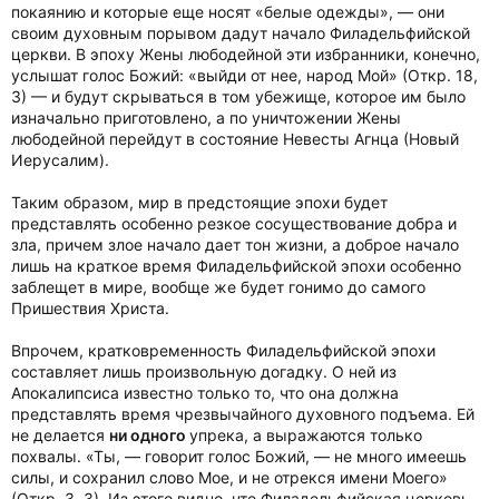
покаянию и которые еще носят «белые одежды», — они
своим духовным порывом дадут начало Филадельфийской
церкви. В эпоху Жены любодейной эти избранники, конечно,
услышат голос Божий: «выйди от нее, народ Мой» (Откр. 18,
3) — и будут скрываться в том убежище, которое им было
изначально приготовлено, а по уничтожении Жены
любодейной перейдут в состояние Невесты Агнца (Новый
Иерусалим).
Таким образом, мир в предстоящие эпохи будет
представлять особенно резкое сосуществование добра и
зла, причем злое начало дает тон жизни, а доброе начало
лишь на краткое время Филадельфийской эпохи особенно
заблещет в мире, вообще же будет гонимо до самого
Пришествия Христа.
Впрочем, кратковременность Филадельфийской эпохи
составляет лишь произвольную догадку. О ней из
Апокалипсиса известно только то, что она должна
представлять время чрезвычайного духовного подъема. Ей
не делается
ни одного
упрека, а выражаются только
похвалы. «Ты, — говорит голос Божий, — не много имеешь
силы, и сохранил слово Мое, и не отрекся имени Моего»
(Откр. 3, 3). Из этого видно, что Филадельфийская церковь