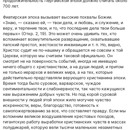
продолжительность Пергамской эпохи должно считать около
700 лет.
Фиатирская эпоха вызывает высокие похвалы Божии.
«Знаю, — сказано ей, — твои дела, и любовь, и служение, и
веру, и терпение твое, и то, что последние дела твои больше
первых» (Откр. 2, 19). Это может очень удивить тех, кто
вспоминает возмутительное развращение, охватывавшее
папский престол, жестокости инквизиции и т. п. Но, видно,
Христос судит не по-нашему и обращается не совсем к той
Церкви, которую мы считаем таковой официально. Он
смотрит не на поверхность событий, иногда не имевшую
ничего общего с христианством, а на души людей, и притом
не только иерархов и великих мира, а на тех, которые
действительно представляли верующего христианина эпохи.
Время тогда было суровое, варварское, чуждое
сентиментальности и слабонервности, так часто кажущихся
нам выражением добрых чувств. Но под корой суровой
внешности у людей этой эпохи жило могучее чувство
искренности, веры, благородство, готовность к
самопожертвованию за все, что составляет правду. Если мы
вспомним великое воодушевление крестовых походов,
гигантскую работу выработки христианских чувств в массах
полудикарей, которую вели тысячи маленьких незаметных