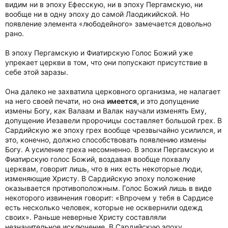
видим ни в эпоху Ефесскую, ни в эпоху Пергамскую, ни
вообще ни в одну эпоху до самой Лаодикийской. Но
появление элемента «любодейного» замечается довольно
рано.
В эпоху Пергамскую и Фиатирскую Голос Божий уже
упрекает церкви в том, что они попускают присутствие в
себе этой заразы.
Она далеко не захватила церковного организма, не налагает
на него своей печати, но она
имеется,
и это допущение
измены Богу, как Валаам и Валак научали изменять Ему,
допущение Иезавели пророчицы составляет большой грех. В
Сардийскую же эпоху грех вообще чрезвычайно усилился, и
это, конечно, должно способствовать появлению измены
Богу. А усиление греха несомненно. В эпохи Пергамскую и
Фиатирскую голос Божий, воздавая вообще похвалу
церквам, говорит лишь, что в них есть некоторые люди,
изменяющие Христу. В Сардийскую эпоху положение
оказывается противоположным. Голос Божий лишь в виде
некоторого извинения говорит: «Впрочем у тебя в Сардисе
есть несколько человек, которые не осквернили одежд
своих». Раньше неверные Христу составляли
незначительное исключение. В Сардийскую эпоху