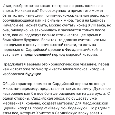
Итак, изображается какая-то страшная революционная
эпоха. Но какая же? По совокупности примет это может
быть только нынешняя политическо-социальная революция,
обрушивающаяся как на сильных мира, так и на Церковь.
Началом ее, может быть, можно считать конец XVIII века, но
она, очевидно, не закончилась и закончится только после
того, как ей подведут полные итоги настоящее время и
ближайшее будущее. Если так, то должно считать, что мы
находимся в эпоху снятия шестой печати, то есть на
переломе от Сардийской церкви к Филадельфийской, и
вступаем в
предпоследний
период мировой истории.
Предполагая верным это хронологическое указание, перед
нами стоят уже только три части Апокалипсиса, которые
изображают
будущее.
Общий характер времен от Сардийской церкви до конца
мира, по-видимому, представляет такую картину. Духовное
настроение как бы все больше раздвояется на два русла. С
одной стороны, Сардийская эпоха, по существу уже
мертвенная, конечно, создает материал для Лаодикийской
церкви, которая породит «Жену лю- бодейную». Но рядом с
этим все, которых Христос в Сардийскую эпоху зовет к