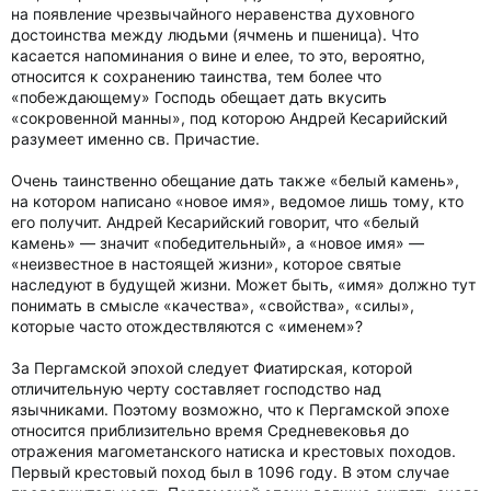
на появление чрезвычайного неравенства духовного
достоинства между людьми (ячмень и пшеница). Что
касается напоминания о вине и елее, то это, вероятно,
относится к сохранению таинства, тем более что
«побеждающему» Господь обещает дать вкусить
«сокровенной манны», под которою Андрей Кесарийский
разумеет именно св. Причастие.
Очень таинственно обещание дать также «белый камень»,
на котором написано «новое имя», ведомое лишь тому, кто
его получит. Андрей Кесарийский говорит, что «белый
камень» — значит «победительный», а «новое имя» —
«неизвестное в настоящей жизни», которое святые
наследуют в будущей жизни. Может быть, «имя» должно тут
понимать в смысле «качества», «свойства», «силы»,
которые часто отождествляются с «именем»?
За Пергамской эпохой следует Фиатирская, которой
отличительную черту составляет господство над
язычниками. Поэтому возможно, что к Пергамской эпохе
относится приблизительно время Средневековья до
отражения магометанского натиска и крестовых походов.
Первый крестовый поход был в 1096 году. В этом случае