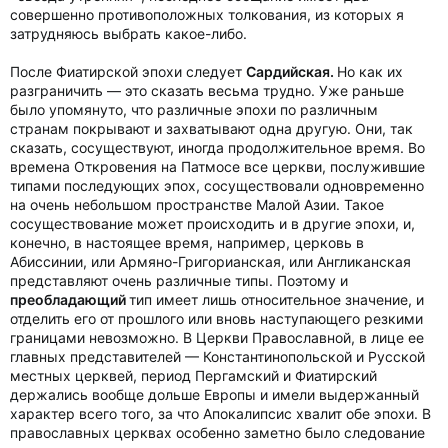
совершенно противоположных толкования, из которых я
затрудняюсь выбрать какое-либо.
После Фиатирской эпохи следует
Сардийская.
Но как их
разграничить — это сказать весьма трудно. Уже раньше
было упомянуто, что различные эпохи по различным
странам покрывают и захватывают одна другую. Они, так
сказать, сосуществуют, иногда продолжительное время. Во
времена Откровения на Патмосе все церкви, послужившие
типами последующих эпох, сосуществовали одновременно
на очень небольшом пространстве Малой Азии. Такое
сосуществование может происходить и в другие эпохи, и,
конечно, в настоящее время, например, церковь в
Абиссинии, или Армяно-Григорианская, или Англиканская
представляют очень различные типы. Поэтому и
преобладающий
тип имеет лишь относительное значение, и
отделить его от прошлого или вновь наступающего резкими
границами невозможно. В Церкви Православной, в лице ее
главных представителей — Константинопольской и Русской
местных церквей, период Пергамский и Фиатирский
держались вообще дольше Европы и имели выдержанный
характер всего того, за что Апокалипсис хвалит обе эпохи. В
православных церквах особенно заметно было следование