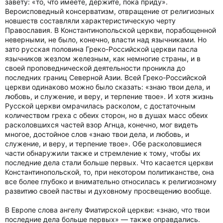
завету: «то, что имеете, держите, пока приду».
Вероисповедный консерватизм, отвращение от религиозных
новшеств составляли характеристическую черту
Православия. В Константинопольской церкви, порабощенной
неверными, не было, конечно, власти над язычниками. Но
зато русская половина Греко-Российской церкви пасла
язычников жезлом железным, как немногие страны, и в
своей проповеднической деятельности проникла до
последних границ Северной Азии. Всей Греко-Российской
церкви одинаково можно было сказать: «знаю твои дела, и
любовь, и служение, и веру, и терпение твое». И хотя жизнь
Русской церкви омрачилась расколом, с достаточным
количеством греха с обеих сторон, но в душах масс обеих
расколовшихся частей взор Агнца, конечно, мог видеть
многое, достойное слов «знаю твои дела, и любовь, и
служение, и веру, и терпение твое». Обе расколовшиеся
части обнаружили также и стремление к тому, чтобы их
последние дела стали больше первых. Что касается церкви
Константинопольской, то, при некотором политиканстве, она
все более глубоко и внимательно относилась к религиозному
развитию своей паствы и духовному просвещению вообще.
В Европе слова ангелу Фиатирской церкви: «знаю, что твои
последние дела больше первых» — также оправдались.