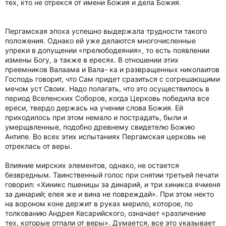
тех, кто не отрекся от имени Божия и дела Божия.
Пергамская эпоха успешно выдержала трудности такого
положения. Однако ей уже делаются многочисленные
упреки в допущении «прелюбодеяния», то есть появлении
измены Богу, а также в ересях. В отношении этих
преемников Валаама и Вала- ка и развращенных николаитов
Господь говорит, что Сам придет сразиться с согрешающими
мечом уст Своих. Надо полагать, что это осуществилось в
период Вселенских Соборов, когда Церковь победила все
ереси, твердо держась на учении слова Божия. Ей
приходилось при этом немало и пострадать, были и
умерщвленные, подобно древнему свидетелю Божию
Антипе. Во всех этих испытаниях Пергамская церковь не
отреклась от веры.
Влияние мирских элементов, однако, не остается
безвредным. Таинственный голос при снятии третьей печати
говорил: «Хиникс пшеницы за динарий, и три хиникса ячменя
за динарий; елея же и вина не повреждай». При этом некто
на вороном коне держит в руках мерило, которое, по
толкованию Андрея Кесарийского, означает «различение
тех, которые отпали от веры». Думается, все это указывает