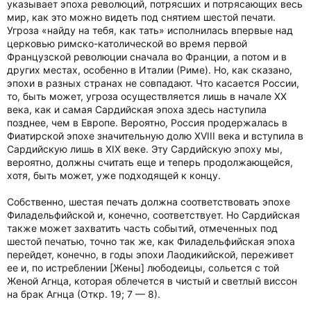
указывает эпоха революций, потрясших и потрясающих весь
мир, как это можно видеть под снятием шестой печати.
Угроза «найду на тебя, как тать» исполнилась впервые над
церковью римско-католической во время первой
Французской революции сначала во Франции, а потом и в
других местах, особенно в Италии (Риме). Но, как сказано,
эпохи в разных странах не совпадают. Что касается России,
то, быть может, угроза осуществляется лишь в начале XX
века, как и самая Сардийская эпоха здесь наступила
позднее, чем в Европе. Вероятно, Россия продержалась в
Фиатирской эпохе значительную долю XVIII века и вступила в
Сардийскую лишь в XIX веке. Эту Сардийскую эпоху мы,
вероятно, должны считать еще и теперь продолжающейся,
хотя, быть может, уже подходящей к концу.
Собственно, шестая печать должна соответствовать эпохе
Филадельфийской и, конечно, соответствует. Но Сардийская
также может захватить часть событий, отмеченных под
шестой печатью, точно так же, как Филадельфийская эпоха
перейдет, конечно, в годы эпохи Лаодикийской, переживет
ее и, по истреблении [Жены] любодеицы, сольется с той
Женой Агнца, которая облечется в чистый и светлый виссон
на брак Агнца (Откр. 19; 7 — 8).