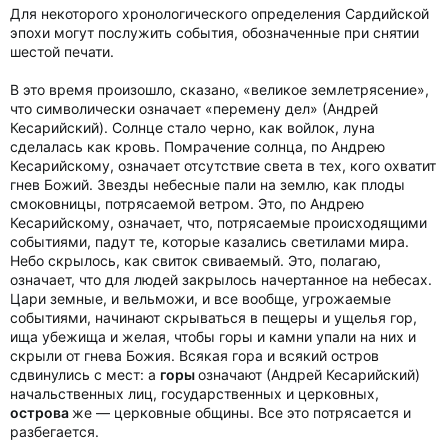
Для некоторого хронологического определения Сардийской
эпохи могут послужить события, обозначенные при снятии
шестой печати.
В это время произошло, сказано, «великое землетрясение»,
что символически означает «перемену дел» (Андрей
Кесарийский). Солнце стало черно, как войлок, луна
сделалась как кровь. Помрачение солнца, по Андрею
Кесарийскому, означает отсутствие света в тех, кого охватит
гнев Божий. Звезды небесные пали на землю, как плоды
смоковницы, потрясаемой ветром. Это, по Андрею
Кесарийскому, означает, что, потрясаемые происходящими
событиями, падут те, которые казались светилами мира.
Небо скрылось, как свиток свиваемый. Это, полагаю,
означает, что для людей закрылось начертанное на небесах.
Цари земные, и вельможи, и все вообще, угрожаемые
событиями, начинают скрываться в пещеры и ущелья гор,
ища убежища и желая, чтобы горы и камни упали на них и
скрыли от гнева Божия. Всякая гора и всякий остров
сдвинулись с мест: а
горы
означают (Андрей Кесарийский)
начальственных лиц, государственных и церковных,
острова
же — церковные общины. Все это потрясается и
разбегается.