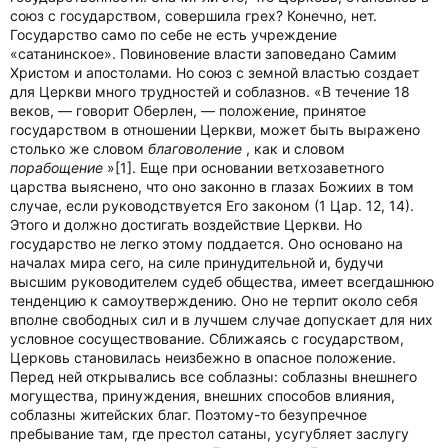
союз с государством, совершила грех? Конечно, нет.
Государство само по себе не есть учреждение
«сатанинское». Повиновение власти заповедано Самим
Христом и апостолами. Но союз с земной властью создает
для Церкви много трудностей и соблазнов. «В течение 18
веков, — говорит Оберлен, — положение, принятое
государством в отношении Церкви, может быть выражено
столько же словом
благоволение
, как и словом
порабощение
»[1]. Еще при основании ветхозаветного
царства выяснено, что оно законно в глазах Божиих в том
случае, если руководствуется Его законом (1 Цар. 12, 14).
Этого и должно достигать воздействие Церкви. Но
государство не легко этому поддается. Оно основано на
началах мира сего, на силе принудительной и, будучи
высшим руководителем судеб общества, имеет всегдашнюю
тенденцию к самоутверждению. Оно не терпит около себя
вполне свободных сил и в лучшем случае допускает для них
условное сосуществование. Сближаясь с государством,
Церковь становилась неизбежно в опасное положение.
Перед ней открывались все соблазны: соблазны внешнего
могущества, принуждения, внешних способов влияния,
соблазны житейских благ. Поэтому-то безупречное
пребывание там, где престол сатаны, усугубляет заслугу