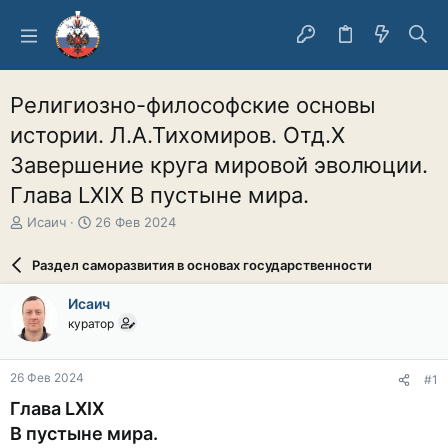
Религиозно-философские основы
истории. Л.А.Тихомиров. Отд.X
Завершение круга мировой эволюции.
Глава LXIX В пустыне мира.
А
Д
Исаич
26 Фев 2024
в
а
т
т
Раздел саморазвития в основах государственности
о
а
р
н
Исаич
т
а
куратор
е
ч
м
а
ы
л
26 Фев 2024
#1
а
Глава LXIX
В пустыне мира.