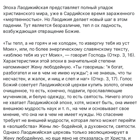
Эпоха Лаодикийская представляет полный упадок
христианского мира, уже в Сардийское время зараженного
«мертвенностью». Но Лаодикия делает новый шаг в этом
падении. Тут является безразличие, теп л ох ладность,
возбуждающая отвращение Божие.
«Ты тепл, а не горяч и не холоден, то извергну тебя из уст
Моих», или, по более энергическому славянскому тексту,
«изблюю тебя из уст Моих», — говорит Господь (Откр. 3, 16).
Характеристики этой эпохи в значительной степени
напоминают Жену любодейную. «Ты говоришь: “я богат,
разбогател и ни в чем не имею нужды”; а не знаешь, что ты
несчастен, и жалок, и нищ и слеп и наг» (Откр. 3, 17). Голос
Божий советует Лаодикийской церкви купить золото, огнем
очищенное, то есть, конечно, подвиги, прославляющие
мучеников, и белую одежду, то есть святость. Ничего этого
не хватает Лаодикийской эпохе, хотя, может быть, она имеет
внешнюю мудрость наук и т. п., на чем и основывает свое
мнение, что она ни в чем не имеет нужды. Но спасение
требует не внешней мудрости, которая легко может перейти
в «волшебства» Жены лю- бодейной, а духовности, святости.
Однако Лаодикийская церковь только эволюционирует в
Жену любодейную, но еще явно не отказалась от Христа, и