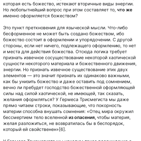
которая есть божество, истекают вторичные виды энергии.
Но любопытнейший вопрос при этом составляет то,
что же
именно оформляется божеством?
Это пункт преткновения для языческой мысли. Что-либо
бесформенное не может быть создано божеством, ибо
божество состоит в оформлении и упорядочении. С другой
стороны, если нет ничего, подлежащего оформлению, то нет
и места для действия божества. Отсюда логика требует
признать извечное сосуществование некоторой хаотической
сущности некоторого материала и божественного движения,
энергии. Но признать извечное существование этих двух
элементов — это значит признать их одинаково важными,
как бы унизить божество и даже оставить под сомнением,
вечно ли пребудет господство божественной оформляющей
силы над силой хаотической, не имеющей, так сказать,
желания оформляться? У Гермеса Трисмегиста мы даже
прямо читаем строки, показывающие, что покорность
материи способна внушать сомнения: «Отец мира окружил
бессмертием тело вселенной
из опасения,
чтобы материя,
желая разложиться, не возвратилась бы в беспорядок,
который ей свойственен»[6].