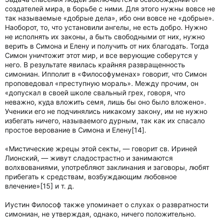
создателей мира, в борьбе с ними. Для этого нужны вовсе не
так называемые «добрые дела», ибо они вовсе не «добрые».
Наоборот, то, что установили ангелы, не есть добро. Нужно
не исполнять их законы, а быть свободными от них, нужно
верить в Симона и Елену и получить от них благодать. Тогда
Симон уничтожит этот мир, и все верующие соберутся у
него. В результате явилась крайняя развращенность
симониан. Ипполит в «Философуменах» говорит, что Симон
проповедовал «преступную мораль». Между прочим, он
«допускал в своей школе свальный грех, говоря, что
неважно, куда вложить семя, лишь бы оно было вложено».
Ученики его не подчинялись никакому закону, им не нужно
избегать ничего, называемого дурным, так как их спасало
простое верование в Симона и Елену[14].
«Мистические жрецы этой секты, — говорит св. Ириней
Лионский, — живут сладострастно и занимаются
волхвованиями, употребляют заклинания и заговоры, любят
прибегать к средствам, возбуждающим любовное
влечение»[15] и т. д.
Иустин Философ также упоминает о слухах о развратности
симониан, не утверждая, однако, ничего положительно.