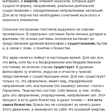
материал, и
энергия,
элемент мужской, который дает
сущности форму, направление, реальное деятельное
существование с определенным направлением эволюций.
Для акта творчества необходимо сочетание мужского и
женского элементов.
Сложное построение гностиков выдумано не совсем
произвольно. В отдельных системах были личные догадки и
фантазии. Но основа системы логически вытекает из
представления древней философии о
существовании,
бытии
и, в связи с этим, о понятии о божестве.
Эту идею нелегко поймут в настоящее время. Для нас все,
что
есть,
хотя бы и в бесформенном или бездейственном
состоянии, во всяком случае
существует.
В древних
философиях (у египтян, индусов и отчасти у греков)
представление о существующем иное. Для них существует
только то, что оформлено, имеет вид, определенное
направление сил, внутренние (по-нашему) законы: «логос»
Гераклита. Творчество состоит, собственно, в том, чтобы
дать это оформление, упорядочение, направление сил. Этот
процесс и есть дело божества, и даже точнее —
это есть
самое божество.
Божество не сотворяет из ничего даже
этого движения, а эманирует из себя. Из основной энергии,