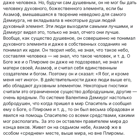
даже человека. Но, будучи сам душевным, он не мог бы дать
человеку духовного, божественного элемента, если бы
Ахамоф, вмешавшаяся в творение неведомо для самого
Демиурга, не вкладывала в некоторые души людей
духовный элемент. Эти люди выходили самыми лучшими, и
Демиург видел это, только не знал, отчего они лучше.
Вообще, как существо душевное, он совершенно не понимал
духовного элемента и даже в собственных созданиях не
понимал их идеи. Он творил небо, не зная, что такое небо,
составляя человека — не знал, что такое человек, и т. д. О
Боге же и о Плироме он даже не подозревал, не знал и
матери своей, Ахамоф, и считал себя единственным
создателем и богом. Поэтому он и сказал: «Я бог, и кроме
меня нет иного». В действительности даже люди выше его,
ибо обладают духовным элементом. Некоторые гностики
считали это ограниченное существо добродушным, другие —
очень вредным. По системе Валентина Демиург настолько
добродушен, что когда пришел в мир Спаситель и сообщил
ему о Боге, о Плироме и т. д., то он был весьма обрадован и
явился на помощь Спасителю со всеми средствами, какими
мог располагать. За это он оставлен правителем мира до
конца веков. Живет он на седьмом небе, Ахамоф же в
особом «среднем» месте, выше мира, но вне Плиромы.