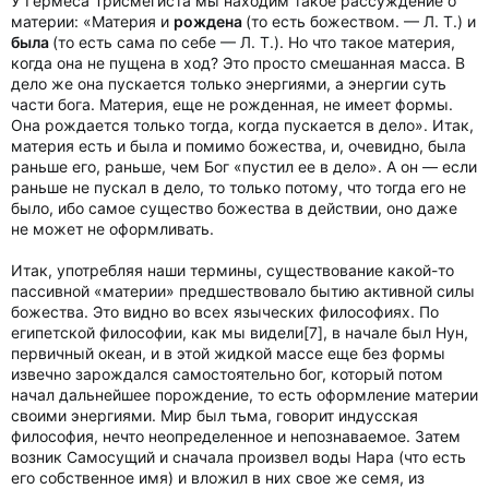
У Гермеса Трисмегиста мы находим такое рассуждение о
материи: «Материя и
рождена
(то есть божеством. — Л. Т.) и
была
(то есть сама по себе — Л. Т.). Но что такое материя,
когда она не пущена в ход? Это просто смешанная масса. В
дело же она пускается только энергиями, а энергии суть
части бога. Материя, еще не рожденная, не имеет формы.
Она рождается только тогда, когда пускается в дело». Итак,
материя есть и была и помимо божества, и, очевидно, была
раньше его, раньше, чем Бог «пустил ее в дело». А он — если
раньше не пускал в дело, то только потому, что тогда его не
было, ибо самое существо божества в действии, оно даже
не может не оформливать.
Итак, употребляя наши термины, существование какой-то
пассивной «материи» предшествовало бытию активной силы
божества. Это видно во всех языческих философиях. По
египетской философии, как мы видели[7], в начале был Нун,
первичный океан, и в этой жидкой массе еще без формы
извечно зарождался самостоятельно бог, который потом
начал дальнейшее порождение, то есть оформление материи
своими энергиями. Мир был тьма, говорит индусская
философия, нечто неопределенное и непознаваемое. Затем
возник Самосущий и сначала произвел воды Нара (что есть
его собственное имя) и вложил в них свое же семя, из