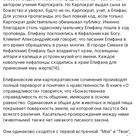
автором учения Карпократа. Но Карпократ выдал сына за
божество и уверял, будто не он, Карпократ, учит, а Епифан.
Для успеха пропаганды это был ловкий ход, если только
Карпократ действительно обманывал публику. Именно
благодаря столь чудесному мальчику Епифану пошла в ход
проповедь. Епифану поклонялись в Кефалонии как Богу.
Климент Александрийский говорит, что писания Епифана в
его время обращались в руках многих. В городе Симахе (в
Кефалонии) Епифану был воздвигнут храм, посвящены
алтари и капища и устроен музей его имени. Каждое
новолуние кефалонцы сходились в храм Епифана для
принесения ему жертв[16].
Епифановские или карпократовские сочинения производят
полный переворот в понятиях о нравственности. В книге «О
справедливости» говорится, что «Божественная
справедливость есть общение, имеющее в основе
равенство. Одинаковая и общая для животных и людей пища
покрывает поверхность земли, на которой они пасутся без
всякого различия. Касательно произрождения между ними
(животными) также нет никакого писаного закона.
Они одинаково сходятся с первой встречной. “Мое” и “Твое”,