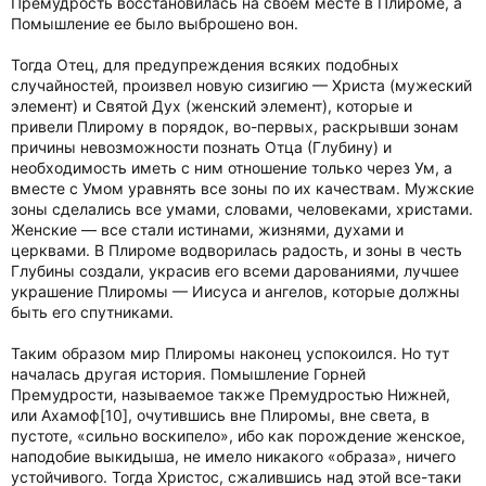
Премудрость восстановилась на своем месте в Плироме, а
Помышление ее было выброшено вон.
Тогда Отец, для предупреждения всяких подобных
случайностей, произвел новую сизигию — Христа (мужеский
элемент) и Святой Дух (женский элемент), которые и
привели Плирому в порядок, во-первых, раскрывши зонам
причины невозможности познать Отца (Глубину) и
необходимость иметь с ним отношение только через Ум, а
вместе с Умом уравнять все зоны по их качествам. Мужские
зоны сделались все умами, словами, человеками, христами.
Женские — все стали истинами, жизнями, духами и
церквами. В Плироме водворилась радость, и зоны в честь
Глубины создали, украсив его всеми дарованиями, лучшее
украшение Плиромы — Иисуса и ангелов, которые должны
быть его спутниками.
Таким образом мир Плиромы наконец успокоился. Но тут
началась другая история. Помышление Горней
Премудрости, называемое также Премудростью Нижней,
или Ахамоф[10], очутившись вне Плиромы, вне света, в
пустоте, «сильно воскипело», ибо как порождение женское,
наподобие выкидыша, не имело никакого «образа», ничего
устойчивого. Тогда Христос, сжалившись над этой все-таки