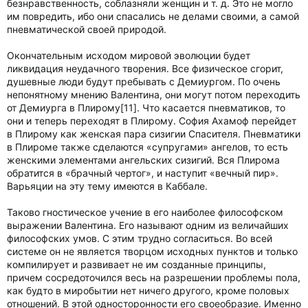
безнравственность, соблазняли женщин и т. д. Это не могло
им повредить, ибо они спасались не делами своими, а самой
пневматической своей природой.
Окончательным исходом мировой эволюции будет
ликвидация неудачного творения. Все физическое сгорит,
душевные люди будут пребывать с Демиургом. По очень
непонятному мнению Валентина, они могут потом переходить
от Демиурга в Плирому[11]. Что касается пневматиков, то
они и теперь переходят в Плирому. София Ахамоф перейдет
в Плирому как женская пара сизигии Спасителя. Пневматики
в Плироме также сделаются «супругами» ангелов, то есть
женскими элементами ангельских сизигий. Вся Плирома
обратится в «брачный чертог», и наступит «вечный пир».
Варьяции на эту тему имеются в Каббале.
Таково гностическое учение в его наиболее философском
выражении Валентина. Его называют одним из величайших
философских умов. С этим трудно согласиться. Во всей
системе он не является творцом исходных пунктов и только
компилирует и развивает не им созданные принципы,
причем сосредоточился весь на разрешении проблемы пола,
как будто в миробытии нет ничего другого, кроме половых
отношений. В этой односторонности его своеобразие. Именно