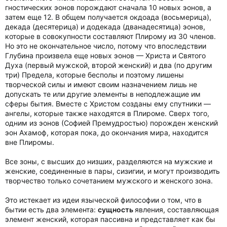
гностических эонов порождают сначала 10 новых эонов, а
затем еще 12. В общем получается окдоада (восьмерица),
декада (десятерица) и додекада (дванадесятица) эонов,
которые в совокупности составляют Плирому из 30 членов.
Но это не окончательное число, потому что впоследствии
Глубина произвела еще новых эонов — Христа и Святого
Духа (первый мужской, второй женский) и два (по другим
три) Предела, которые бесполы и поэтому лишены
творческой силы и имеют своим назначением лишь не
допускать те или другие элементы в неподлежащие им
сферы бытия. Вместе с Христом созданы ему спутники —
ангелы, которые также находятся в Плироме. Сверх того,
одним из эонов (Софией Премудростью) порожден женский
эон Ахамоф, которая пока, до окончания мира, находится
вне Плиромы.
Все зоны, с высших до низших, разделяются на мужские и
женские, соединенные в пары, сизигии, и могут производить
творчество только сочетанием мужского и женского зона.
Это истекает из идеи языческой философии о том, что в
бытии есть два элемента:
сущность
явления, составляющая
элемент женский, которая пассивна и представляет как бы