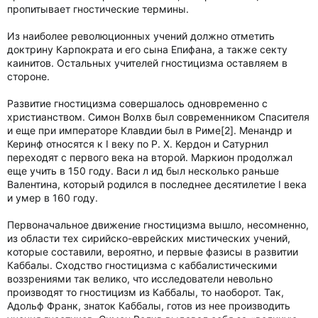
пропитывает гностические термины.
Из наиболее революционных учений должно отметить
доктрину Карпократа и его сына Епифана, а также секту
каинитов. Остальных учителей гностицизма оставляем в
стороне.
Развитие гностицизма совершалось одновременно с
христианством. Симон Волхв был современником Спасителя
и еще при императоре Клавдии был в Риме[2]. Менандр и
Керинф относятся к I веку по P. X. Кердон и Сатурнил
переходят с первого века на второй. Маркион продолжал
еще учить в 150 году. Васи л ид был несколько раньше
Валентина, который родился в последнее десятилетие I века
и умер в 160 году.
Первоначальное движение гностицизма вышло, несомненно,
из области тех сирийско-еврейских мистических учений,
которые составили, вероятно, и первые фазисы в развитии
Каббалы. Сходство гностицизма с каббалистическими
воззрениями так велико, что исследователи невольно
производят то гностицизм из Каббалы, то наоборот. Так,
Адольф Франк, знаток Каббалы, готов из нее производить