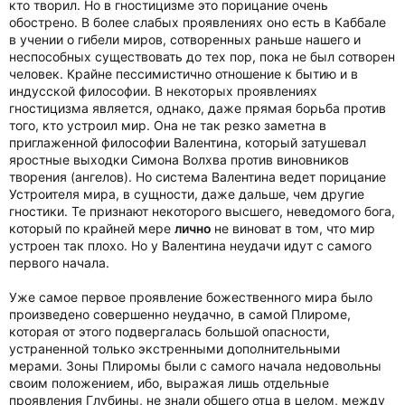
кто творил. Но в гностицизме это порицание очень
обострено. В более слабых проявлениях оно есть в Каббале
в учении о гибели миров, сотворенных раньше нашего и
неспособных существовать до тех пор, пока не был сотворен
человек. Крайне пессимистично отношение к бытию и в
индусской философии. В некоторых проявлениях
гностицизма является, однако, даже прямая борьба против
того, кто устроил мир. Она не так резко заметна в
приглаженной философии Валентина, который затушевал
яростные выходки Симона Волхва против виновников
творения (ангелов). Но система Валентина ведет порицание
Устроителя мира, в сущности, даже дальше, чем другие
гностики. Те признают некоторого высшего, неведомого бога,
который по крайней мере
лично
не виноват в том, что мир
устроен так плохо. Но у Валентина неудачи идут с самого
первого начала.
Уже самое первое проявление божественного мира было
произведено совершенно неудачно, в самой Плироме,
которая от этого подвергалась большой опасности,
устраненной только экстренными дополнительными
мерами. Зоны Плиромы были с самого начала недовольны
своим положением, ибо, выражая лишь отдельные
проявления Глубины, не знали общего отца в целом, между