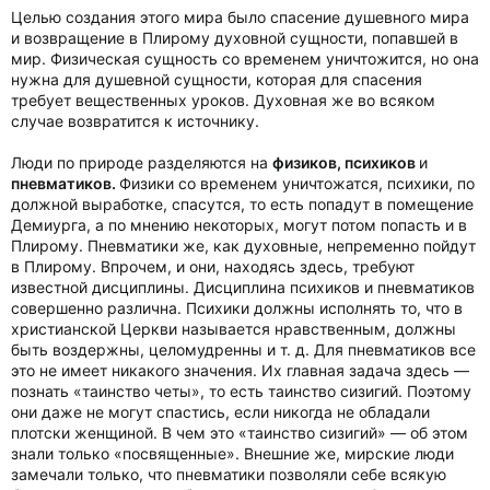
Целью создания этого мира было спасение душевного мира
и возвращение в Плирому духовной сущности, попавшей в
мир. Физическая сущность со временем уничтожится, но она
нужна для душевной сущности, которая для спасения
требует вещественных уроков. Духовная же во всяком
случае возвратится к источнику.
Люди по природе разделяются на
физиков, психиков
и
пневматиков.
Физики со временем уничтожатся, психики, по
должной выработке, спасутся, то есть попадут в помещение
Демиурга, а по мнению некоторых, могут потом попасть и в
Плирому. Пневматики же, как духовные, непременно пойдут
в Плирому. Впрочем, и они, находясь здесь, требуют
известной дисциплины. Дисциплина психиков и пневматиков
совершенно различна. Психики должны исполнять то, что в
христианской Церкви называется нравственным, должны
быть воздержны, целомудренны и т. д. Для пневматиков все
это не имеет никакого значения. Их главная задача здесь —
познать «таинство четы», то есть таинство сизигий. Поэтому
они даже не могут спастись, если никогда не обладали
плотски женщиной. В чем это «таинство сизигий» — об этом
знали только «посвященные». Внешние же, мирские люди
замечали только, что пневматики позволяли себе всякую