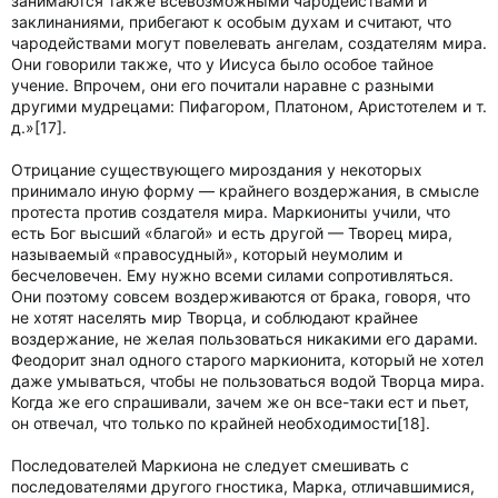
занимаются также всевозможными чародействами и
заклинаниями, прибегают к особым духам и считают, что
чародействами могут повелевать ангелам, создателям мира.
Они говорили также, что у Иисуса было особое тайное
учение. Впрочем, они его почитали наравне с разными
другими мудрецами: Пифагором, Платоном, Аристотелем и т.
д.»[17].
Отрицание существующего мироздания у некоторых
принимало иную форму — крайнего воздержания, в смысле
протеста против создателя мира. Маркиониты учили, что
есть Бог высший «благой» и есть другой — Творец мира,
называемый «правосудный», который неумолим и
бесчеловечен. Ему нужно всеми силами сопротивляться.
Они поэтому совсем воздерживаются от брака, говоря, что
не хотят населять мир Творца, и соблюдают крайнее
воздержание, не желая пользоваться никакими его дарами.
Феодорит знал одного старого маркионита, который не хотел
даже умываться, чтобы не пользоваться водой Творца мира.
Когда же его спрашивали, зачем же он все-таки ест и пьет,
он отвечал, что только по крайней необходимости[18].
Последователей Маркиона не следует смешивать с
последователями другого гностика, Марка, отличавшимися,