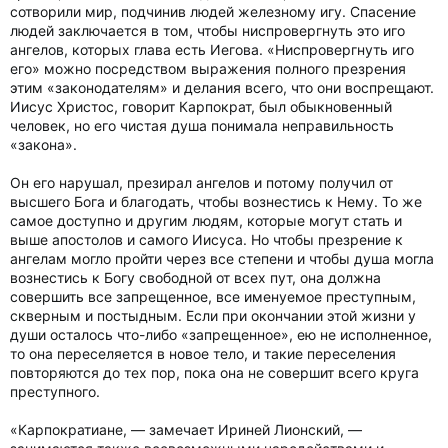
сотворили мир, подчинив людей железному игу. Спасение
людей заключается в том, чтобы ниспровергнуть это иго
ангелов, которых глава есть Иегова. «Ниспровергнуть иго
его» можно посредством выражения полного презрения
этим «законодателям» и делания всего, что они воспрещают.
Иисус Христос, говорит Карпократ, был обыкновенный
человек, но его чистая душа понимала неправильность
«закона».
Он его нарушал, презирал ангелов и потому получил от
высшего Бога и благодать, чтобы вознестись к Нему. То же
самое доступно и другим людям, которые могут стать и
выше апостолов и самого Иисуса. Но чтобы презрение к
ангелам могло пройти через все степени и чтобы душа могла
вознестись к Богу свободной от всех пут, она должна
совершить все запрещенное, все именуемое преступным,
скверным и постыдным. Если при окончании этой жизни у
души осталось что-либо «запрещенное», ею не исполненное,
то она переселяется в новое тело, и такие переселения
повторяются до тех пор, пока она не совершит всего круга
преступного.
«Карпократиане, — замечает Ириней Лионский, —