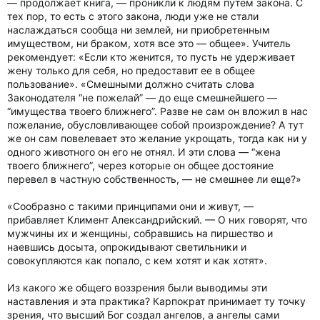
— продолжает книга, — проникли к людям путем закона. С
тех пор, то есть с этого закона, люди уже не стали
наслаждаться сообща ни землей, ни приобретенным
имуществом, ни браком, хотя все это — общее». Учитель
рекомендует: «Если кто женится, то пусть не удерживает
жену только для себя, но предоставит ее в общее
пользование». «Смешными должно считать слова
Законодателя “не пожелай” — до еще смешнейшего —
“имущества твоего ближнего”. Разве не сам он вложил в нас
пожелание, обусловливающее собой произрождение? А тут
же он сам повелевает это желание укрощать, тогда как ни у
одного животного он его не отнял. И эти слова — “жена
твоего ближнего”, через которые он общее достояние
перевел в частную собственность, — не смешнее ли еще?»
«Сообразно с такими принципами они и живут, —
прибавляет Климент Александрийский. — О них говорят, что
мужчины их и женщины, собравшись на пиршество и
наевшись досыта, опрокидывают светильники и
совокупляются как попало, с кем хотят и как хотят».
Из какого же общего воззрения были выводимы эти
наставления и эта практика? Карпократ принимает ту точку
зрения, что высший Бог создал ангелов, а ангелы сами