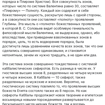
порядка в Плироме Христом). Вся совокупность эонов,
которых число по системе Валентина равно 30, составляет
«Плирому» — Полноту. Каждый зон содержит в себе
божественную сущность, раскрытую лишь с одной стороны,
а в совокупности они составляют «полноту» проявления
Глубины. Эта мысль о «полноте» божественных проявлений,
в которой В. С. Соловьев видит особливую гениальность
философской мысли Валентина, не выдержана, однако, ибо
впоследствии, при приведении взволнованных эонов в
порядок, цель, то есть водворение порядка, была
достигнута лишь уравнением качеств всех эонов, так что они
сделались совершенно одинаковыми, и становится
непонятным, зачем их нужно тридцать, а не один или два.
Эта система эонов совершенно тождественна с системой
каббалистических сефиротов. Есть разница в числе их. У
гностиков высших эонов 8, разделенных на четыре мужских
и четыре женских. В Каббале — 10 сефирот, также
разделенных на мужские и женские. Вероятно, на
гностическую систему повлияло то, что проявление высших
божеств Египта состояло также из 8 персон. Но как
сефироты Каббалы продолжают новое творение и египетская
восьмерица новыми порождениями развертывается до
бесконечного числа низших божеств, так и восемь