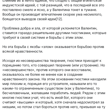
слияние их в нечто единое, что сходно с общей египетской
индуистской идеей, с той разницей, что в последней все это
поставлено смело и ясно, а у Валентина тонет в тумане.
Вообще он производит впечатление скорее ума несмелого,
боящегося выводов своей идеи[12].
Проблема добра и зла, от которой уклоняется Валентин,
ставится гораздо решительнее другими гностиками, которые
требуют в своей системе и борьбы с этим злом.
Но эта борьба с якобы «злом» оказывается борьбою против
всякой нравственности.
Исходя из несовершенства творения, гностики приходят к
порицанию того, кто совершил творение (или устроение). Но
«несовершенство», против которого они восставали,
оказывалось не более не менее как в создании
нравственного закона. На этом основании гностики находили
мир плохим и, порицая его устроителя, называли его то
каким-то ограниченным существом (как у Валентина), то
бесчеловечным, желавшим поработить людей. Рядом с этим
многие гностики учат, что есть иной бог, которого они
считают «высшим» и который, хотя сначала недосмотрел за
низшим, но потом стал бороться против него, призывая на ту