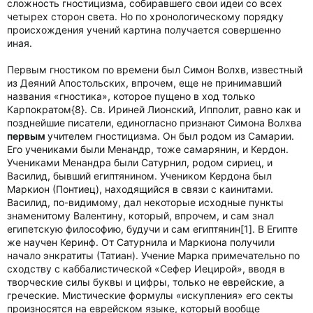
сложность гностицизма, собиравшего свои идеи со всех
четырех сторон света. Но по хронологическому порядку
происхождения учений картина получается совершенно
иная.
Первым гностиком по времени был Симон Волхв, известный
из Деяний Апостольских, впрочем, еще не принимавший
названия «гностика», которое пущено в ход только
Карпократом{8}. Св. Ириней Лионский, Ипполит, равно как и
позднейшие писатели, единогласно признают Симона Волхва
первым
учителем гностицизма. Он был родом из Самарии.
Его учениками были Менандр, тоже самарянин, и Кердон.
Учениками Менандра были Сатурнил, родом сириец, и
Василид, бывший египтянином. Учеником Кердона был
Маркион (Понтиец), находящийся в связи с каинитами.
Василид, по-видимому, дал некоторые исходные пункты
знаменитому Валентину, который, впрочем, и сам знал
египетскую философию, будучи и сам египтянин[1]. В Египте
же научен Керинф. От Сатурнила и Маркиона получили
начало энкратиты (Татиан). Учение Марка примечательно по
сходству с каббалистической «Сефер Иецирой», вводя в
творческие силы буквы и цифры, только не еврейские, а
греческие. Мистические формулы «искупления» его секты
произносятся на еврейском языке, который вообще