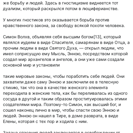
же борьбу и людей. Здесь в гностицизме виднеется тот
дуализм, который раскрылся потом в люциферианстве.
У многих гностиков это оказывается борьба против
нравственного закона, за свободу всякой похоти человека.
Симон Волхв, объявляя себя высшим богом[13], который
являлся иудеям в виде Спасителя, самарянам в виде Отца, а
прочим людям в виде Святого Духа, — открыл людям, что
имел соприсущую ему Мысль, Энною, посредством которой
создал мир архангелов и ангелов, а они уже сами создали
основной мир и установили
такие мировые законы, чтобы поработить себе людей. Они
захватили даже саму Энною и заключили ее в телесную
стихию, так что она в качестве женского элемента
переходила в женские тела, как бы переливалась из одного
сосуда в другой и таким образом проституировалась этими
создателями мира. Поэтому-то Симон, как высший бог, и
сошел наконец лично в мир, чтобы спасти свою Энною и
людей. Энною он нашел в Тире, в доме разврата, в виде
Елены, которая с тех пор и ходила с ним.
Задача спасения людей заключается в освобождении от