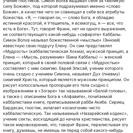
учения гностиков. Симон Волхв выдавал себя за «великую
силу Божию», под которой подразумевал именно «слово
Божие», в качестве чего он совмещал в себе все атрибуты
божества. «Я, — говорил он, — слово Бога, я обладаю
истинной красотой, я Утешитель, я всемогущ, я — все, что
есть в Боге». Тут, говорит Франк, нет ни одного выражения,
не соответствующего какой-нибудь «сефироте» Каббалы.
Симон Волхв называл божественной «мыслью» (Энноей)
известную свою подругу Елену. Он сам представлял
«Мудрость» (каббалистическая Хохма), мужской принцип, а
Елена — «Мысль, разумение» (Бина Каббалы) — женский
принцип, который в своей половой связи с «Мудростью»
составляет с ним сизигию. Еврей Элксай, учение которого
очень сходно с учением Симона, называет Дух (пневму)
сизигией Христа, который является мужским принципом. Он
рисует колоссальные пропорции его тела сходно с
изображением в «Зогаре» так называемой «Белой головы»,
а также с описанием Бога в «Алфавите», почитаемой
каббалистами книге, приписываемой рабби Акибе. Сириец
Бардесан, гностик, излагает космогонию чисто
каббалистическую. Так называемый «Назарейский кодекс»,
учение секты, восходящей до начала христианства, рисует
такое мировоззрение, что, говорит Франк, перелистывая эту
книгу, думаешь, не имеешь ли перед собой какого-нибудь