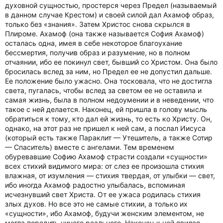
духовной сущностью, простерся через Предел (называемый
в данном случае Крестом) и своей силой дал Ахамоф образ,
только без «знания». Затем Христос снова скрылся в
Плироме. Ахамоф (она также называется София Ахамоф)
осталась одна, имея в себе некоторое благоухание
бессмертия, получив образ и разумение, но в полном
отчаянии, ибо ее покинул свет, бывший со Христом. Она было
бросилась вслед за ним, но Предел ее не допустил дальше.
Ее положение было ужасно. Она тосковала, что не достигла
света, пугалась, чтобы вслед за светом ее не оставила и
самая жизнь, была в полном недоумении и в неведении, что
такое с ней делается. Наконец, ей пришла в голову мысль
обратиться к тому, кто дал ей жизнь, то есть ко Христу. Он,
однако, на этот раз не пришел к ней сам, а послал Иисуса
(который есть также Параклит — Утешитель, а также Сотир
— Спаситель) вместе с ангелами. Тем временем
обуревавшие Софию Ахамоф страсти создали «сущности»
всех стихий видимого мира: от слез ее произошла стихия
влажная, от изумления — стихия твердая, от улыбки — свет,
ибо иногда Ахамоф радостно улыбалась, вспоминая
исчезнувший свет Христа. От ее ужаса родилась стихия
злых духов. Но все это не самые стихии, а только их
«сущности», ибо Ахамоф, будучи женским элементом, не
могла породить ничего реального. Наконец к ней явился