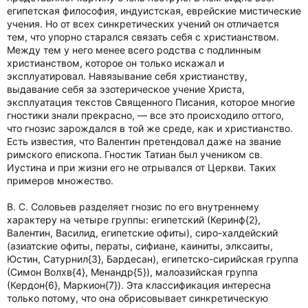
египетская философия, индуистская, еврейские мистические
учения. Но от всех синкретических учений он отличается
тем, что упорно старался связать себя с христианством.
Между тем у него менее всего родства с подлинным
христианством, которое он только искажал и
эксплуатировал. Навязывание себя христианству,
выдавание себя за эзотерическое учение Христа,
эксплуатация текстов Священного Писания, которое многие
гностики знали прекрасно, — все это происходило оттого,
что гнозис зарождался в той же среде, как и христианство.
Есть известия, что Валентин претендовал даже на звание
римского епископа. Гностик Татиан был учеником св.
Иустина и при жизни его не отрывался от Церкви. Таких
примеров множество.
В. С. Соловьев разделяет гнозис по его внутреннему
характеру на четыре группы: египетский (Керинф{2},
Валентин, Василид, египетские офиты), сиро-халдейский
(азиатские офиты, ператы, сифиане, каиниты, элксаиты,
Юстин, Сатурнил{3}, Бардесан), египетско-сирийская группа
(Симон Волхв{4}, Менандр{5}), малоазийская группа
(Кердон{6}, Маркион{7}). Эта классификация интересна
только потому, что она обрисовывает синкретическую