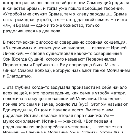
которого развилось золотое яйцо: в нем Самосущий родился
в качестве Брамы, и тогда уже пошло всеобщее творение.
«Утробой мне служит Брама, там я кладу зародыш... Брама
есть громадная утроба, а я — отец, дающий семя». Но и этот
«я», и Брама — одно и то же божество, только
разделившееся на два пола.
В гностической философии совершенно сходная концепция.
«В невидимых и неименуемых высотах, — излагает Ириней
Лионский, — сперва существовал какой-то совершенный
Эон (Всегда Сущий), которого называют Первоначалом,
Первоотцом и Глубиною...» Ему соприсуща была Мысль
(Энноя Симона Волхва), которую называют также Молчанием
и Благодатью.
...Эта глубина когда-то вздумала произвести из себя начало
всех вещей, и это произведение, как семя в утробу матери,
положила в сосуществовавшем ей Молчании. Последнее,
приняв это семя и зачав, родило Ум (нус). Этот Ум называют
Единородным, Отцом и Началом всего. Вместе с ним
родилась Истина, явилась вторая пара сизигий: Ум —
мужской элемент, Истина — женский. «Вот первая и
родоначальная пифагорейская четверица, — поясняет св.
Ириней, — Глубина и Молчание, Ум и Истина». Затем Ум и