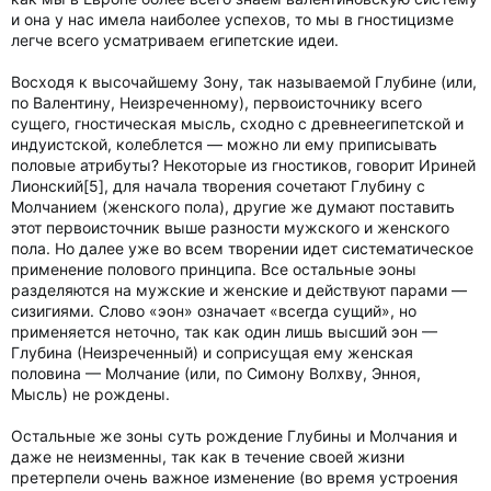
и она у нас имела наиболее успехов, то мы в гностицизме
легче всего усматриваем египетские идеи.
Восходя к высочайшему Зону, так называемой Глубине (или,
по Валентину, Неизреченному), первоисточнику всего
сущего, гностическая мысль, сходно с древнеегипетской и
индуистской, колеблется — можно ли ему приписывать
половые атрибуты? Некоторые из гностиков, говорит Ириней
Лионский[5], для начала творения сочетают Глубину с
Молчанием (женского пола), другие же думают поставить
этот первоисточник выше разности мужского и женского
пола. Но далее уже во всем творении идет систематическое
применение полового принципа. Все остальные эоны
разделяются на мужские и женские и действуют парами —
сизигиями. Слово «эон» означает «всегда сущий», но
применяется неточно, так как один лишь высший эон —
Глубина (Неизреченный) и соприсущая ему женская
половина — Молчание (или, по Симону Волхву, Энноя,
Мысль) не рождены.
Остальные же зоны суть рождение Глубины и Молчания и
даже не неизменны, так как в течение своей жизни
претерпели очень важное изменение (во время устроения