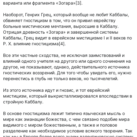
варианта или фрагмента «Зогара»[3].
Наоборот, Генрих Грец, который вообще не любит Каббалы,
обвиняет гностицизм в том, что он привил еврейству
больные мистические мечтания, выросшие в Каббалу.
Отрицая древность «Зогара» и завершенной системы
Каббалы, Грец видит в еврейском мистицизме I и II веков по
P. X. влияние гностицизма[4].
Все эти частные сходства, не исключая заимствований и
влияний одного учителя на другого или одного сочинения на
другое, не показывают, однако, действительного источника
гностических воззрений. Для того чтобы увидеть его, нужно
перенестись в глубь не только веков, но тысячелетий.
Из этого источника идут и гнозис, и тот еврейский
мистицизм, который выкристаллизировался впоследствии в
стройную Каббалу.
В основе гностицизма лежит типично языческая мысль о
мире как эманации божества, с чем связано подобие мира
видимого с миром божественным, а также и половое
разделение как необходимое условие всякого творения. Так
как мы в Европе более всего знаем валентиновскую систему