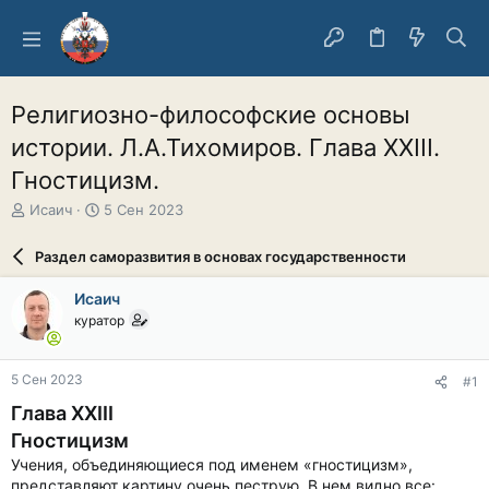
Религиозно-философские основы
истории. Л.А.Тихомиров. Глава XXIII.
Гностицизм.
А
Д
Исаич
5 Сен 2023
в
а
т
т
Раздел саморазвития в основах государственности
о
а
р
н
Исаич
т
а
куратор
е
ч
м
а
ы
л
5 Сен 2023
#1
а
Глава XXIII
Гностицизм
Учения, объединяющиеся под именем «гностицизм»,
представляют картину очень пеструю. В нем видно все: