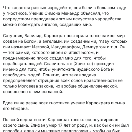
Что касается разных чародейств, они были в большом ходу
у гностиков. Ученик Симона Менандр объяснял, что
посредством преподаваемого им искусства чародейства
можно побеждать ангелов, создавших мир.
Сатурнил, Василид, Карпократ повторяли то же самое: мир
создан не Богом, а ангелами, им созданными, главу которых
они называют Иеговой, Иалдаваофом, Демиургом и т. д. Он
— тот самый, которого евреи считают Богом, и
преднамеренно плохо создал мир для того, чтобы
порабощать людей. Спаситель же (Христос) приходил
именно для того, чтобы уничтожить иудейского Бога и
освободить людей. Понятно, что такая задача
предопределяет отрицание всех основ нравственности не
только Моисеева закона, но вообще общечеловеческой,
совершенно с ним согласной.
Едва ли не резче всех гностиков учение Карпократа и сына
его Епифана.
По всей вероятности, Карпократ только эксплуатировал
своего сына. Епифан умер 17 лет от роду, и, как бы он ни был
способен, едва ли мыслимо предположить, чтобы он был