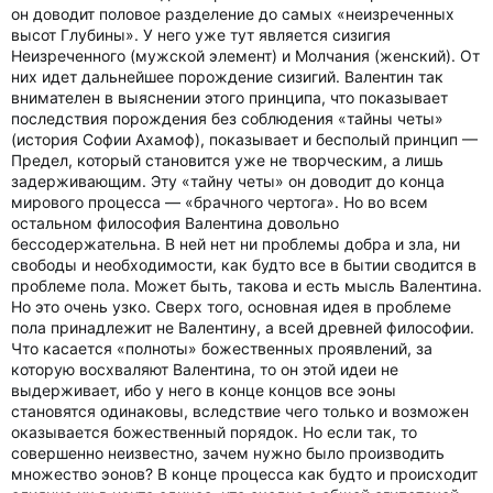
он доводит половое разделение до самых «неизреченных
высот Глубины». У него уже тут является сизигия
Неизреченного (мужской элемент) и Молчания (женский). От
них идет дальнейшее порождение сизигий. Валентин так
внимателен в выяснении этого принципа, что показывает
последствия порождения без соблюдения «тайны четы»
(история Софии Ахамоф), показывает и бесполый принцип —
Предел, который становится уже не творческим, а лишь
задерживающим. Эту «тайну четы» он доводит до конца
мирового процесса — «брачного чертога». Но во всем
остальном философия Валентина довольно
бессодержательна. В ней нет ни проблемы добра и зла, ни
свободы и необходимости, как будто все в бытии сводится в
проблеме пола. Может быть, такова и есть мысль Валентина.
Но это очень узко. Сверх того, основная идея в проблеме
пола принадлежит не Валентину, а всей древней философии.
Что касается «полноты» божественных проявлений, за
которую восхваляют Валентина, то он этой идеи не
выдерживает, ибо у него в конце концов все эоны
становятся одинаковы, вследствие чего только и возможен
оказывается божественный порядок. Но если так, то
совершенно неизвестно, зачем нужно было производить
множество эонов? В конце процесса как будто и происходит