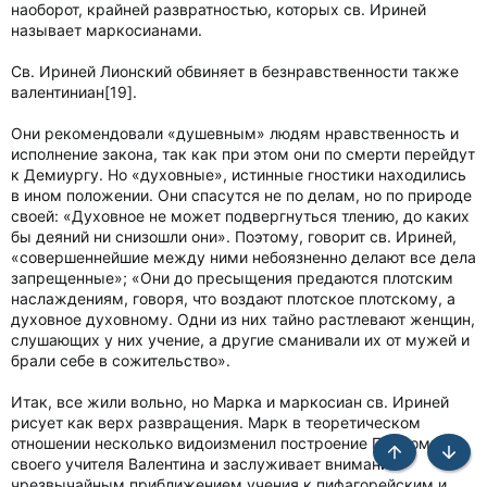
наоборот, крайней развратностью, которых св. Ириней
называет маркосианами.
Св. Ириней Лионский обвиняет в безнравственности также
валентиниан[19].
Они рекомендовали «душевным» людям нравственность и
исполнение закона, так как при этом они по смерти перейдут
к Демиургу. Но «духовные», истинные гностики находились
в ином положении. Они спасутся не по делам, но по природе
своей: «Духовное не может подвергнуться тлению, до каких
бы деяний ни снизошли они». Поэтому, говорит св. Ириней,
«совершеннейшие между ними небоязненно делают все дела
запрещенные»; «Они до пресыщения предаются плотским
наслаждениям, говоря, что воздают плотское плотскому, а
духовное духовному. Одни из них тайно растлевают женщин,
слушающих у них учение, а другие сманивали их от мужей и
брали себе в сожительство».
Итак, все жили вольно, но Марка и маркосиан св. Ириней
рисует как верх развращения. Марк в теоретическом
отношении несколько видоизменил построение Плиромы
Сверху
Снизу
своего учителя Валентина и заслуживает внимания
чрезвычайным приближением учения к пифагорейским и