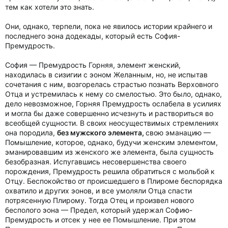
тем как хотели это знать.
Они, однако, терпели, пока не явилось истории крайнего и
последнего эона додекады, который есть София-
Премудрость.
София — Премудрость Горняя, элемент женский,
находилась в сизигии с эоном Желанным, но, не испытав
сочетания с ним, возгорелась страстью познать Верховного
Отца и устремилась к нему со смелостью. Это было, однако,
дело невозможное, Горняя Премудрость ослабела в усилиях
и могла бы даже совершенно исчезнуть и раствориться во
всеобщей сущности. В своих неосуществимых стремлениях
она породила,
без мужского элемента,
свою эманацию —
Помышление, которое, однако, будучи женским элементом,
эманировавшим из женского же элемента, была сущность
безобразная. Испугавшись несовершенства своего
порождения, Премудрость решила обратиться с мольбой к
Отцу. Беспокойство от происшедшего в Плироме беспорядка
охватило и других эонов, и все умоляли Отца спасти
потрясенную Плирому. Тогда Отец и произвел нового
бесполого эона — Предел, который удержал Софию-
Премудрость и отсек у нее ее Помышление. При этом