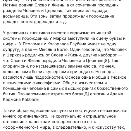
Истина родили Слово и Жизнь, а от сочетания последних
рождены Человек и Церковь. Так явилась окдоада,
восьмерица. Эти эоны затем продолжали порождение
декады, потом додекады и т. д.
У различных гностиков имеются видоизменения этой
системы порождений. У Марка выступили на сцену буквы и
цифры. У Птоломея и Колорваса Глубина имеет не одну
супругу, а две — Мысль и Волю. Одни говорили, что Человек
и Церковь родились от Слова и Жизни, другие наоборот —
что Слово и Жизнь породили Человека и Церковь[8]. Так
спорили они, по насмешливому замечанию св. Иринея,
«словно сами были акушерками при родах». Но споры
касаются лишь подробностей. Основа одна и обща в гнозисе
с языческими философиями. Обще с язычеством и
помещение человека в самых высших рангах божественного
бытия. Это напоминает «третьего бога»[9] египтян и Адама
Кадмона Каббалы.
Таким образом, исходные пункты гностицизма не заключают
ничего оригинального. Не оригинально и отрицательное
отношение к качествам сотворенного (то есть
«оформленного») мира, а следовательно, и к искусству тех,