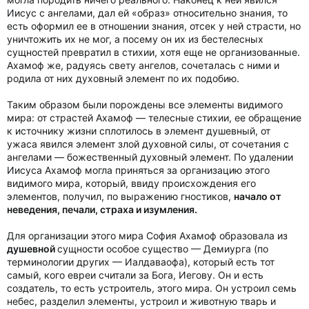
Иисус с ангелами, дал ей «образ» относительно знания, то
есть оформил ее в отношении знания, отсек у ней страсти, но
уничтожить их не мог, а посему он их из бестелесных
сущностей превратил в стихии, хотя еще не организованные.
Ахамоф же, радуясь свету ангелов, сочеталась с ними и
родила от них духовный элемент по их подобию.
Таким образом были порождены все элементы видимого
мира: от страстей Ахамоф — телесные стихии, ее обращение
к источнику жизни сплотилось в элемент душевный, от
ужаса явился элемент злой духовной силы, от сочетания с
ангелами — божественный духовный элемент. По удалении
Иисуса Ахамоф могла приняться за организацию этого
видимого мира, который, ввиду происхождения его
элементов, получил, по выражению гностиков,
начало от
неведения, печали, страха и изумления.
Для организации этого мира София Ахамоф образовала из
душевной
сущности особое существо — Демиурга (по
терминологии других — Иалдаваофа), который есть тот
самый, кого евреи считали за Бога, Иегову. Он и есть
создатель, то есть устроитель, этого мира. Он устроил семь
небес, разделил элементы, устроил и животную тварь и