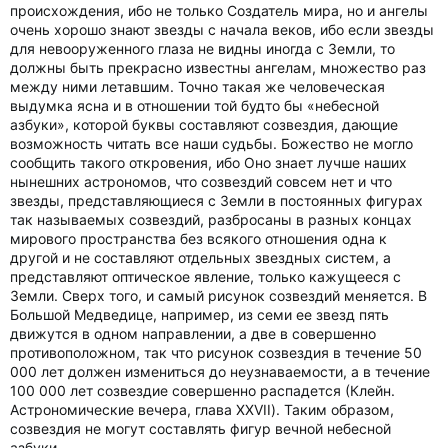
происхождения, ибо не только Создатель мира, но и ангелы
очень хорошо знают звезды с начала веков, ибо если звезды
для невооруженного глаза не видны иногда с Земли, то
должны быть прекрасно известны ангелам, множество раз
между ними летавшим. Точно такая же человеческая
выдумка ясна и в отношении той будто бы «небесной
азбуки», которой буквы составляют созвездия, дающие
возможность читать все наши судьбы. Божество не могло
сообщить такого откровения, ибо Оно знает лучше наших
нынешних астрономов, что созвездий совсем нет и что
звезды, представляющиеся с Земли в постоянных фигурах
так называемых созвездий, разбросаны в разных концах
мирового пространства без всякого отношения одна к
другой и не составляют отдельных звездных систем, а
представляют оптическое явление, только кажущееся с
Земли. Сверх того, и самый рисунок созвездий меняется. В
Большой Медведице, например, из семи ее звезд пять
движутся в одном направлении, а две в совершенно
противоположном, так что рисунок созвездия в течение 50
000 лет должен измениться до неузнаваемости, а в течение
100 000 лет созвездие совершенно распадется (Клейн.
Астрономические вечера, глава XXVII). Таким образом,
созвездия не могут составлять фигур вечной небесной
азбуки.