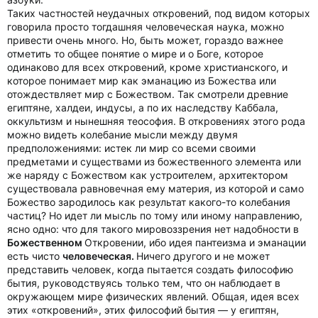
Таких частностей неудачных откровений, под видом которых
говорила просто тогдашняя человеческая наука, можно
привести очень много. Но, быть может, гораздо важнее
отметить то общее понятие о мире и о Боге, которое
одинаково для всех откровений, кроме христианского, и
которое понимает мир как эманацию из Божества или
отождествляет мир с Божеством. Так смотрели древние
египтяне, халдеи, индусы, а по их наследству Каббала,
оккультизм и нынешняя теософия. В откровениях этого рода
можно видеть колебание мысли между двумя
предположениями: истек ли мир со всеми своими
предметами и существами из божественного элемента или
же наряду с Божеством как устроителем, архитектором
существовала равновечная ему материя, из которой и само
Божество зародилось как результат какого-то колебания
частиц? Но идет ли мысль по тому или иному направлению,
ясно одно: что для такого мировоззрения нет надобности в
Божественном
Откровении, ибо идея пантеизма и эманации
есть чисто
человеческая.
Ничего другого и не может
представить человек, когда пытается создать философию
бытия, руководствуясь только тем, что он наблюдает в
окружающем мире физических явлений. Общая, идея всех
этих «откровений», этих философий бытия — у египтян,