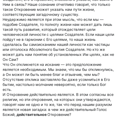
Ним в связь? Наше сознание отчетливо говорит, что только
такое Откровение может указать нам пути жизни,
соответствующие загадочному существу.
Неудержимо является при этом мысль, что если мы —
подобие Создателя, то полноту жизни нам может дать лишь
такой путь развития, который отождествляет цели
человеческой личности с целями Создателя. Если наши цели
пойдут не в гармонии с Его целями, то наша жизнь
сделалась бы самоисканием нашей личности как частицы
или отголоска Абсолютного Бытия Создателя. Но кто же
может дать нам понятие об установленных Им целях, как не
Он Сам?
Что Он откликнется на искание — это предположение
является необходимым. Мы знаем, что мы бы откликнулись,
а Он может ли быть менее благ и отзывчив, чем мы?
Отсутствие отклика заставляло бы даже усомниться в Его
бытии, настолько молчание невероятно, если только Бог
есть.
И Откровение действительно является. В этом согласны все
религии, но эти откровения, на которых они утверждаются,
говорят нам не одно и то же, так что перед нашим разумом
является новая загадка: в чем же действительный Голос
Божий,
действительное
Откровение?