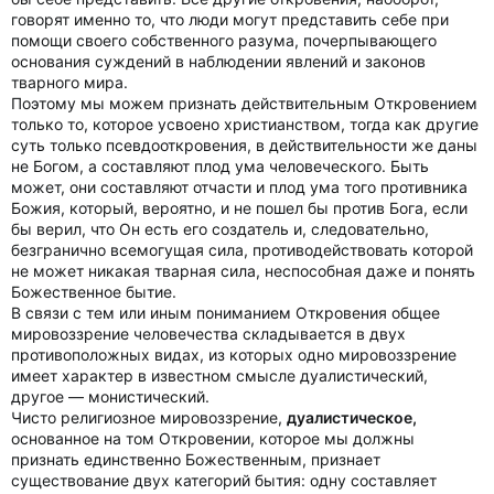
говорят именно то, что люди могут представить себе при
помощи своего собственного разума, почерпывающего
основания суждений в наблюдении явлений и законов
тварного мира.
Поэтому мы можем признать действительным Откровением
только то, которое усвоено христианством, тогда как другие
суть только псевдооткровения, в действительности же даны
не Богом, а составляют плод ума человеческого. Быть
может, они составляют отчасти и плод ума того противника
Божия, который, вероятно, и не пошел бы против Бога, если
бы верил, что Он есть его создатель и, следовательно,
безгранично всемогущая сила, противодействовать которой
не может никакая тварная сила, неспособная даже и понять
Божественное бытие.
В связи с тем или иным пониманием Откровения общее
мировоззрение человечества складывается в двух
противоположных видах, из которых одно мировоззрение
имеет характер в известном смысле дуалистический,
другое — монистический.
Чисто религиозное мировоззрение,
дуалистическое,
основанное на том Откровении, которое мы должны
признать единственно Божественным, признает
существование двух категорий бытия: одну составляет