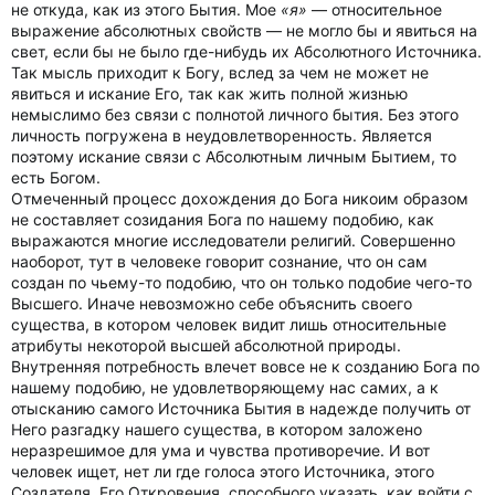
не откуда, как из этого Бытия. Мое
«я»
— относительное
выражение абсолютных свойств — не могло бы и явиться на
свет, если бы не было где-нибудь их Абсолютного Источника.
Так мысль приходит к Богу, вслед за чем не может не
явиться и искание Его, так как жить полной жизнью
немыслимо без связи с полнотой личного бытия. Без этого
личность погружена в неудовлетворенность. Является
поэтому искание связи с Абсолютным личным Бытием, то
есть Богом.
Отмеченный процесс дохождения до Бога никоим образом
не составляет созидания Бога по нашему подобию, как
выражаются многие исследователи религий. Совершенно
наоборот, тут в человеке говорит сознание, что он сам
создан по чьему-то подобию, что он только подобие чего-то
Высшего. Иначе невозможно себе объяснить своего
существа, в котором человек видит лишь относительные
атрибуты некоторой высшей абсолютной природы.
Внутренняя потребность влечет вовсе не к созданию Бога по
нашему подобию, не удовлетворяющему нас самих, а к
отысканию самого Источника Бытия в надежде получить от
Него разгадку нашего существа, в котором заложено
неразрешимое для ума и чувства противоречие. И вот
человек ищет, нет ли где голоса этого Источника, этого
Создателя, Его Откровения, способного указать, как войти с