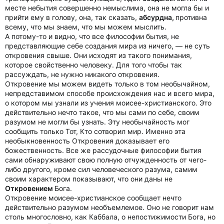
месте небытия совершенно немыслима, она не могла бы и
прийти ему в голову, она, так сказать,
абсурдна,
противна
всему, что мы знаем, что мы можем мыслить.
А потому-то и видно, что все философии бытия, не
представляющие себе создания мира из ничего, — не суть
откровения свыше. Они исходят из такого понимания,
которое свойственно человеку. Для того чтобы так
рассуждать, не нужно никакого откровения.
Откровение мы можем видеть только в том необычайном,
непредставимом способе происхождения нас и всего мира,
о котором мы узнали из учения моисее-христианского. Это
действительно нечто такое, что мы сами по себе, своим
разумом не могли бы узнать. Эту необычайность мог
сообщить только Тот, Кто сотворил мир. Именно эта
необыкновенность Откровения доказывает его
божественность. Все же рассудочные философии бытия
сами обнаруживают свою полную отчужденность от чего-
либо другого, кроме сил человеческого разума, самим
своим характером показывают, что они даны не
Откровением
Бога.
Откровение моисее-христианское сообщает нечто
действительно разумом необъемлемое. Оно не говорит нам
столь многословно, как Каббала, о непостижимости Бога, но