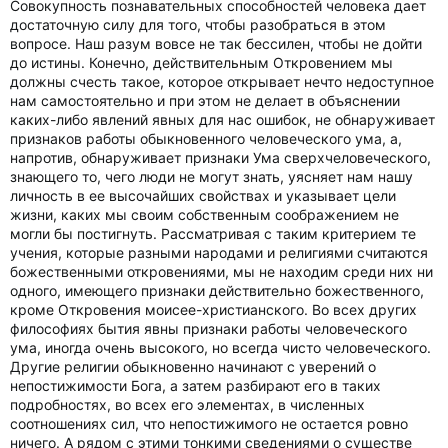
Совокупность познавательных способностей человека дает
достаточную силу для того, чтобы разобраться в этом
вопросе. Наш разум вовсе не так бессилен, чтобы не дойти
до истины. Конечно, действительным Откровением мы
должны счесть такое, которое открывает нечто недоступное
нам самостоятельно и при этом не делает в объяснении
каких-либо явлений явных для нас ошибок, не обнаруживает
признаков работы обыкновенного человеческого ума, а,
напротив, обнаруживает признаки Ума сверхчеловеческого,
знающего то, чего люди не могут знать, уясняет нам нашу
личность в ее высочайших свойствах и указывает цели
жизни, каких мы своим собственным соображением не
могли бы постигнуть. Рассматривая с таким критерием те
учения, которые разными народами и религиями считаются
божественными откровениями, мы не находим среди них ни
одного, имеющего признаки действительно божественного,
кроме Откровения моисее-христианского. Во всех других
философиях бытия явны признаки работы человеческого
ума, иногда очень высокого, но всегда чисто человеческого.
Другие религии обыкновенно начинают с уверений о
непостижимости Бога, а затем разбирают его в таких
подробностях, во всех его элементах, в численных
соотношениях сил, что непостижимого не остается ровно
ничего. А рядом с этими тонкими сведениями о существе