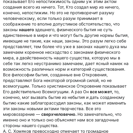
показывает Его непостижимость одним уж этим актом
создания всего из ничего. Тот, Кто создал мир из ничего,
конечно, непостижим. Но это не противоречит разуму
человеческому, если только разум принимает в
соображение то вполне допустимое обстоятельство, что
законы
нашего
здешнего, физического бытия не суть
единственные в мире и что могут быть другие нормы бытия,
имеющие не такие, как наши, законы. Это разум легко себе
представляет, тем более что уже в законах нашего духа мы
замечаем коренное несходство с законами физического
мира, а двойственность нашего существа, которую мы в
себе так легко неустранимо замечаем, дает ясный намек на
возможность различных норм и категорий существования.
Все философии бытия, созданные вне Откровения,
представляют Бога некоторой огромной силой, но не
всемогущим. Только христианское Откровение показывает
Его действительно Всемогущим. А раз Он
все может,
то,
конечно, мог вызвать бытие из небытия и дать созданному
бытию какие заблагорассудил законы, как может изменить
эти законы новыми актами творчества. Все это
мировоззрение —
сверхчеловечно.
Но замечательно, что
именно оно и только оно объясняет нам все загадочные
стороны нашего существа.
А. С. Хомяков превосходно отмечает то громадное