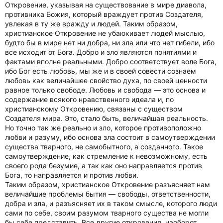
Откровение, указывая на существование в мире диавола,
противника Божия, который враждует против Создателя,
увлекая в ту же вражду и людей. Таким образом,
христианское Откровение не убаюкивает людей мыслью,
будто бы в мире нет ни добра, ни зла или что нет гибели, ибо
все исходит от Бога. Добро и зло являются понятиями и
фактами вполне реальными. Добро соответствует воле Бога,
ибо Бог есть любовь, мы же и в своей совести сознаем
любовь как величайшее свойство духа, по своей ценности
равное только свободе. Любовь и свобода — это основа и
содержание всякого нравственного идеала и, по
христианскому Откровению, связаны с существом
Создателя мира. Это, стало быть, величайшая реальность.
Но точно так же реально и зло, которое противоположно
любви и разуму, ибо основа зла состоит в самоутверждении
существа тварного, не самобытного, а созданного. Такое
самоутверждение, как стремление к невозможному, есть
своего рода безумие, а так как оно направляется против
Бога, то направляется и против любви.
Таким образом, христианское Откровение разъясняет нам
величайшие проблемы бытия — свободы, ответственности,
добра и зла, и разъясняет их в таком смысле, которого люди
сами по себе, своим разумом тварного существа не могли
бы себе представить. Все другие откровения, наоборот,