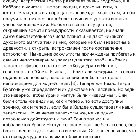
судьбу. Астрология все это разбирает очень подробно, а в
Каббале высчитаны не только дни, а даже минуты, в
которые мы должны обращаться к звездным ангелам, чтобы
получить от них все потребное, начиная с урожая и кончая
учеными дипломами. Но божественные существа,
открывшие все эти премудрости, оказывается, не знали
даже действительного числа планет и не дают никакого
духовного амплуа тем из них, которые не были известны в
древности, а открыты астрономией после составления
астрологии. Нынешние оккультисты принуждены прибегать к
самым недостоверным уловкам для того, чтобы выйти из
такого конфузного положения. «Когда Уран и Нептун, —
говорит автор “Света Египта”, — блистали
невидимые
в своих
отдаленных небесах, человеческий род был как целое
непроницаем для их действия»[3]. Теперь же Томас Генри
Бургонь уже определяет и их действие на человека. Но ведь
это неверно, чтобы Уран и Нептун были «невидимы». Они
были столь же видимы, как и теперь, то есть доступны
зрению, как и теперь, если бы в Халдее существовали наши
телескопы. Но не через телескопы же, не на одних
астрономов действуют их лучи? Точно так же и у
каббалистов Уран и Нептун остаются поныне без ангелов, без
божественного достоинства и влияния. Совершенно ясно, что
эта псевдомудрость не имеет божественного