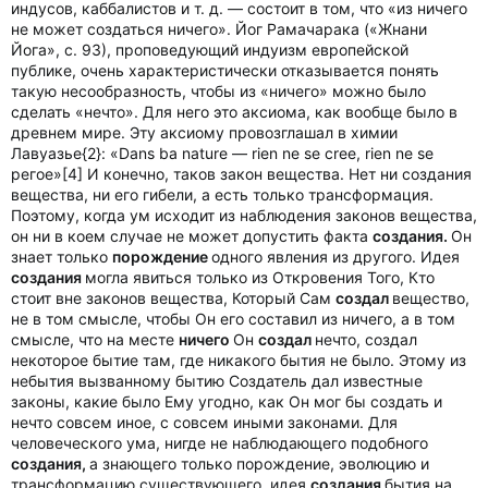
индусов, каббалистов и т. д. — состоит в том, что «из ничего
не может создаться ничего». Йог Рамачарака («Жнани
Йога», с. 93), проповедующий индуизм европейской
публике, очень характеристически отказывается понять
такую несообразность, чтобы из «ничего» можно было
сделать «нечто». Для него это аксиома, как вообще было в
древнем мире. Эту аксиому провозглашал в химии
Лавуазье{2}: «Dans ba nature — rien ne se cree, rien ne se
регое»[4] И конечно, таков закон вещества. Нет ни создания
вещества, ни его гибели, а есть только трансформация.
Поэтому, когда ум исходит из наблюдения законов вещества,
он ни в коем случае не может допустить факта
создания.
Он
знает только
порождение
одного явления из другого. Идея
создания
могла явиться только из Откровения Того, Кто
стоит вне законов вещества, Который Сам
создал
вещество,
не в том смысле, чтобы Он его составил из ничего, а в том
смысле, что на месте
ничего
Он
создал
нечто, создал
некоторое бытие там, где никакого бытия не было. Этому из
небытия вызванному бытию Создатель дал известные
законы, какие было Ему угодно, как Он мог бы создать и
нечто совсем иное, с совсем иными законами. Для
человеческого ума, нигде не наблюдающего подобного
создания,
а знающего только порождение, эволюцию и
трансформацию существующего, идея
создания
бытия на