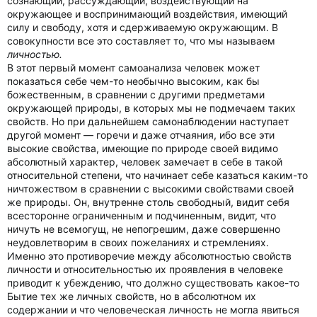
сознающий, рассуждающий, воздействующий на
окружающее и воспринимающий воздействия, имеющий
силу и свободу, хотя и сдерживаемую окружающим. В
совокупности все это составляет то, что мы называем
личностью.
В этот первый момент самоанализа человек может
показаться себе чем-то необычно высоким, как бы
божественным, в сравнении с другими предметами
окружающей природы, в которых мы не подмечаем таких
свойств. Но при дальнейшем самонаблюдении наступает
другой момент — горечи и даже отчаяния, ибо все эти
высокие свойства, имеющие по природе своей видимо
абсолютный характер, человек замечает в себе в такой
относительной степени, что начинает себе казаться каким-то
ничтожеством в сравнении с высокими свойствами своей
же природы. Он, внутренне столь свободный, видит себя
всесторонне ограниченным и подчиненным, видит, что
ничуть не всемогущ, не непогрешим, даже совершенно
неудовлетворим в своих пожеланиях и стремлениях.
Именно это противоречие между абсолютностью свойств
личности и относительностью их проявления в человеке
приводит к убеждению, что должно существовать какое-то
Бытие тех же личных свойств, но в абсолютном их
содержании и что человеческая личность не могла явиться