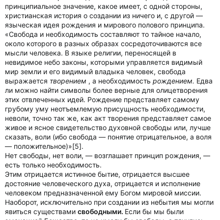
принципиальное значение, какое имеет, с одной стороны,
христианская история о создании из ничего и, с другой —
языческая идея рождения и мирового полового принципа.
«Свобода и необходимость составляют то тайное начало,
около которого в разных образах сосредоточиваются все
мысли человека. В языке религии, переносящей в
невидимое небо законы, которыми управляется видимый
мир земли и его видимый владыка человек, свобода
выражается
творением
, а необходимость
рождением.
Едва
ли можно найти символы более верные для олицетворения
этих отвлеченных идей. Рождение представляет самому
грубому уму неотъемлемую присущность необходимости,
неволи, точно так же, как акт творения представляет самое
живое и ясное свидетельство духовной свободы или, лучше
сказать, воли (ибо свобода — понятие отрицательное, а воля
— положительное)»[5].
Нет свободы, нет воли, — возглашает принцип рождения, —
есть только необходимость.
Этим отрицается истинное бытие, отрицается высшее
достояние человеческого духа, отрицается и исполнение
человеком предназначенной ему Богом мировой миссии.
Наоборот, исключительно при создании из небытия мы могли
явиться существами
свободными.
Если бы мы были