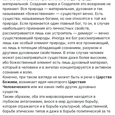
материальной. Создания мира и Создателя это воззрение не
признает. Вся природа — материальная, духовная и так
называемая «божественная» — существует вечно. Есть
существа, называемые богами, но они относятся к той же
природе. Если признается один главный Бог, то он, в случае
наибольшего признания его личностных свойств,
рассматривается лишь как устроитель — демиург — вечно
существовавшей природы. Иногда же Бог рассматривается
лишь как особый элемент природы, хотя все проникающий,
но лишь в потенции обладающий сознанием, разумом и
другими духовными свойствами. В этом случае человек
может рассматриваться существом даже более высоким,
ибо божественный элемент есть лишь духовный материал,
который в человеке и в ангелах концентрируется в активное
сознание и волю.
Конечно, при таком взгляде не может быть и речи о
Царстве
Божием,
возникает идея некоторого
Царствия
Человеческого
или же каких-либо других духовных
существ.
Таким образом, оба эти мировоззрения находятся в
глубоком антагонизме, внося в мир духовную борьбу,
которая отражается и в борьбе культурной, общественной,
борьбе этических типов и даже в борьбе политической за те