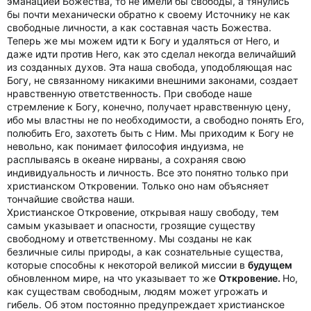
эманацией Божества, то не имели бы свободы, а тянулись
бы почти механически обратно к своему Источнику не как
свободные личности, а как составная часть Божества.
Теперь же мы можем идти к Богу и удаляться от Него, и
даже идти против Него, как это сделал некогда величайший
из созданных духов. Эта наша свобода, уподобляющая нас
Богу, не связанному никакими внешними законами, создает
нравственную ответственность. При свободе наше
стремление к Богу, конечно, получает нравственную цену,
ибо мы властны не по необходимости, а свободно понять Его,
полюбить Его, захотеть быть с Ним. Мы приходим к Богу не
невольно, как понимает философия индуизма, не
расплываясь в океане нирваны, а сохраняя свою
индивидуальность и личность. Все это понятно только при
христианском Откровении. Только оно нам объясняет
тончайшие свойства наши.
Христианское Откровение, открывая нашу свободу, тем
самым указывает и опасности, грозящие существу
свободному и ответственному. Мы созданы не как
безличные силы природы, а как сознательные существа,
которые способны к некоторой великой миссии в
будущем
обновленном мире, на что указывает то же
Откровение.
Но,
как существам свободным, людям может угрожать и
гибель. Об этом постоянно предупреждает христианское