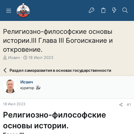
Религиозно-философские основы
истории.III Глава III Богоискание и
откровение.
А
Д
Исаич
18 Июл 2023
в
а
т
т
Раздел саморазвития в основах государственности
о
а
р
н
Исаич
т
а
куратор
е
ч
м
а
ы
л
18 Июл 2023
#1
а
Религиозно-философские
основы истории.