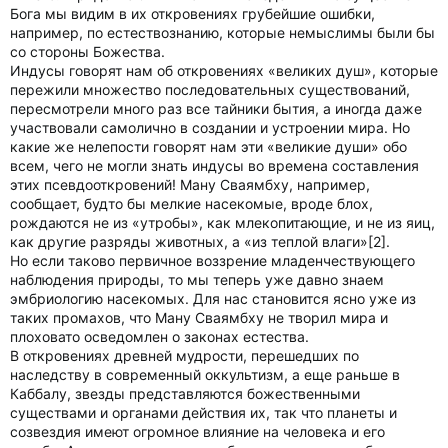
Бога мы видим в их откровениях грубейшие ошибки,
например, по естествознанию, которые немыслимы были бы
со стороны Божества.
Индусы говорят нам об откровениях «великих душ», которые
пережили множество последовательных существований,
пересмотрели много раз все тайники бытия, а иногда даже
участвовали самолично в создании и устроении мира. Но
какие же нелепости говорят нам эти «великие души» обо
всем, чего не могли знать индусы во времена составления
этих псевдооткровений! Ману Сваямбху, например,
сообщает, будто бы мелкие насекомые, вроде блох,
рождаются не из «утробы», как млекопитающие, и не из яиц,
как другие разряды животных, а «из теплой влаги»[2].
Но если таково первичное воззрение младенчествующего
наблюдения природы, то мы теперь уже давно знаем
эмбриологию насекомых. Для нас становится ясно уже из
таких промахов, что Ману Сваямбху не творил мира и
плоховато осведомлен о законах естества.
В откровениях древней мудрости, перешедших по
наследству в современный оккультизм, а еще раньше в
Каббалу, звезды представляются божественными
существами и органами действия их, так что планеты и
созвездия имеют огромное влияние на человека и его