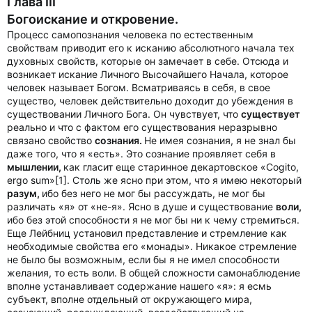
Глава III
Богоискание и откровение.
Процесс самопознания человека по естественным
свойствам приводит его к исканию абсолютного начала тех
духовных свойств, которые он замечает в себе. Отсюда и
возникает искание Личного Высочайшего Начала, которое
человек называет Богом. Всматриваясь в себя, в свое
существо, человек действительно доходит до убеждения в
существовании Личного Бога. Он чувствует, что
существует
реально и что с фактом его существования неразрывно
связано свойство
сознания.
Не имея сознания, я не знал бы
даже того, что я «есть». Это сознание проявляет себя в
мышлении,
как гласит еще старинное декартовское «Cogito,
ergo sum»[1]. Столь же ясно при этом, что я имею некоторый
разум,
ибо без него не мог бы рассуждать, не мог бы
различать «я» от «не-я». Ясно в душе и существование
воли,
ибо без этой способности я не мог бы ни к чему стремиться.
Еще Лейбниц установил представление и стремление как
необходимые свойства его «монады». Никакое стремление
не было бы возможным, если бы я не имел способности
желания, то есть воли. В общей сложности самонаблюдение
вполне устанавливает содержание нашего «я»: я есмь
субъект, вполне отдельный от окружающего мира,