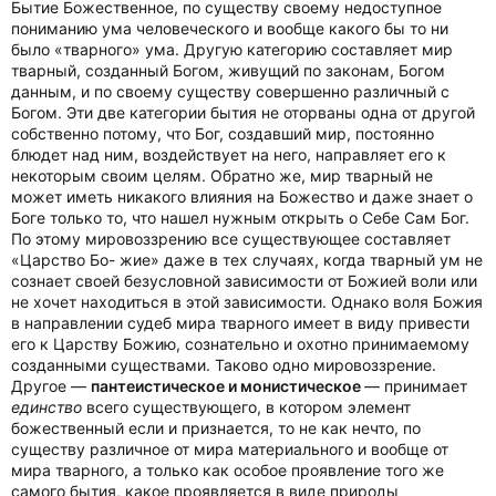
Бытие Божественное, по существу своему недоступное
пониманию ума человеческого и вообще какого бы то ни
было «тварного» ума. Другую категорию составляет мир
тварный, созданный Богом, живущий по законам, Богом
данным, и по своему существу совершенно различный с
Богом. Эти две категории бытия не оторваны одна от другой
собственно потому, что Бог, создавший мир, постоянно
блюдет над ним, воздействует на него, направляет его к
некоторым своим целям. Обратно же, мир тварный не
может иметь никакого влияния на Божество и даже знает о
Боге только то, что нашел нужным открыть о Себе Сам Бог.
По этому мировоззрению все существующее составляет
«Царство Бо- жие» даже в тех случаях, когда тварный ум не
сознает своей безусловной зависимости от Божией воли или
не хочет находиться в этой зависимости. Однако воля Божия
в направлении судеб мира тварного имеет в виду привести
его к Царству Божию, сознательно и охотно принимаемому
созданными существами. Таково одно мировоззрение.
Другое —
пантеистическое и монистическое
— принимает
единство
всего существующего, в котором элемент
божественный если и признается, то не как нечто, по
существу различное от мира материального и вообще от
мира тварного, а только как особое проявление того же
самого бытия, какое проявляется в виде природы