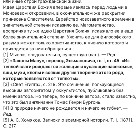
или иные строи гражданской жизни.
Идея Царствия Божия впервые явилась перед людьми в
Моисеевом откровении, в окончательном же раскрытии
принесена Спасителем. Еврейство новозаветного времени в
значительной степени исказило ее. Магометанство,
восприняв ту же идею Царствия Божия, искажало ее в еще
более значительной степени. Уяснить ее для философского
разума может только христианство, к учению которого и
приходится за ним обращаться
[1] Мыслю, следовательно, существую (лат.). — Ред.
[2]
«Законы Ману», перевод Эльмановича, гл. I, ст. 45: «Из
теплой влаги рождаются жалящие и кусающие насекомые,
вши, мухи, клопы и всякие другие творения этого рода,
которые появляются от теплоты».
[3] «Свет Египта», с. 219. Это сочинение, пользующееся
высоким авторитетом у оккультистов, публиковано без
имени автора. Но теперь, по кончине автора, стало известно,
что это был англичанин Томас Генри Бургонь.
[4] В природе ничего не рождается и ничего не гибнет. —
Ред.
[5] А. С. Хомяков. Записки о всемирной истории. Т. I. [1871].
С. 217.