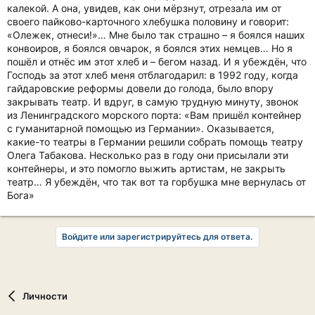
калекой. А она, увидев, как они мёрзнут, отрезала им от
своего пайково-карточного хлебушка половину и говорит:
«Олежек, отнеси!»… Мне было так страшно – я боялся наших
конвоиров, я боялся овчарок, я боялся этих немцев… Но я
пошёл и отнёс им этот хлеб и – бегом назад. И я убеждён, что
Господь за этот хлеб меня отблагодарил: в 1992 году, когда
гайдаровские реформы довели до голода, было впору
закрывать театр. И вдруг, в самую трудную минуту, звонок
из Ленинградского морского порта: «Вам пришёл контейнер
с гуманитарной помощью из Германии». Оказывается,
какие-то театры в Германии решили собрать помощь театру
Олега Табакова. Несколько раз в году они присылали эти
контейнеры, и это помогло выжить артистам, не закрыть
театр… Я убеждён, что так вот та горбушка мне вернулась от
Бога»
Войдите или зарегистрируйтесь для ответа.
Личности