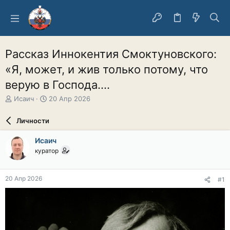
Рассказ Иннокентия Смоктуновского:
«Я, может, и жив только потому, что
верую в Господа....
А
Д
Исаич
20 Апр 2026
в
а
т
т
Личности
о
а
р
н
Исаич
т
а
куратор
е
ч
м
а
ы
л
20 Апр 2026
#1
а