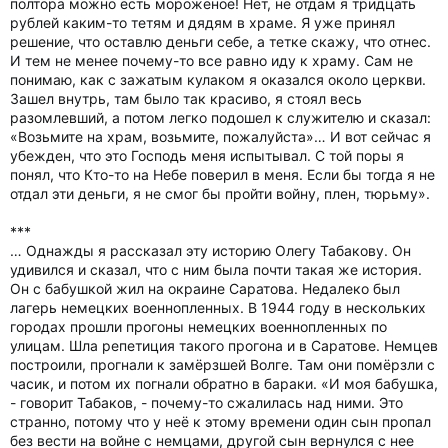
полтора можно есть мороженое! Нет, не отдам я тридцать
рублей каким-то тетям и дядям в храме. Я уже принял
решение, что оставлю деньги себе, а тетке скажу, что отнес.
И тем не менее почему-то все равно иду к храму. Сам не
понимаю, как с зажатым кулаком я оказался около церкви.
Зашел внутрь, там было так красиво, я стоял весь
разомлевший, а потом легко подошел к служителю и сказал:
«Возьмите на храм, возьмите, пожалуйста»… И вот сейчас я
убежден, что это Господь меня испытывал. С той поры я
понял, что Кто-то на Небе поверил в меня. Если бы тогда я не
отдал эти деньги, я не смог бы пройти войну, плен, тюрьму».
***
… Однажды я рассказал эту историю Олегу Табакову. Он
удивился и сказал, что с ним была почти такая же история.
Он с бабушкой жил на окраине Саратова. Недалеко был
лагерь немецких военнопленных. В 1944 году в нескольких
городах прошли прогоны немецких военнопленных по
улицам. Шла репетиция такого прогона и в Саратове. Немцев
построили, прогнали к замёрзшей Волге. Там они помёрзли с
часик, и потом их погнали обратно в бараки. «И моя бабушка,
- говорит Табаков, - почему-то сжалилась над ними. Это
странно, потому что у неё к этому времени один сын пропал
без вести на войне с немцами, другой сын вернулся с нее