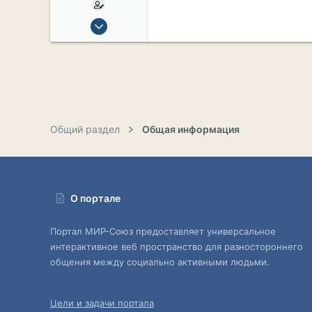
15 Сен 2019
2,134
17
38
54
СПб. Центр.
Общий раздел
Общая информация
О портале
Портал МИР-Союз предоставляет универсальное
интерактивное веб пространство для разностороннего
общения между социально активными людьми.
Цели и задачи портала