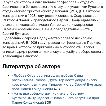
С русской стороны участвовали профессора и студенты
Сергиевского богословского института и участники Русского
студенческого христианского движения (РСХД). На второй
конференции в 1928 году решили основать Содружество
Святого Албания и преподобного Сергия. Председателями
стали англиканский епископ Уолтер Фрир и митрополит
Евлогий(Георгиевский), а вице-председателем — отец
Сергий Булгаков.
В довоенный период Содружество провело несколько
конференций. В 1936 году провели конференцию в Париже,
во время которой по приглашению митрополита Евлогия
епископ Фрир прочел англиканскую службу в соборе святого
Александра Невского.
Литература об авторе
«Любовь Отца распинающая, любовь Сына
распинаемая, любовь Духа, торжествующая силою
крестною»: святитель Филарет и отец Сергий Булгаков
прот. Павел Хондзинский
473
«На языке софиологии»: критика о. Сергием
Булгаковым триадологии блаженного Августина прот.
Павел Хондзинский
839