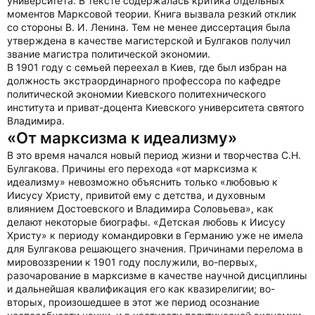
университета. В тексте содержалась критика отдельных
моментов Марксовой теории. Книга вызвала резкий отклик
со стороны В. И. Ленина. Тем не менее диссертация была
утверждена в качестве магистерской и Булгаков получил
звание магистра политической экономии.
В 1901 году с семьей переехал в Киев, где был избран на
должность экстраординарного профессора по кафедре
политической экономии Киевского политехнического
института и приват-доцента Киевского университета святого
Владимира.
«От марксизма к идеализму»
В это время начался новый период жизни и творчества С.Н.
Булгакова. Причины его перехода «от марксизма к
идеализму» невозможно объяснить только «любовью к
Иисусу Христу, привитой ему с детства, и духовным
влиянием Достоевского и Владимира Соловьева», как
делают некоторые биографы. «Детская любовь к Иисусу
Христу» к периоду командировки в Германию уже не имела
для Булгакова решающего значения. Причинами перелома в
мировоззрении к 1901 году послужили, во-первых,
разочарование в марксизме в качестве научной дисциплины
и дальнейшая квалификация его как квазирелигии; во-
вторых, произошедшее в этот же период осознание