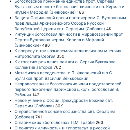
Богословское понимание единства прот. Сергием
Булгаковым в свете богословия личности еп. Кирилл и
игумен Мефодий (Зинковские)
186
Защита Софианской ереси протоиереем С. Булгаковым
пред лицом Архиерейского Собора Русской
Зарубежной Церкви свт. Серафим (Соболев)
4К
Интуиции богословия личности в мировоззрении прот.
Сергия Булгакова иером. Кирилл и Мефодий
(Зинковские)
486
К вопросу о так называемом «единоличном мнении»
митрополита Сергия
350
К столетию рождения памяти о. Сергия Булгакова
Коллектив авторов
702
Метафизика всеединства. о.П. Флоренский и о.С.
Булгаков прот. Василий Зеньковский
Неправославные богословские идеи представителей
первого поколения парижской школы богословия В.
Рябинин
142
Новое учение о Софии Премудрости Божией свт.
Серафим (Соболев)
30К
О нравственной основе софианства свт. Серафим
(Соболев)
741
О парижских «богословах» П.М. Граббе
263
О понятиях «личность» и «ипостась» в русской