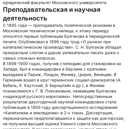
юридический факультет Московского университета.
Преподавательская и научная
деятельность
С 1895 года — преподаватель политической экономии в
Московском техническом училище, к этому периоду
относятся первые публикации Булгакова в периодической
печати. Опубликовал в 1896 году труд «О рынках при
капиталистическом производстве». С. Н. Булгаков обладал
прекрасным слогом и даром увлекательно писать даже о
самых сложных вопросах.
В 1898-1900 годах, получив стипендию для стажировки на
Западе, был в командировке в Берлине с краткими
выездами в Париж, Лондон, Женеву, Цюрих, Венецию. В
Германии вошел в круг германских социал-демократов (А.
Бебель, К. Каутский, Э. Бернштейн и др.), в Женеве
познакомился с Г. В. Плехановым, назвавшим Булгакова
«надеждой русского марксизма». Непосредственным
результатом двухгодичной научной командировки стала
публикация в 1900 году диссертационного исследования
«Капитализм и земледелие» в 2-х томах. Диссертация,
первоначально предполагавшаяся к защите как докторская,
не получила высшей оценки Ученого совета Московского