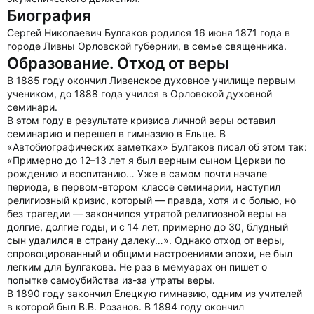
Биография
Сергей Николаевич Булгаков родился 16 июня 1871 года в
городе Ливны Орловской губернии, в семье священника.
Образование. Отход от веры
В 1885 году окончил Ливенское духовное училище первым
учеником, до 1888 года учился в Орловской духовной
семинари.
В этом году в результате кризиса личной веры оставил
семинарию и перешел в гимназию в Ельце. В
«Автобиографических заметках» Булгаков писал об этом так:
«Примерно до 12–13 лет я был верным сыном Церкви по
рождению и воспитанию… Уже в самом почти начале
периода, в первом-втором классе семинарии, наступил
религиозный кризис, который — правда, хотя и с болью, но
без трагедии — закончился утратой религиозной веры на
долгие, долгие годы, и с 14 лет, примерно до 30, блудный
сын удалился в страну далеку…». Однако отход от веры,
спровоцированный и общими настроениями эпохи, не был
легким для Булгакова. Не раз в мемуарах он пишет о
попытке самоубийства из-за утраты веры.
В 1890 году закончил Елецкую гимназию, одним из учителей
в которой был В.В. Розанов. В 1894 году окончил