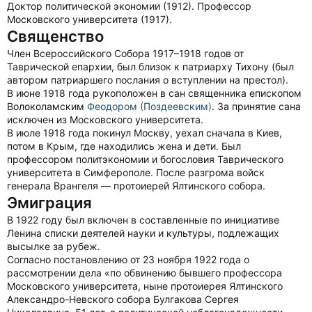
Доктор политической экономии (1912). Профессор
Московского университета (1917).
Священство
Член Всероссийского Собора 1917–1918 годов от
Таврической епархии, был близок к патриарху Тихону (был
автором патриаршего послания о вступлении на престол).
В июне 1918 года рукоположен в сан священника епископом
Волоколамским
Феодором (Поздеевским)
. За принятие сана
исключен из Московского университета.
В июле 1918 года покинул Москву, уехал сначала в Киев,
потом в Крым, где находились жена и дети. Был
профессором политэкономии и богословия Таврического
университета в Симферополе. После разгрома войск
генерала Врангеля — протоиерей Ялтинского собора.
Эмиграция
В 1922 году был включен в составленные по инициативе
Ленина списки деятелей науки и культуры, подлежащих
высылке за рубеж.
Согласно постановлению от 23 ноября 1922 года о
рассмотрении дела «по обвинению бывшего профессора
Московского университета, ныне протоиерея Ялтинского
Александро-Невского собора Булгакова Сергея