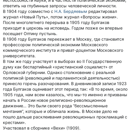
неспособности науки, и в частности политической экономии,
ответить на глубинные запросы человеческой личности.
В 1904 году совместно с
Н.А. Бердяевым
редактировал
журнал «Новый Путь», потом журнал «Вопросы жизни».
После многолетнего перерыва в 1905 году Булгаков
приходит в церковь на исповедь. Годом позже он впервые
посещает Оптину пустынь.
В 1906 году Булгаков переезжает в Москву, где становится
профессором политической экономии Московского
коммерческого института и приват-доцентом Московского
университетата.
В том же году участвует в выборах во II Государственную
думу как беспартийный «христианский социалист» от
Орловской губернии. Однако столкновение с реальной
политикой (революцией и парламентской деятельностью)
принесло горечь разочарования. В дневниковой записи 1923
года Булгаков оценивает этот период так: «В то время, около
1905 года, нам всем казалось, что мы-то именно и призваны
начать в России новое религиозно-революционное
движение… Это были своего рода “бессмысленные
мечтания”, которые и обличала жизнь. В Москве дело не
пошло дальше расклеивания революционных прокламаций с
крестами».
Участвовал в сборнике «Вехи» (1909).