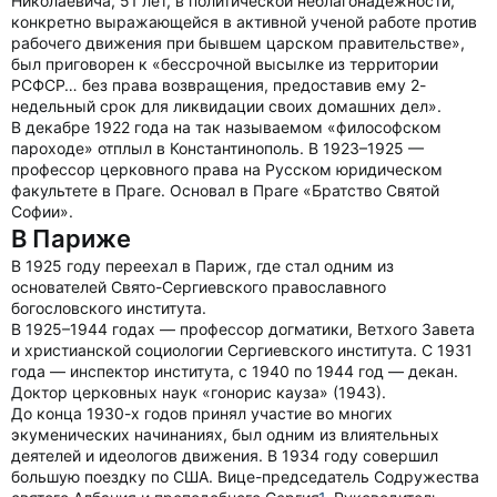
Николаевича, 51 лет, в политической неблагонадежности,
конкретно выражающейся в активной ученой работе против
рабочего движения при бывшем царском правительстве»,
был приговорен к «бессрочной высылке из территории
РСФСР… без права возвращения, предоставив ему 2-
недельный срок для ликвидации своих домашних дел».
В декабре 1922 года на так называемом «философском
пароходе» отплыл в Константинополь. В 1923–1925 —
профессор церковного права на Русском юридическом
факультете в Праге. Основал в Праге «Братство Святой
Софии».
В Париже
В 1925 году переехал в Париж, где стал одним из
основателей Свято-Сергиевского православного
богословского института.
В 1925–1944 годах — профессор догматики, Ветхого Завета
и христианской социологии Сергиевского института. С 1931
года — инспектор института, с 1940 по 1944 год — декан.
Доктор церковных наук «гонорис кауза» (1943).
До конца 1930-х годов принял участие во многих
экуменических начинаниях, был одним из влиятельных
деятелей и идеологов движения. В 1934 году совершил
большую поездку по США. Вице-председатель Содружества