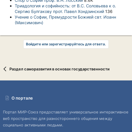
Спор о Софии проф. В.Н. Лосский
8.6К
Триадология и софийность: от В.С. Соловьева к о.
Сергию Булгакову прот. Павел Хондзинский
136
Учение о Софии, Премудрости Божией свт. Иоанн
(Максимович)
Войдите или зарегистрируйтесь для ответа.
Раздел саморазвития в основах государственности
О портале
Портал МИР-Союз предоставляет универсальное интерактивное
веб пространство для разностороннего общения между
социально активными людьми.