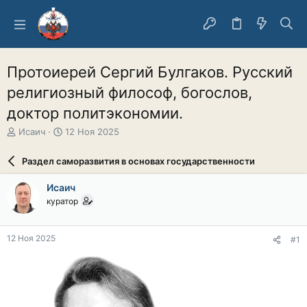
Протоиерей Сергий Булгаков. Русский
религиозный философ, богослов,
доктор политэкономии.
А
Д
Исаич
12 Ноя 2025
в
а
т
т
Раздел саморазвития в основах государственности
о
а
р
н
Исаич
т
а
куратор
е
ч
м
а
ы
л
12 Ноя 2025
#1
а