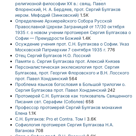
религиозной философии XX в.: свящ. Павел
Флоренский, Н. А. Бердяев, прот. Сергий Булгаков
иером. Мефодий (Зинковский)
1.5К
Определение Архиерейского Собора Русской
Православной Церкви Заграницей от 17/30 октября
1935 г. о новом учении протоиерея Сергия Булгакова о
Софии — Премудрости Божией
1.4К
Осуждение учения прот. С.Н. Булгакова о Софии. Указ
Московской Патриархии 7 сентября 1935 г.
776
Отец Сергий Булгаков Н.О. Лосский
Памяти о. Сергия Булгакова прот. Алексий Князев
Персоналистическая экклесиология прот. Сергия
Булгакова, прот. Георгия Флоровского и В.Н. Лосского
прот. Павел Хондзинский
564
Проблема языков богословия в Большой трилогии о.
Сергия Булгакова прот. Павел Хондзинский
242
Протоиерей С.Н. Булгаков как толкователь Священного
Писания свт. Серафим (Соболев)
658
Профессор протоиерей Сергий Булгаков монахиня
Елена
1.1К
С.Н. Булгаков: Pro et Contra. Том I
3.6К
Софиология протоиерея Сергия Булгакова Н.А.
Ваганова
708