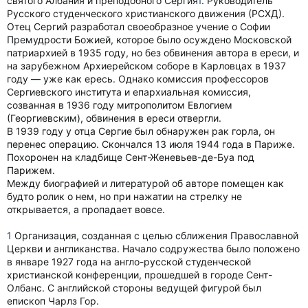
святого Албания и преподобного Сергия
1
. Руководитель
Русского студенческого христианского движения (РСХД).
Отец Сергий разработал своеобразное учение о Софии
Премудрости Божией, которое было осуждено Московской
патриархией в 1935 году, но без обвинения автора в ереси, и
на зарубежном Архиерейском соборе в Карловцах в 1937
году — уже как ересь. Однако комиссия профессоров
Сергиевского института и епархиальная комиссия,
созванная в 1936 году митрополитом Евлогием
(Георгиевским), обвинения в ереси отвергли.
В 1939 году у отца Сергие был обнаружен рак горла, он
перенес операцию. Скончался 13 июля 1944 года в Париже.
Похоронен на кладбище Сент-Женевьев-де-Буа под
Парижем.
Между биографией и литературой об авторе помещен как
будто ролик о нем, но при нажатии на стрелку не
открывается, а пропадает вовсе.
1
Организация, созданная с целью сближения Православной
Церкви и англиканства. Начало содружества было положено
в январе 1927 года на англо-русской студенческой
христианской конференции, прошедшей в городе Сент-
Олбанс. С английской стороны ведущей фигурой был
епископ Чарлз Гор.