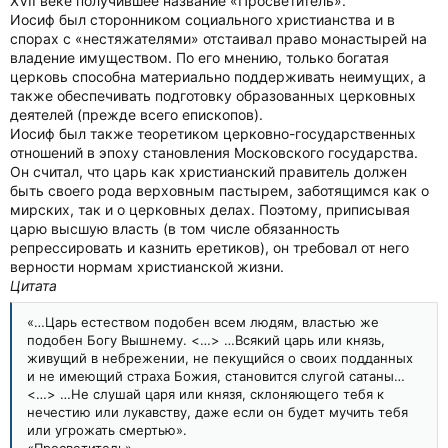
XVII веке получившее название «Просветитель».
Иосиф был сторонником социального христианства и в
спорах с «нестяжателями» отстаивал право монастырей на
владение имуществом. По его мнению, только богатая
церковь способна материально поддерживать неимущих, а
также обеспечивать подготовку образованных церковных
деятелей (прежде всего епископов).
Иосиф был также теоретиком церковно-государственных
отношений в эпоху становления Московского государства.
Он считал, что царь как христианский правитель должен
быть своего рода верховным пастырем, заботящимся как о
мирских, так и о церковных делах. Поэтому, приписывая
царю высшую власть (в том числе обязанность
репрессировать и казнить еретиков), он требовал от него
верности нормам христианской жизни.
Цитата
«…Царь естеством подобен всем людям, властью же
подобен Богу Вышнему. <…> …Всякий царь или князь,
живущий в небрежении, не пекущийся о своих подданных
и не имеющий страха Божия, становится слугой сатаны…
<…> …Не слушай царя или князя, склоняющего тебя к
нечестию или лукавству, даже если он будет мучить тебя
или угрожать смертью».