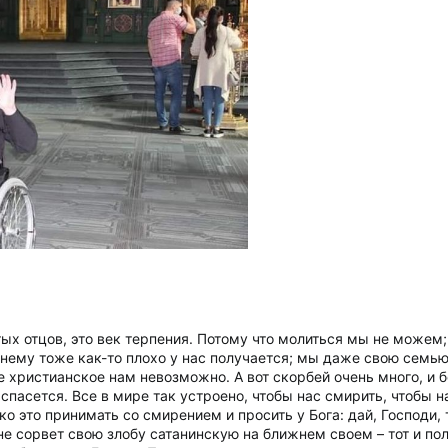
тых отцов, это век терпения. Потому что молиться мы не може
жнему тоже как-то плохо у нас получается; мы даже свою семь
 христианское нам невозможно. А вот скорбей очень много, и б
е спасется. Все в мире так устроено, чтобы нас смирить, чтобы 
ко это принимать со смирением и просить у Бога: дай, Господи, 
не сорвет свою злобу сатанинскую на ближнем своем – тот и по