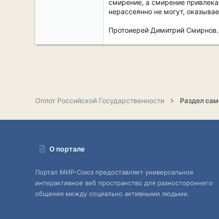
смирение, а смирение привлека
нерассеянно не могут, оказывае
Протоиерей Димитрий Смирнов.
Оплот Российской Государственности
О портале
Портал МИР-Союз предоставляет универсальное
интерактивное веб пространство для разностороннего
общения между социально активными людьми.