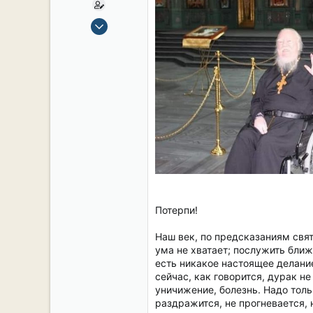
15 Сен 2019
2,134
17
38
54
СПб. Центр.
Потерпи!
Наш век, по предсказаниям свя
ума не хватает; послужить бли
есть никакое настоящее делание
сейчас, как говорится, дурак н
уничижение, болезнь. Надо толь
раздражится, не прогневается, 