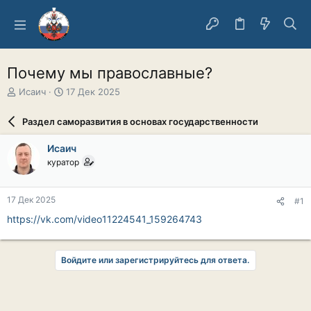
Почему мы православные?
А
Д
Исаич
17 Дек 2025
в
а
т
т
Раздел саморазвития в основах государственности
о
а
р
н
Исаич
т
а
куратор
е
ч
м
а
ы
л
17 Дек 2025
#1
а
https://vk.com/video11224541_159264743
Войдите или зарегистрируйтесь для ответа.