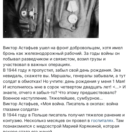
Виктор Астафьев ушел на фронт добровольцем, хотя имел
бронь как железнодорожный рабочий. За годы войны он
побывал разведчиком и связистом, возил грузы и
участвовал в важных операциях.
В 1944 году я пропустил, забыл свой день рождения. Эка
невидаль, скажете вы. Маршалы, генералы забывали, а тут
солдат в обмотках! Но учтите: день рождения у меня 1 Мая!
И исполнилось мне в сорок четвертом двадцать лет! <…> И
знаете, отчего я забыл-то? Что этому предшествовало?
Военное наступление. Тяжелейшее, сумбурное…
Виктор Астафьев, «Моя война. Писатель в окопах: война
глазами солдата»
В 1944 году в Польше писатель получил тяжелое ранение и
контузию. Несколько месяцев он провел в
госпиталях
. Там
познакомился с медсестрой Марией Корякиной, которая
вскоре стала его женой.