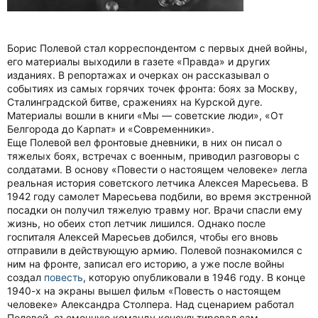
Борис Полевой стал корреспондентом с первых дней войны,
его материалы выходили в газете «Правда» и других
изданиях. В репортажах и очерках он рассказывал о
событиях из самых горячих точек фронта: боях за Москву,
Сталинградской битве, сражениях на Курской дуге.
Материалы вошли в книги «Мы — советские люди», «От
Белгорода до Карпат» и «Современники».
Еще Полевой вел фронтовые дневники, в них он писал о
тяжелых боях, встречах с военным, приводил разговоры с
солдатами. В основу «Повести о настоящем человеке» легла
реальная история советского летчика Алексея Маресьева. В
1942 году самолет Маресьева подбили, во время экстренной
посадки он получил тяжелую травму ног. Врачи спасли ему
жизнь, но обеих стоп летчик лишился. Однако после
госпиталя Алексей Маресьев добился, чтобы его вновь
отправили в действующую армию. Полевой познакомился с
ним на фронте, записал его историю, а уже после войны
создал
повесть
, которую опубликовали в 1946 году. В конце
1940-х на экраны вышел фильм «Повесть о настоящем
человеке» Александра Столпера. Над сценарием работал
Полевой, съемочную команду консультировал сам