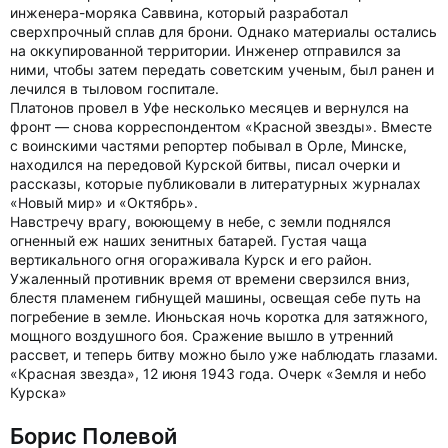
инженера-моряка Саввина, который разработал
сверхпрочный сплав для брони. Однако материалы остались
на оккупированной территории. Инженер отправился за
ними, чтобы затем передать советским ученым, был ранен и
лечился в тыловом госпитале.
Платонов провел в Уфе несколько месяцев и вернулся на
фронт — снова корреспондентом «Красной звезды». Вместе
с воинскими частями репортер побывал в Орле, Минске,
находился на передовой Курской битвы, писал очерки и
рассказы, которые публиковали в литературных журналах
«Новый мир» и «Октябрь».
Навстречу врагу, воюющему в небе, с земли поднялся
огненный еж наших зенитных батарей. Густая чаща
вертикального огня огораживала Курск и его район.
Ужаленный противник время от времени сверзился вниз,
блестя пламенем гибнущей машины, освещая себе путь на
погребение в земле. Июньская ночь коротка для затяжного,
мощного воздушного боя. Сражение вышло в утренний
рассвет, и теперь битву можно было уже наблюдать глазами.
«Красная звезда», 12 июня 1943 года. Очерк «Земля и небо
Курска»
Борис Полевой