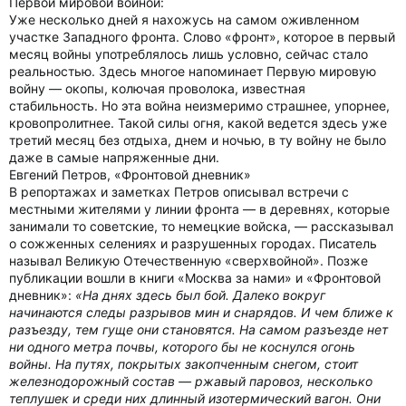
Первой мировой войной:
Уже несколько дней я нахожусь на самом оживленном
участке Западного фронта. Слово «фронт», которое в первый
месяц войны употреблялось лишь условно, сейчас стало
реальностью. Здесь многое напоминает Первую мировую
войну — окопы, колючая проволока, известная
стабильность. Но эта война неизмеримо страшнее, упорнее,
кровопролитнее. Такой силы огня, какой ведется здесь уже
третий месяц без отдыха, днем и ночью, в ту войну не было
даже в самые напряженные дни.
Евгений Петров, «Фронтовой дневник»
В репортажах и заметках Петров описывал встречи с
местными жителями у линии фронта — в деревнях, которые
занимали то советские, то немецкие войска, — рассказывал
о сожженных селениях и разрушенных городах. Писатель
называл Великую Отечественную «сверхвойной». Позже
публикации вошли в книги «Москва за нами» и «Фронтовой
дневник»:
«На днях здесь был бой. Далеко вокруг
начинаются следы разрывов мин и снарядов. И чем ближе к
разъезду, тем гуще они становятся. На самом разъезде нет
ни одного метра почвы, которого бы не коснулся огонь
войны. На путях, покрытых закопченным снегом, стоит
железнодорожный состав — ржавый паровоз, несколько
теплушек и среди них длинный изотермический вагон. Они