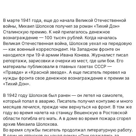
В марте 1941 года, еще до начала Великой Отечественной
войны, Михаил Шолохов получил за роман «Тихий Дон»
Сталинскую премию. К ней прилагалось денежное
вознаграждение — 100 тысяч рублей. Когда началась
Великая Отечественная война, Шолохов уехал на передовую
— как военный корреспондент. На Западном фронте он
находился при 19-й армии Ивана Конева. Журналист писал
репортажи, зарисовки и очерки из мест, где шли бои. Его
материалы публиковали в главных газетах СССР —
«Правде» и «Красной звезде». А еще писатель перевел на
нужды фронта свое денежное вознаграждение к премии за
«Тихий Дон».
В 1942 году Шолохов был ранен — он летел на самолете,
который попал в аварию. Писатель получил контузию и много
месяцев лечился, прежде чем вернуться на фронт. В том же
году во время налета на станицу Вешенскую в Ростовской
области погибла его мать. А в доме во время пожара сгорел
архив Михаила Шолохова.
Во время службы писатель продолжал литературную работу.
В один из отпусков он начал роман «Они сражались за