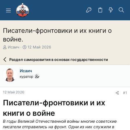
Писатели-фронтовики и их книги о
войне.
А
Д
Исаич
12 Май 2026
в
а
т
т
Раздел саморазвития в основах государственности
о
а
р
н
Исаич
т
а
куратор
е
ч
м
а
ы
л
12 Май 2026
#1
а
Писатели-фронтовики и их
книги о войне
В годы Великой Отечественной войны многие советские
писатели отправились на фронт. Одни из них служили в