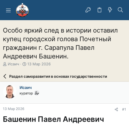
Особо яркий след в истории оставил
купец городской голова Почетный
гражданин г. Сарапула Павел
Андреевич Башенин.
А
Д
Исаич
13 Мар 2026
в
а
т
т
Раздел саморазвития в основах государственности
о
а
р
н
Исаич
т
а
куратор
е
ч
м
а
ы
л
13 Мар 2026
#1
а
Башенин Павел Андреевич