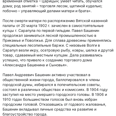
временная отметка – Царицын; умеет читать, обучался
дома; род занятий – торговля лесом, щетиной куделью;
побочно – управляющий делами матери и брата».
После смерти матери по распоряжению Вятской казенной
палаты от 20 марта 1902 г. зачислен в самостоятельные
купцы г. Сарапула по первой гильдии. Павел Башенин
продолжал заниматься лесной промышленностью в
Прикамье и Поволжье. Для сплава древесины применялись
специальные лесопильные баржи. С низовьев Волги в
Сарапул везли икру, осетровую рыбу, ковры, шелка и другой
товар, сдаваемый местным купцам. Дела развивались
успешно, что привело к созданию торгового дома
«Александра Башенина и Сыновья».
Павел Андреевич Башенин активно участвовал в
общественной жизни города, баллотировался в члены
городской думы, избирался в попечительские советы,
состоял в различных обществах и комиссиях. В 1904 году
заступил на место умершего городского головы. В 1906 и
1910 годах большинством голосов был вновь избран
городским головой. Отказавшись от годового жалованья,
Башенин вкладывал личные средства на развитие и
благоустройство города.