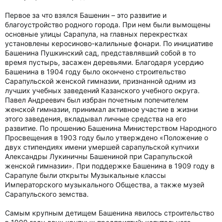
Первое за что взялся Башенин – это развитие и
благоустройство родного города. При нем были вымощены
основные улицы Сарапула, на главных перекрестках
установлены керосиново-калильные фонари. По инициативе
Башенина Пушкинский сад, представлявший собой в то
время пустырь, засажен деревьями. Благодаря усердию
Башенина в 1904 году было окончено строительство
Сарапульской женской гимназии, признанной одним из
лучших учебных заведений Казанского учебного округа.
Павел Андреевич был избран почетным попечителем
женской гимназии, принимал активное участие в жизни
этого заведения, вкладывал личные средства на его
развитие. По прошению Башенина Министерством Народного
Просвещения в 1903 году было утверждено «Положение о
двух стипендиях имени умершей сарапульской купчихи
Александры Лукиничны Башениной при Сарапульской
женской гимназии». При поддержке Башенина в 1909 году в
Сарапуле были открыты Музыкальные классы
Императорского музыкального Общества, а также музей
Сарапульского земства.
Самым крупным детищем Башенина явилось строительство