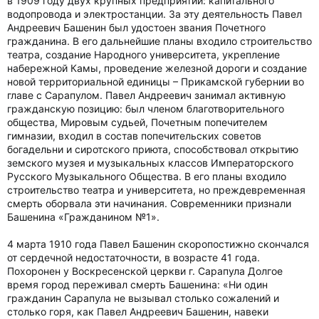
в 1909 году двух крупных предприятий: капитального
водопровода и электростанции. За эту деятельность Павел
Андреевич Башенин был удостоен звания Почетного
гражданина. В его дальнейшие планы входило строительство
театра, создание Народного университета, укрепление
набережной Камы, проведение железной дороги и создание
новой территориальной единицы – Прикамской губернии во
главе с Сарапулом. Павел Андреевич занимал активную
гражданскую позицию: был членом благотворительного
общества, Мировым судьей, Почетным попечителем
гимназии, входил в состав попечительских советов
богадельни и сиротского приюта, способствовал открытию
земского музея и музыкальных классов Императорского
Русского Музыкального Общества. В его планы входило
строительство театра и университета, но преждевременная
смерть оборвала эти начинания. Современники признали
Башенина «Гражданином №1».
4 марта 1910 года Павел Башенин скоропостижно скончался
от сердечной недостаточности, в возрасте 41 года.
Похоронен у Воскресенской церкви г. Сарапула Долгое
время город переживал смерть Башенина: «Ни один
гражданин Сарапула не вызывал столько сожалений и
столько горя, как Павел Андреевич Башенин, навеки